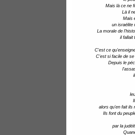
Mais là ce ne f
Là il 
Mais e
un israélit
La morale de l'hist
il falla
C'est ce qu'enseigne
C'est si facile de s
Depuis le péc
l'assa
i
le
I
alors qu'en fait il
Ils font du peup
par la judé
Quand