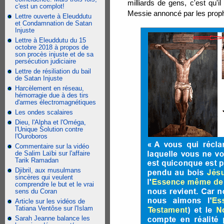
milliards de gens, c'est qu'i
c'est un complot!
Messie annoncé par les prop
Lettre ouverte à Eleuddutu
et Condamnation de Satan
Injuste
Lettre à Eleuddutu du 15
octobre 2018 à propos de
son procès injuste et de sa
persécution judiciaire
Lettre de résiliation du bail
de Satan Injuste
Harcèlement en réseau,
hémorragie due à des tirs
d'armes électromagnétiques
Les ondes scalaires
Dieu, l'Alpha et l'Oméga,
l'Unique Solution contre
l'Ouroboros
Commentaire sur la vidéo
de Salim Laïbi sur l'affaire
Tarik Ramadan
Djibril, aux musulmans
sincères qui veulent
comprendre le but et le vrai
sens du Coran
Article sur les vidéos de
Tatiana Ventôse sur l'Islam
Sarah Jeanne balance les