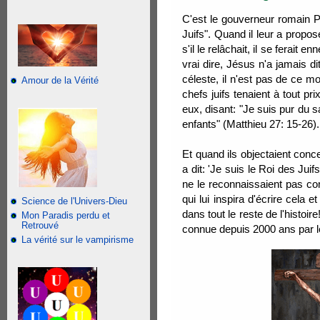
C'est le gouverneur romain P
Juifs". Quand il leur a propo
s'il le relâchait, il se ferait 
vrai dire, Jésus n'a jamais d
céleste, il n'est pas de ce 
Amour de la Vérité
chefs juifs tenaient à tout p
eux, disant: "Je suis pur du 
enfants" (Matthieu 27: 15-26).
Et quand ils objectaient concer
a dit: 'Je suis le Roi des Jui
ne le reconnaissaient pas comm
qui lui inspira d'écrire cela
Science de l'Univers-Dieu
dans tout le reste de l'histoi
Mon Paradis perdu et
Retrouvé
connue depuis 2000 ans par l
La vérité sur le vampirisme