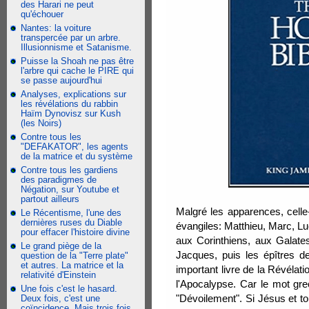
des Harari ne peut
qu'échouer
Nantes: la voiture
transpercée par un arbre.
Illusionnisme et Satanisme.
Puisse la Shoah ne pas être
l'arbre qui cache le PIRE qui
se passe aujourd'hui
Analyses, explications sur
les révélations du rabbin
Haïm Dynovisz sur Kush
(les Noirs)
Contre tous les
"DEFAKATOR", les agents
de la matrice et du système
Contre tous les gardiens
des paradigmes de
Négation, sur Youtube et
partout ailleurs
Malgré les apparences, celle-
Le Récentisme, l'une des
dernières ruses du Diable
évangiles: Matthieu, Marc, Lu
pour effacer l'histoire divine
aux Corinthiens, aux Galates
Le grand piège de la
Jacques, puis les épîtres de
question de la "Terre plate"
et autres. La matrice et la
important livre de la Révéla
relativité d'Einstein
l'Apocalypse. Car le mot grec
Une fois c'est le hasard.
"Dévoilement". Si Jésus et to
Deux fois, c'est une
coïncidence. Mais trois fois,