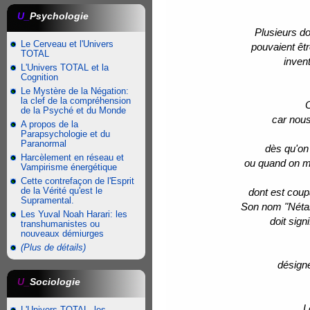
U_
Psychologie
Plusieurs do
Le Cerveau et l'Univers
pouvaient êt
TOTAL
inven
L'Univers TOTAL et la
Cognition
Le Mystère de la Négation:
la clef de la compréhension
O
de la Psyché et du Monde
car nous
A propos de la
Parapsychologie et du
Paranormal
dès qu'on 
Harcèlement en réseau et
ou quand on me
Vampirisme énergétique
Cette contrefaçon de l'Esprit
de la Vérité qu'est le
dont est coup
Supramental.
Son nom "Nétan
Les Yuval Noah Harari: les
doit sig
transhumanistes ou
nouveaux démiurges
(Plus de détails)
désigne
U_
Sociologie
L
L'Univers TOTAL, les