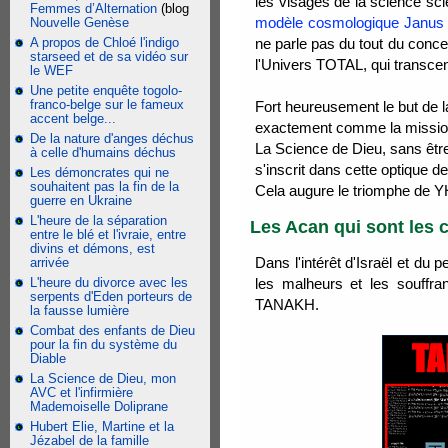
les visages de la science scie
Femmes d’Alternation
(blog
modèle cosmologique Janus d
Nouvelle Genèse
A propos de Chloé l'indigo
ne parle pas du tout du conce
starseed et de sa vidéo sur
l'Univers TOTAL, qui transc
le WEF
Une petite enquête togolo-
franco-belge sur le fameux
Fort heureusement le but de 
accent belge...
exactement comme la mission
De la nature d'anges déchus
La Science de Dieu, sans être
à celle d'humains déchus
s'inscrit dans cette optique 
Les démoncrates qui ne
souhaitent pas la fin de la
Cela augure le triomphe de 
guerre en Ukraine
L'heure de la séparation
Les Acan qui sont les 
entre le blé et l'ivraie, entre
divins et démons, est
Dans l'intérêt d'Israël et du 
arrivée
L'heure du divorce avec les
les malheurs et les souffra
serpents d'Eden porteurs de
TANAKH.
la fausse lumière
Combat des enfants de Dieu
pour la fin du système du
Diable
La Science de Dieu, mon
AVC et l'infirmière
Mademoiselle Doliprane
Hubert Elie, Martine et la
Jézabel de la famille