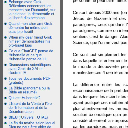
personne ne peut faire mieux q
Échange avec Grok:
Réflexions concernant les
menaces sur l’humanité, sur
Ce sont depuis 2000 ans (on 
la science, la démocratie et
la liberté d’expression
Jésus de Nazareth et des p
Quand mon cher ami Grok
paradigmes, ceux qui dans l
démontre lui-même son
paradigmes, comme on interdit
biais pro-Israël
sentiers c'est le danger. Alo
When my dear friend Grok
himself demonstrates his
Science, que l'on ne veut pas 
pro-Israel bias
Ce que ChatGPT pense de
Ce sont tout simplement les 
Hubertelie et ce que
Hubertelie pense de lui
dans laquelle ils enferment
Discussions scientifiques
le monde a découverte penda
avec Grok de XAI et
manifestée ces 4 dernières ann
d'autres IA
Tous les documents PDF
(gratuits)
La différence entre les s
La Bible (panorama ou la
reconnaissance de la part des
Bible en résumé)
dans lesquels les scientistes
Qui est Hubertelie?
ayant pratiqué ces mathémati
L'Esprit de la Vérité à l'ère
de l'Information et de la
plus attentivement les fameu
Désinformation
solution axiomatique qu'a p
DIEU
(l'Univers TOTAL)
considérablement la surpuis
La fin du mythe selon lequel
par les paradoxes, mais en le
Dieu ne peut être objet de