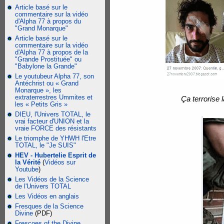
Article basé sur le
commentaire sur la vidéo
d'Alpha 77 à propos du
"Grand Monarque"
Article basé sur le
commentaire sur la vidéo
d'Alpha 77 à propos de la
"Grande Prostituée" ou
"Babylone la Grande"
Le youtubeur Alpha 77, son
Antéchrist ou « Grand
Monarque », les
extraterrestres Ummites et
Ça terrorise 
les « Petits Gris »
DIEU, l'Univers TOTAL, le
vrai facteur d'UNION et la
vraie FORCE des résistants
Le triomphe de YHWH l'Etre
TOTAL, le "Je SUIS"
HEV - Hubertelie Esprit de
la Vérité
(
Vidéos sur
Youtube
)
Les Vidéos de la Science
de l'Univers TOTAL
Les Vidéos en anglais
Fresques de la Science
Divine
(PDF)
Frescoes of the Divine