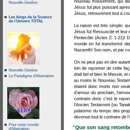
nouveau mouvement, qui dispa
Nouvelle Genèse
Jésus fut plus puissant après
Jésus, retrouvèrent tout à c
Les blogs de la Science
de l'Univers TOTAL
La raison est très simple: qu
Jésus fut Ressuscité et leur e
Pentecôte (Actes 2: 1-21)! De
monde en fut transformé de
Nazareth! Son nom, et par co
On ne peut pas en dire autant
loin de rayonner de cette fa
Nouvelle Genèse
était bel et bien le Messie, 
Le Paradigme d'Alternation
au moins le Nouveau Testame
étaient donc morts non seule
d'amour du prochain, l'amou
contraire donc c'est le rayo
l'Ancien Testament (ou Tanakh
judaïsme du temps des prophè
devenue tout le contraire de l'o
Pour notre monde
"Que son sang retombe 
d'Alternation