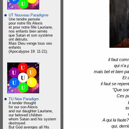
UT Nouveau Paradigme
Une tendre pensée
pour notre fils Alexis
et pour notre fille Lauriane,
nos enfants bien aimés
que Satan et son système
ont détruits.
Mais Dieu venge tous ses
enfants
(Apocalypse 19: 11-21).
il faut com
qui n'a 
mais bel et bien pa
Et 
il faut se repe
"Que son
Ces pa
TU New Paradigm
A tender thought
for our son Alexis
t
and our daughter Lauriane,
our beloved children
whom Satan and his system
A qui la faute
destroyed.
qui, derri
But God avenges all His