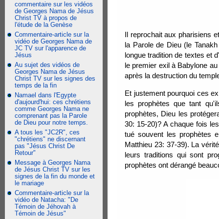
commentaire sur les vidéos
de Georges Nama de Jésus
Christ TV à propos de
l'étude de la Genèse
Il reprochait aux pharisiens 
Commentaire-article sur la
vidéo de Georges Nama de
la Parole de Dieu (le Tanakh 
JC TV sur l'apparence de
longue tradition de textes e
Jésus
Au sujet des vidéos de
le premier exil à Babylone au
Georges Nama de Jésus
après la destruction du templ
Christ TV sur les signes des
temps de la fin
Et justement pourquoi ces exi
Namael dans l'Egypte
d'aujourd'hui: ces chrétiens
les prophètes que tant qu'il
comme Georges Nama ne
prophètes, Dieu les protégera
comprenant pas la Parole
de Dieu pour notre temps.
30: 15-20)? A chaque fois les
A tous les "JC2R", ces
tué souvent les prophètes e
"chrétiens" ne discernant
Matthieu 23: 37-39). La vérit
pas "Jésus Christ De
Retour"
leurs traditions qui sont p
Message à Georges Nama
prophètes ont dérangé beauc
de Jésus Christ TV sur les
signes de la fin du monde et
le mariage
Commentaire-article sur la
vidéo de Natacha: "De
Témoin de Jéhovah à
Témoin de Jésus"