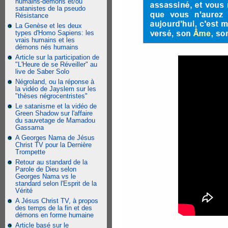
humains-démons et/ou
satanistes de la pseudo
Résistance
La Genèse et les deux
types d'Homo Sapiens: les
vrais humains et les
démons nés humains
Article sur la participation de
"L'Heure de se Réveiller" au
live de Saber Solo
Négroland, ou la réponse à
la vidéo de Jayslem sur les
"thèses négrocentristes"
Le satanisme et la vidéo de
Green Shadow sur l'affaire
du sauvetage de Mamadou
Gassama
A Georges Nama de Jésus
Christ TV pour la Dernière
Trompette
Retour au standard de la
Parole de Dieu selon
Georges Nama vs le
standard selon l'Esprit de la
Vérité
A Jésus Christ TV, à propos
des temps de la fin et des
démons en forme humaine
Article basé sur le