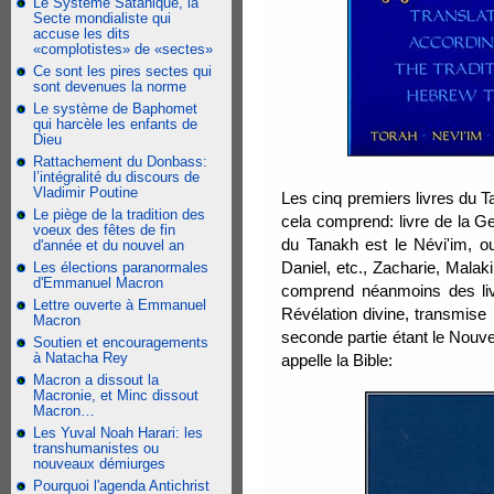
Le Système Satanique, la
Secte mondialiste qui
accuse les dits
«complotistes» de «sectes»
Ce sont les pires sectes qui
sont devenues la norme
Le système de Baphomet
qui harcèle les enfants de
Dieu
Rattachement du Donbass:
l’intégralité du discours de
Vladimir Poutine
Les cinq premiers livres du Ta
Le piège de la tradition des
cela comprend: livre de la G
voeux des fêtes de fin
du Tanakh est le Névi'im, o
d'année et du nouvel an
Daniel, etc., Zacharie, Malak
Les élections paranormales
d'Emmanuel Macron
comprend néanmoins des livr
Lettre ouverte à Emmanuel
Révélation divine, transmise p
Macron
seconde partie étant le Nouv
Soutien et encouragements
à Natacha Rey
appelle la Bible:
Macron a dissout la
Macronie, et Minc dissout
Macron…
Les Yuval Noah Harari: les
transhumanistes ou
nouveaux démiurges
Pourquoi l'agenda Antichrist