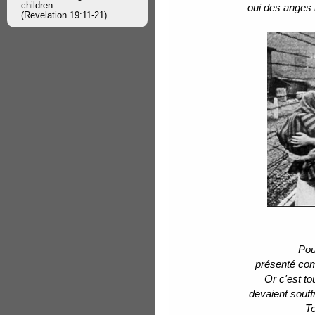
children
oui des anges
(Revelation 19:11-21).
Pou
présenté com
Or c'est to
devaient souffr
To