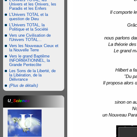
Univers et les Onivers, les
Paradis et les Enfers
Il comporte l
L'Univers TOTAL et la
question de Dieu
Grâc
L'Univers TOTAL, la
Politique et la Société
Vers une Civilisation de
nous parlons dan
l'Univers TOTAL...
La théorie des
Vers les Nouveaux Cieux et
la Nouvelle Terre
Le grand ma
Vers le grand Baptême
INFORMATIONNEL, la
Grande Pentecôte
Hilbert a f
Les Sons de la Liberté, de
la Libération, de la
"Du pa
Délivrance
Il proposa alors 
(Plus de détails)
U_
S
c
i
e
n
c
e
sinon on au
No
un Nouveau Para