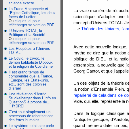
science exacte
La Franc-Maçonnerie et
La vraie manière de résoudre
l'Eglise Catholique, les deux
scientifique, d'adopter un
faces de Lucifer
.
Ou
cliquez ici pour
concept d'Univers TOTAL. Je 
télécharger sa version PDF.
-- >
Théorie des Univers, l'a
L'Univers TOTAL, la
Politique et la Société
.
Ou
cliquez ici pour
télécharger sa version PDF.
Avec cette nouvelle logique
Les Requêtes à l'Univers
TOTAL
mythe de dire que la notion d
Le Covid, le Divoc, le
biblique de DIEU et la noti
démon kabbaliste Dibbouk
ensembles, la nouvelle que j'
et la religion du Covidisme
Georg Cantor, et que j'appell
Il est grand temps de
comprendre que la France,
l’Europe, les Etats-Unis,
Un des objets de la théorie 
etc., sont des colonies
d’Israël
la notion d'Ensemble Plein, 
Une révélation d’Astrid
reparlerai de cela dans ce do
Stuckelberger dans L’info en
Vide, qui, elle, représente la
QuestionS à propos de...
l’HYDRE!
C’est tout simplement un
Dans la logique classique a
processus de robotisations
l'antiquité grecque, d'Arist
des êtres humains
quand même à dater un peu, il
Le système totalitaire parle