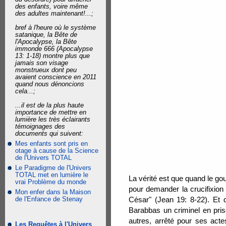
des enfants, voire même
des adultes maintenant!...;
bref à l'heure où le système
satanique, la Bête de
l'Apocalypse, la Bête
immonde 666 (Apocalypse
13: 1-18) montre plus que
jamais son visage
monstrueux dont peu
avaient conscience en 2011
quand nous dénoncions
cela...;
...il est de la plus haute
importance de mettre en
lumière les très éclairants
témoignages des
documents qui suivent:
Mes enfants sont pris en
otage à cause de la Science
de l'Univers TOTAL
Le Paradigme de l'Univers
TOTAL met en lumière le
La vérité est que quand le gou
vrai Problème du monde
pour demander la crucifixion 
Mon enfer dans la Maison
de l'Enfance de Stenay
César" (Jean 19: 8-22). Et q
Barabbas un criminel en prison
autres, arrêté pour ses acte
Les Requêtes à l'Univers