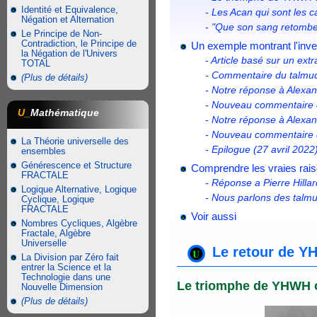
Identité et Equivalence,
- Les Acan qui sont les 
Négation et Alternation
- "Que son sang retombe 
Le Principe de Non-
Contradiction, le Principe de
Un exemple montrant l'inver
la Négation de l'Univers
- Article basé sur un ext
TOTAL
- Commentaire du talmud
(Plus de détails)
- Notre réponse à Alexa
- Nouveau commentaire d
U_
Mathématique
- Notre réponse à Alexa
- Nouveau commentaire d
La Théorie universelle des
- Epilogue (27 avril 2022
ensembles
Générescence et Structure
Comprendre les vraies rais
FRACTALE
- Réponse a Pierre Hillar
Logique Alternative, Logique
- Nous parlons des talmu
Cyclique, Logique
FRACTALE
Voir aussi
Nombres Cycliques, Algèbre
Fractale, Algèbre
Universelle
Le retour de Y
La Division par Zéro fait
entrer la Science et la
Technologie dans une
Le triomphe de YHWH ou
Nouvelle Dimension
(Plus de détails)