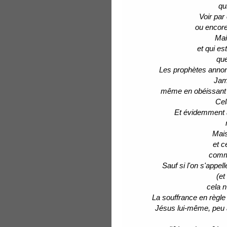
qu
Voir par
ou encore 
Mai
et qui es
que
Les prophètes annon
Jama
même en obéissant à
Cel
Et évidemment a
Mais
et c
comm
Sauf si l'on s'appel
(et
cela n
La souffrance en règle
Jésus lui-même, peu a