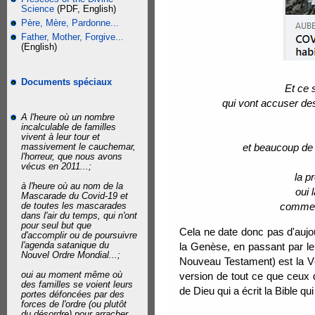
Science
(PDF, English)
Père, Mère, Pardonne...
Father, Mother, Forgive...
(English)
Documents spéciaux
Et ce 
qui vont accuser des
A l'heure où un nombre
incalculable de familles
vivent à leur tour et
massivement le cauchemar,
et beaucoup de 
l'horreur, que nous avons
vécus en 2011...;
la p
à l'heure où au nom de la
oui 
Mascarade du Covid-19 et
de toutes les mascarades
comme J
dans l'air du temps, qui n'ont
pour seul but que
Cela ne date donc pas d'aujou
d'accomplir ou de poursuivre
l'agenda satanique du
la Genèse, en passant par le
Nouvel Ordre Mondial...;
Nouveau Testament) est la V
oui au moment même où
version de tout ce que ceux d
des familles se voient leurs
de Dieu qui a écrit la Bible qui
portes défoncées par des
forces de l'ordre (ou plutôt
du désordre) pour arracher