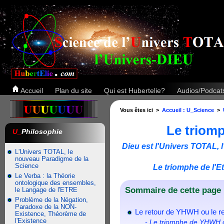
Accueil
Plan du site
Qui est Hubertelie?
Audios/Podca
Vous êtes ici >
Accueil : U_Science
>
Le triom
U_
Philosophie
Dieu est l'Univers TOTAL, l
L'Univers TOTAL, le
nouveau Paradigme de la
Science
Le triomphe de l'
Le Verba : la Théorie
ontologique des ensembles,
Sommaire de cette page 
le Langage de l'ETRE
Problème de la Négation,
Paradoxe de la NON-
Le retour de YHWH ou le re
Existence, Théorème de
l'Existence
- Le triomphe de YHWH ou