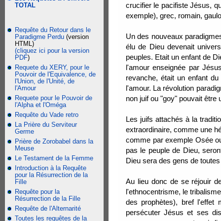
crucifier le pacifiste Jésus, q
TOTAL
exemple), grec, romain, gauloi
Requête du Retour dans le
Un des nouveaux paradigmes i
Paradigme Perdu
(version
HTML)
élu de Dieu devenait universe
(cliquez ici pour la version
peuples. Etait un enfant de Die
PDF
)
l'amour enseignée par Jésus 
Requete du XERY, pour le
Pouvoir de l'Equivalence, de
revanche, était un enfant du D
l'Union, de l'Unité, de
l'amour. La révolution paradig
l'Amour
Requete pour le Pouvoir de
non juif ou "goy" pouvait être
l'Alpha et l'Oméga
Requête du Vade retro
Les juifs attachés à la tradi
La Prière du Serviteur
extraordinaire, comme une hér
Germe
comme par exemple Osée ou Ho
Prière de Zorobabel dans la
Meuse
pas le peuple de Dieu, seront
Le Testament de la Femme
Dieu sera des gens de toutes
Introduction à la Requête
pour la Résurrection de la
Au lieu donc de se réjouir d
Fille
l'ethnocentrisme, le tribalism
Requête pour la
Résurrection de la Fille
des prophètes), bref l'effet
Requête de l'Alternarité
persécuter Jésus et ses disc
Toutes les requêtes de la