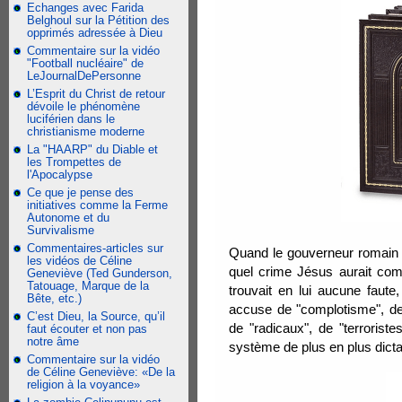
Echanges avec Farida
Belghoul sur la Pétition des
opprimés adressée à Dieu
Commentaire sur la vidéo
"Football nucléaire" de
LeJournalDePersonne
L’Esprit du Christ de retour
dévoile le phénomène
luciférien dans le
christianisme moderne
La "HAARP" du Diable et
les Trompettes de
l'Apocalypse
Ce que je pense des
initiatives comme la Ferme
Autonome et du
Survivalisme
Commentaires-articles sur
Quand le gouverneur romain Po
les vidéos de Céline
quel crime Jésus aurait comm
Geneviève (Ted Gunderson,
Tatouage, Marque de la
trouvait en lui aucune faute
Bête, etc.)
accuse de "complotisme", de "
C’est Dieu, la Source, qu’il
de "radicaux", de "terrorist
faut écouter et non pas
notre âme
système de plus en plus dictato
Commentaire sur la vidéo
de Céline Geneviève: «De la
religion à la voyance»