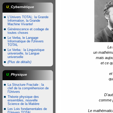
U_
Cybernétique
L'Univers TOTAL: la Grande
Information, la Grande
Machine Vivante!
Générescence et codage de
toutes choses
Le Verba, le Langage
Informatique de l'Univers
TOTAL
La 
Le Verba : la Linguistique
un mathémati
universelle, la Langue
universelle
mais aujou
(Plus de détails)
et ce q
et
U_
Physique
qu
La Structure Fractale : la
clef de la compréhension de
l'Univers
D'aut
Théorie physique des
comme p
ensembles, nouvelle
Science de la Matière
Les Lois fondamentales de
Le mathématici
l'Univers TOTAL