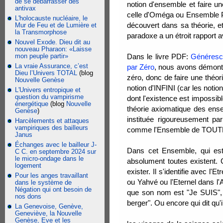
de se débarrasser des
notion d'ensemble et faire un
antivax
celle d'Oméga ou Ensemble Pl
L'holocauste nucléaire, le
découvert dans sa théorie, e
Mur de Feu et de Lumière et
la Transmorphose
paradoxe a un étroit rapport a
Nouvel Exode. Dieu dit au
nouveau Pharaon: «Laisse
mon peuple partir»
Dans le livre PDF:
Généresce
La vraie Assurance, c’est
par Zéro
, nous avons démontré
Dieu l’Univers TOTAL
(blog
zéro, donc de faire une théor
Nouvelle Genèse
notion d'INFINI (car les noti
L'Univers entropique et
question du vampirisme
dont l'existence est impossib
énergétique
(blog
Nouvelle
théorie axiomatique des ense
Genèse
)
instituée rigoureusement pa
Harcèlements et attaques
vampiriques des bailleurs
comme l'Ensemble de TOUTE
Janus
Échanges avec le bailleur J-
Dans cet Ensemble, qui est
C C. en septembre 2024 sur
le micro-ondage dans le
absolument toutes existent.
logement
exister. Il s'identifie avec
Pour les anges travaillant
ou Yahvé ou l'Eternel dans l
dans le système de
Négation qui ont besoin de
que son nom est "Je SUIS", 
nos dons
berger". Ou encore qui dit qu'i
La Genevoise, Genève,
Geneviève, la Nouvelle
Genèse, Eve et les