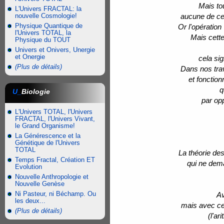
Mais to
L'Univers FRACTAL: la
nouvelle Cosmologie!
aucune de ce
Physique Quantique de
Or l'opération 
l'Univers TOTAL, la
Mais cette
Physique du TOUT
Univers et Onivers, Unergie
et Onergie
cela sig
(Plus de détails)
Dans nos tra
et fonction
q
U_
Biologie
par op
L'Univers TOTAL, l'Univers
FRACTAL, l'Univers Vivant,
le Grand Organisme!
La Générescence et la
Génétique de l'Univers
TOTAL
La théorie de
Temps Fractal, Création ET
qui ne dema
Evolution
Nouvelle Anthropologie et
Nouvelle Genèse
Ni Pasteur, ni Béchamp. Ou
Av
les deux...
mais avec cet
(Plus de détails)
(l'ar