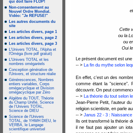
qui doit faire FLOP!
Non-consentement au
e
Nouvel Ordre Mondial.
Vidéo: "Je REFUSE!"
Les autres documents du
site
Cette v
Les articles divers, page 1
ou la L
Les articles divers, page 2
ou e
Les articles divers, page 3
Oui l
L'Univers TOTAL, l'Alpha et
l'Oméga (livre pdf gratuit)
Le présent document est une
L'Univers TOTAL et les
nombres omégaréels
-- >
La fin du mythe selon leq
Conception générative de
l'Univers, et structure réalie
En effet, c'est un des nombr
Générescences, Nombres
comme étant la "science". P
entiers variables, Corps
omégacyclique et Division
découvrir. On peut commencer
omégacyclique par Zéro
-- >
La théorie du tout selon l
Algèbre du TOUT, Théorie
Jean-Pierre Petit, l'auteur 
du Champ Unifié, Science
de l’Univers TOTAL,
religion scientiste, en parle a
Science de DIEU
-- >
Janus 22 - 3 : Naissance d
Science de l'Univers
TOTAL, de YHWH DIEU, le
Ils ont transformé la théorie d
VERBA, le Langage
il ne faut pas ajouter un iot
scientifique universel