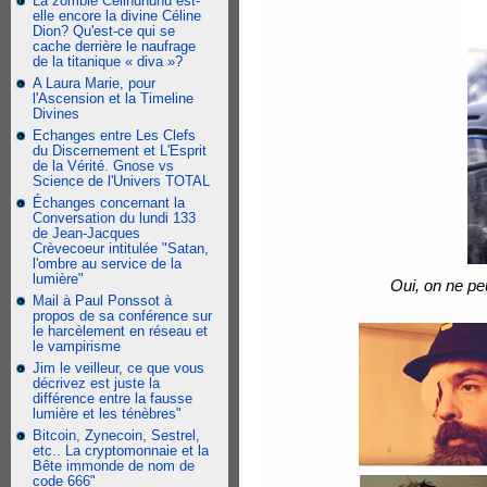
La zombie Celinununu est-
elle encore la divine Céline
Dion? Qu'est-ce qui se
cache derrière le naufrage
de la titanique « diva »?
A Laura Marie, pour
l'Ascension et la Timeline
Divines
Echanges entre Les Clefs
du Discernement et L'Esprit
de la Vérité. Gnose vs
Science de l'Univers TOTAL
Échanges concernant la
Conversation du lundi 133
de Jean-Jacques
Crèvecoeur intitulée "Satan,
l'ombre au service de la
lumière"
Oui, on ne pe
Mail à Paul Ponssot à
propos de sa conférence sur
le harcèlement en réseau et
le vampirisme
Jim le veilleur, ce que vous
décrivez est juste la
différence entre la fausse
lumière et les ténèbres"
Bitcoin, Zynecoin, Sestrel,
etc.. La cryptomonnaie et la
Bête immonde de nom de
code 666"