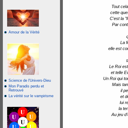
Tout cela
cette qu
C'est la 
Par cont
Amour de la Vérité
q
La f
elle est c
t
Le Roi est
et telle 
Un Roi qui to
Science de l'Univers-Dieu
Mais tan
Mon Paradis perdu et
Retrouvé
il 
La vérité sur le vampirisme
et d
lui 
la te
Au jeu d