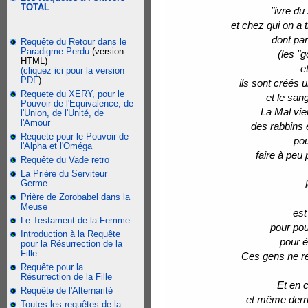
TOTAL
"ivre du
et chez qui on a 
dont par
Requête du Retour dans le
Paradigme Perdu
(version
(les "
HTML)
e
(cliquez ici pour la version
PDF
)
ils sont créés u
Requete du XERY, pour le
et le san
Pouvoir de l'Equivalence, de
La Mal vie
l'Union, de l'Unité, de
l'Amour
des rabbins 
Requete pour le Pouvoir de
pou
l'Alpha et l'Oméga
faire à peu 
Requête du Vade retro
La Prière du Serviteur
Germe
Prière de Zorobabel dans la
Meuse
est
Le Testament de la Femme
pour pou
Introduction à la Requête
pour é
pour la Résurrection de la
Fille
Ces gens ne re
Requête pour la
Résurrection de la Fille
Et en c
Requête de l'Alternarité
et même derriè
Toutes les requêtes de la