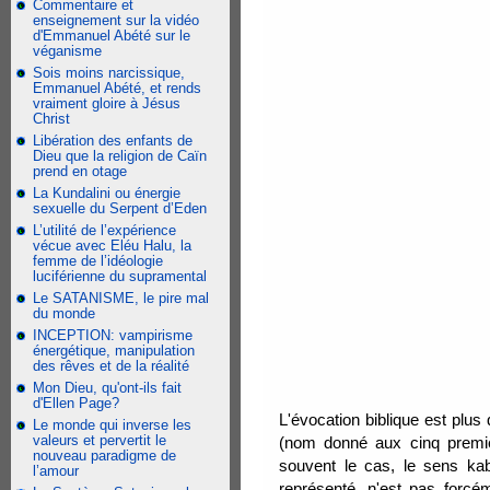
Commentaire et
enseignement sur la vidéo
d'Emmanuel Abété sur le
véganisme
Sois moins narcissique,
Emmanuel Abété, et rends
vraiment gloire à Jésus
Christ
Libération des enfants de
Dieu que la religion de Caïn
prend en otage
La Kundalini ou énergie
sexuelle du Serpent d’Eden
L’utilité de l’expérience
vécue avec Eléu Halu, la
femme de l’idéologie
luciférienne du supramental
Le SATANISME, le pire mal
du monde
INCEPTION: vampirisme
énergétique, manipulation
des rêves et de la réalité
Mon Dieu, qu'ont-ils fait
d'Ellen Page?
L'évocation biblique est plus 
Le monde qui inverse les
valeurs et pervertit le
(nom donné aux cinq premie
nouveau paradigme de
souvent le cas, le sens kabb
l’amour
représenté, n'est pas forcé