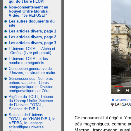
qui doit faire FLOP!
Non-consentement au
Nouvel Ordre Mondial.
Vidéo: "Je REFUSE!"
Les autres documents du
site
Les articles divers, page 1
Les articles divers, page 2
Les articles divers, page 3
L'Univers TOTAL, l'Alpha et
l'Oméga (livre pdf gratuit)
L'Univers TOTAL et les
nombres omégaréels
Conception générative de
l'Univers, et structure réalie
Générescences, Nombres
entiers variables, Corps
omégacyclique et Division
omégacyclique par Zéro
Algèbre du TOUT, Théorie
du Champ Unifié, Science
de l’Univers TOTAL,
Science de DIEU
Science de l'Univers
Ce monument fut érigé à l'épo
TOTAL, de YHWH DIEU, le
VERBA, le Langage
très maçonniques, comme au
scientifique universel
Macron, franc-maçon aussi, 