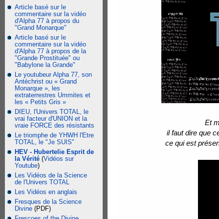
Article basé sur le
commentaire sur la vidéo
d'Alpha 77 à propos du
"Grand Monarque"
Article basé sur le
commentaire sur la vidéo
d'Alpha 77 à propos de la
"Grande Prostituée" ou
"Babylone la Grande"
Le youtubeur Alpha 77, son
Antéchrist ou « Grand
Monarque », les
extraterrestres Ummites et
les « Petits Gris »
DIEU, l'Univers TOTAL, le
vrai facteur d'UNION et la
Et m
vraie FORCE des résistants
il faut dire que
Le triomphe de YHWH l'Etre
TOTAL, le "Je SUIS"
ce qui est présen
HEV - Hubertelie Esprit de
la Vérité
(
Vidéos sur
Youtube
)
Les Vidéos de la Science
de l'Univers TOTAL
Les Vidéos en anglais
Fresques de la Science
Divine
(PDF)
Frescoes of the Divine