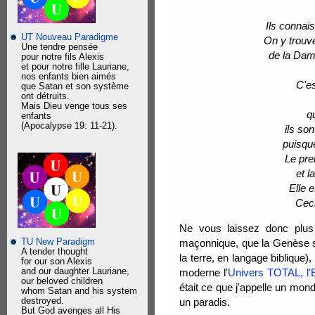
Ils connais
UT Nouveau Paradigme
On y trouv
Une tendre pensée
de la Dam
pour notre fils Alexis
et pour notre fille Lauriane,
nos enfants bien aimés
C'es
que Satan et son système
ont détruits.
Mais Dieu venge tous ses
q
enfants
(Apocalypse 19: 11-21).
ils so
puisqu
Le pre
et l
Elle 
Ceci
Ne vous laissez donc plus 
TU New Paradigm
maçonnique, que la Genèse ser
A tender thought
la terre, en langage biblique),
for our son Alexis
and our daughter Lauriane,
moderne l'
Univers TOTAL, l'E
our beloved children
était ce que j'appelle un mond
whom Satan and his system
destroyed.
un paradis.
But God avenges all His