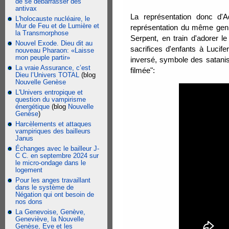
de se débarrasser des
antivax
La représentation donc d'
L'holocauste nucléaire, le
Mur de Feu et de Lumière et
représentation du même genr
la Transmorphose
Serpent, en train d'adorer l
Nouvel Exode. Dieu dit au
sacrifices d'enfants à Luci
nouveau Pharaon: «Laisse
mon peuple partir»
inversé, symbole des satanist
La vraie Assurance, c’est
filmée":
Dieu l’Univers TOTAL
(blog
Nouvelle Genèse
L'Univers entropique et
question du vampirisme
énergétique
(blog
Nouvelle
Genèse
)
Harcèlements et attaques
vampiriques des bailleurs
Janus
Échanges avec le bailleur J-
C C. en septembre 2024 sur
le micro-ondage dans le
logement
Pour les anges travaillant
dans le système de
Négation qui ont besoin de
nos dons
La Genevoise, Genève,
Geneviève, la Nouvelle
Genèse, Eve et les