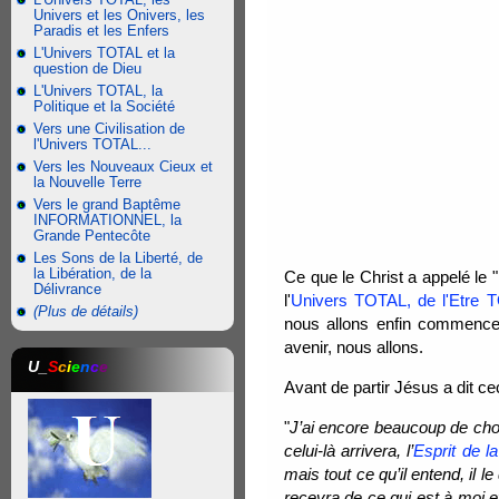
Univers et les Onivers, les
Paradis et les Enfers
L'Univers TOTAL et la
question de Dieu
L'Univers TOTAL, la
Politique et la Société
Vers une Civilisation de
l'Univers TOTAL...
Vers les Nouveaux Cieux et
la Nouvelle Terre
Vers le grand Baptême
INFORMATIONNEL, la
Grande Pentecôte
Les Sons de la Liberté, de
la Libération, de la
Ce que le Christ a appelé le 
Délivrance
l'
Univers TOTAL, de l'Etre T
(Plus de détails)
nous allons enfin commencer
avenir, nous allons.
U_
S
c
i
e
n
c
e
Avant de partir Jésus a dit cec
"
J’ai encore beaucoup de ch
celui-là arrivera, l’
Esprit de la
mais tout ce qu’il entend, il le
recevra de ce qui est à moi et