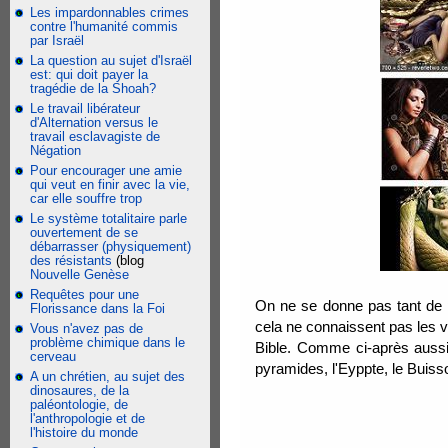
Les impardonnables crimes
contre l'humanité commis
par Israël
La question au sujet d'Israël
est: qui doit payer la
tragédie de la Shoah?
Le travail libérateur
d'Alternation versus le
travail esclavagiste de
Négation
Pour encourager une amie
qui veut en finir avec la vie,
car elle souffre trop
Le système totalitaire parle
ouvertement de se
débarrasser (physiquement)
des résistants
(blog
Nouvelle Genèse
Requêtes pour une
On ne se donne pas tant de pe
Florissance dans la Foi
cela ne connaissent pas les v
Vous n'avez pas de
problème chimique dans le
Bible. Comme ci-après aussi
cerveau
pyramides, l'Eyppte, le Buiss
A un chrétien, au sujet des
dinosaures, de la
paléontologie, de
l'anthropologie et de
l'histoire du monde