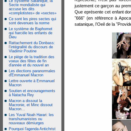
Le Système Satanique, la
Secte mondialiste qui
justement ce garçon au premier
accuse les dits
Que eprésente cet enfant don
«complotistes» de «sectes»
"666" (en référence à Apoc
Ce sont les pires sectes qui
sont devenues la norme
satanique, l'Oeil de la "Provid
Le système de Baphomet
qui harcèle les enfants de
Dieu
Rattachement du Donbass:
l’intégralité du discours de
Vladimir Poutine
Le piège de la tradition des
voeux des fêtes de fin
d'année et du nouvel an
Les élections paranormales
d'Emmanuel Macron
Lettre ouverte à Emmanuel
Macron
Soutien et encouragements
à Natacha Rey
Macron a dissout la
Macronie, et Minc dissout
Macron…
Les Yuval Noah Harari: les
transhumanistes ou
nouveaux démiurges
Pourquoi l'agenda Antichrist