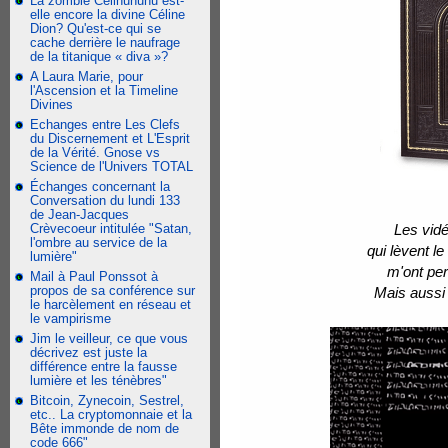
La zombie Celinununu est-
elle encore la divine Céline
Dion? Qu'est-ce qui se
cache derrière le naufrage
de la titanique « diva »?
A Laura Marie, pour
l'Ascension et la Timeline
Divines
Echanges entre Les Clefs
du Discernement et L'Esprit
de la Vérité. Gnose vs
Science de l'Univers TOTAL
Échanges concernant la
Conversation du lundi 133
de Jean-Jacques
Crèvecoeur intitulée "Satan,
Les vidé
l'ombre au service de la
qui lèvent l
lumière"
m'ont pe
Mail à Paul Ponssot à
propos de sa conférence sur
Mais aussi 
le harcèlement en réseau et
le vampirisme
Jim le veilleur, ce que vous
décrivez est juste la
différence entre la fausse
lumière et les ténèbres"
Bitcoin, Zynecoin, Sestrel,
etc.. La cryptomonnaie et la
Bête immonde de nom de
code 666"