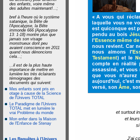
des enfants, voire même
des adultes maintenant!...;
bref à l'heure où le système
satanique, la Bête de
l'Apocalypse, la Bête
immonde 666 (Apocalypse
13: 1-18) montre plus que
jamais son visage
monstrueux dont peu
avaient conscience en 2011
quand nous dénoncions
cela...;
...il est de la plus haute
importance de mettre en
lumière les très éclairants
témoignages des
documents qui suivent:
Mes enfants sont pris en
otage à cause de la Science
de l'Univers TOTAL
Le Paradigme de l'Univers
TOTAL met en lumière le
et surtout 
vrai Problème du monde
et leur
Mon enfer dans la Maison
de l'Enfance de Stenay
si
J'ai c
Les Requêtes à l'Univers