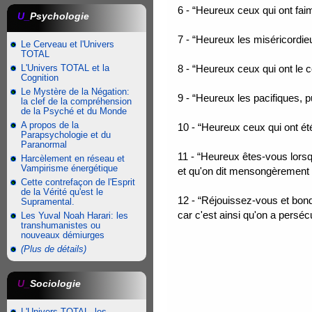
6 - “Heureux ceux qui ont faim 
U_
Psychologie
7 - “Heureux les miséricordieux
Le Cerveau et l'Univers
TOTAL
L'Univers TOTAL et la
8 - “Heureux ceux qui ont le c
Cognition
Le Mystère de la Négation:
9 - “Heureux les pacifiques, pu
la clef de la compréhension
de la Psyché et du Monde
A propos de la
10 - “Heureux ceux qui ont ét
Parapsychologie et du
Paranormal
11 - “Heureux êtes-vous lors
Harcèlement en réseau et
Vampirisme énergétique
et qu'on dit mensongèrement 
Cette contrefaçon de l'Esprit
de la Vérité qu'est le
12 - “Réjouissez-vous et bon
Supramental.
car c'est ainsi qu'on a persé
Les Yuval Noah Harari: les
transhumanistes ou
nouveaux démiurges
(Plus de détails)
U_
Sociologie
L'Univers TOTAL, les