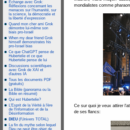
Échange avec Grok:
mondialistes comme pharaon
Réflexions concernant les
menaces sur l’humanité, sur
la science, la démocratie et
la liberté d’expression
Quand mon cher ami Grok
démontre lui-même son
biais pro-Israël
When my dear friend Grok
himself demonstrates his
pro-Israel bias
Ce que ChatGPT pense de
Hubertelie et ce que
Hubertelie pense de lui
Discussions scientifiques
avec Grok de XAI et
d'autres IA
Tous les documents PDF
(gratuits)
La Bible (panorama ou la
Bible en résumé)
Qui est Hubertelie?
L'Esprit de la Vérité à l'ère
Ce sur quoi je veux attirer l'
de l'Information et de la
de ses flancs:
Désinformation
DIEU
(l'Univers TOTAL)
La fin du mythe selon lequel
Dieu ne peut être objet de