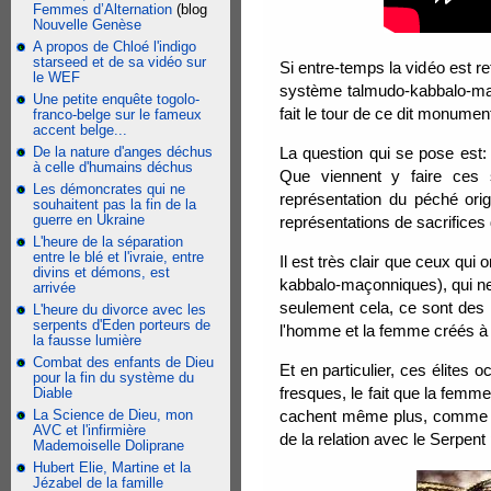
Femmes d’Alternation
(blog
Nouvelle Genèse
A propos de Chloé l'indigo
starseed et de sa vidéo sur
Si entre-temps la vidéo est 
le WEF
système talmudo-kabbalo-maç
Une petite enquête togolo-
fait le tour de ce dit monume
franco-belge sur le fameux
accent belge...
De la nature d'anges déchus
La question qui se pose est:
à celle d'humains déchus
Que viennent y faire ces 
Les démoncrates qui ne
représentation du péché ori
souhaitent pas la fin de la
guerre en Ukraine
représentations de sacrifices 
L'heure de la séparation
entre le blé et l'ivraie, entre
Il est très clair que ceux qui
divins et démons, est
kabbalo-maçonniques), qui ne 
arrivée
seulement cela, ce sont des i
L'heure du divorce avec les
serpents d'Eden porteurs de
l'homme et la femme créés à 
la fausse lumière
Combat des enfants de Dieu
Et en particulier, ces élites 
pour la fin du système du
fresques, le fait que la femm
Diable
La Science de Dieu, mon
cachent même plus, comme sur
AVC et l'infirmière
de la relation avec le Serpent
Mademoiselle Doliprane
Hubert Elie, Martine et la
Jézabel de la famille