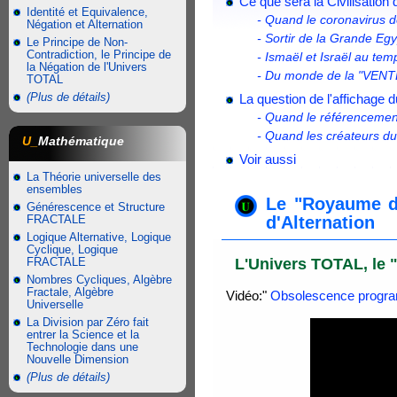
Ce que sera la Civilisation
Identité et Equivalence,
- Quand le coronavirus d
Négation et Alternation
- Sortir de la Grande Egy
Le Principe de Non-
Contradiction, le Principe de
- Ismaël et Israël au te
la Négation de l'Univers
- Du monde de la "VENT
TOTAL
(Plus de détails)
La question de l'affichage
- Quand le référencement
- Quand les créateurs du 
U_
Mathématique
Voir aussi
La Théorie universelle des
ensembles
Le "Royaume de
Générescence et Structure
FRACTALE
d'Alternation
Logique Alternative, Logique
Cyclique, Logique
L'Univers TOTAL, le 
FRACTALE
Nombres Cycliques, Algèbre
Fractale, Algèbre
Vidéo:"
Obsolescence programm
Universelle
La Division par Zéro fait
entrer la Science et la
Technologie dans une
Nouvelle Dimension
(Plus de détails)