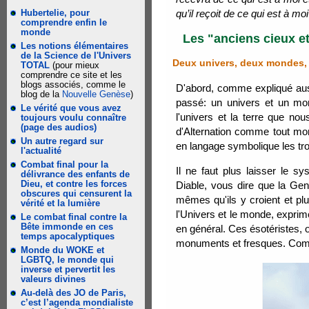
Hubertelie, pour
qu’il reçoit de ce qui est à mo
comprendre enfin le
monde
Les "anciens cieux et
Les notions élémentaires
de la Science de l'Univers
Deux univers, deux mondes, se
TOTAL
(pour mieux
comprendre ce site et les
blogs associés, comme le
D'abord, comme expliqué au
blog de la
Nouvelle Genèse
)
passé: un univers et un mon
Le vérité que vous avez
l'univers et la terre que no
toujours voulu connaître
(page des audios)
d'Alternation comme tout mon
Un autre regard sur
en langage symbolique les tr
l'actualité
Combat final pour la
Il ne faut plus laisser le s
délivrance des enfants de
Dieu, et contre les forces
Diable, vous dire que la Gen
obscures qui censurent la
mêmes qu'ils y croient et plu
vérité et la lumière
l'Univers et le monde, exprim
Le combat final contre la
Bête immonde en ces
en général. Ces ésotéristes, 
temps apocalyptiques
monuments et fresques. Comm
Monde du WOKE et
LGBTQ, le monde qui
inverse et pervertit les
valeurs divines
Au-delà des JO de Paris,
c’est l’agenda mondialiste