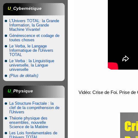
U_
Cybernétique
L'Univers TOTAL: la Grande
Information, la Grande
Machine Vivante!
Générescence et codage de
toutes choses
Le Verba, le Langage
Informatique de l'Univers
TOTAL
Le Verba : la Linguistique
universelle, la Langue
universelle
(Plus de détails)
U_
Physique
Vidéo: Crise de Foi. Prise de 
La Structure Fractale : la
clef de la compréhension de
l'Univers
Théorie physique des
ensembles, nouvelle
Science de la Matière
Les Lois fondamentales de
l'Univers TOTAL