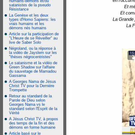
en l'occurr
humains-démons et/ou
satanistes de la pseudo
Et mê
Résistance
Et comme
La Genèse et les deux
La Grande p
types d'Homo Sapiens: les
vrais humains et les
La F
démons nés humains
Article sur la participation de
"L'Heure de se Réveiller" au
live de Saber Solo
Négroland, ou la réponse à
la vidéo de Jayslem sur les
"thèses négrocentristes"
Le satanisme et la vidéo de
Green Shadow sur l'affaire
du sauvetage de Mamadou
Gassama
A Georges Nama de Jésus
Christ TV pour la Dernière
Trompette
Retour au standard de la
Parole de Dieu selon
Georges Nama vs le
standard selon l'Esprit de la
Vérité
A Jésus Christ TV, à propos
des temps de la fin et des
démons en forme humaine
Article basé sur le