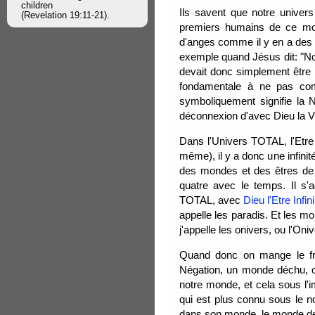
children
Ils savent que notre univers
(Revelation 19:11-21).
premiers humains de ce mon
d'anges comme il y en a des i
exemple quand Jésus dit: "Not
devait donc simplement être l
fondamentale à ne pas com
symboliquement signifie la N
déconnexion d'avec Dieu la Vi
Dans l'Univers TOTAL, l'Etre 
même), il y a donc une infini
des mondes et des êtres de 
quatre avec le temps. Il s'
TOTAL, avec
Dieu l'Etre Infin
appelle les paradis. Et les 
j'appelle les onivers, ou l'Oni
Quand donc on mange le frui
Négation, un monde déchu, ce
notre monde, et cela sous l'i
qui est plus connu sous le n
dans son monde, le monde de