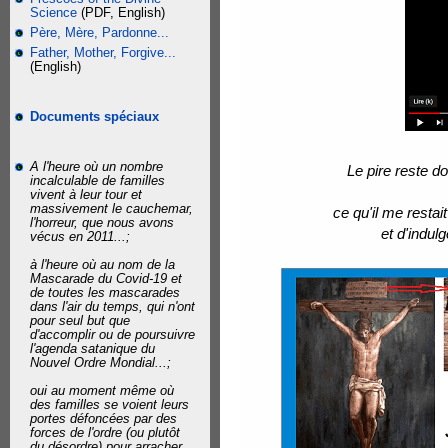
Science
(PDF, English)
Père, Mère, Pardonne...
Father, Mother, Forgive...
(English)
Documents spéciaux
A l'heure où un nombre
Le pire reste do
incalculable de familles
vivent à leur tour et
massivement le cauchemar,
ce qu'il me resta
l'horreur, que nous avons
et d'indul
vécus en 2011...;
à l'heure où au nom de la
Mascarade du Covid-19 et
de toutes les mascarades
dans l'air du temps, qui n'ont
pour seul but que
d'accomplir ou de poursuivre
l'agenda satanique du
Nouvel Ordre Mondial...;
oui au moment même où
des familles se voient leurs
portes défoncées par des
forces de l'ordre (ou plutôt
du désordre) pour arracher