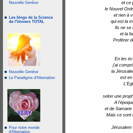
et ce
Nouvelle Genèse
le Nouvel Ordr
et rien à 
Les blogs de la Science
qui est la 
de l'Univers TOTAL
Ils ne se
et la f
Proférer d
En les éc
j'ai compr
la Jérusale
Nouvelle Genèse
est en
Le Paradigme d'Alternation
L'Eg
selon une proph
A l'époqu
et de Samarie 
Mais ce sont 
Jérusalem r
Pour notre monde
d'Alternation