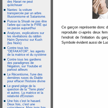
des Harari ne peut
qu'échouer
Nantes: la voiture
transpercée par un arbre.
Illusionnisme et Satanisme.
Puisse la Shoah ne pas être
l'arbre qui cache le PIRE qui
Ce garçon représente donc de 
se passe aujourd'hui
reproduite ci-après deux fe
Analyses, explications sur
les révélations du rabbin
l'endroit de l'initiation du g
Haïm Dynovisz sur Kush
Symbole évident aussi de Luci
(les Noirs)
Contre tous les
"DEFAKATOR", les agents
de la matrice et du système
Contre tous les gardiens
des paradigmes de
Négation, sur Youtube et
partout ailleurs
Le Récentisme, l'une des
dernières ruses du Diable
pour effacer l'histoire divine
Le grand piège de la
question de la "Terre plate"
et autres. La matrice et la
relativité d'Einstein
Une fois c'est le hasard.
Deux fois, c'est une
coïncidence. Mais trois fois,