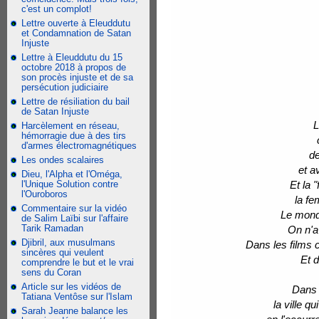
c'est un complot!
Lettre ouverte à Eleuddutu
et Condamnation de Satan
Injuste
Lettre à Eleuddutu du 15
octobre 2018 à propos de
son procès injuste et de sa
persécution judiciaire
Lettre de résiliation du bail
de Satan Injuste
L
Harcèlement en réseau,
hémorragie due à des tirs
d'armes électromagnétiques
de
Les ondes scalaires
et a
Dieu, l'Alpha et l'Oméga,
l'Unique Solution contre
Et la 
l'Ouroboros
la fe
Commentaire sur la vidéo
Le mond
de Salim Laïbi sur l'affaire
Tarik Ramadan
On n'a
Djibril, aux musulmans
Dans les films 
sincères qui veulent
Et d
comprendre le but et le vrai
sens du Coran
Article sur les vidéos de
Dans l
Tatiana Ventôse sur l'Islam
la ville q
Sarah Jeanne balance les