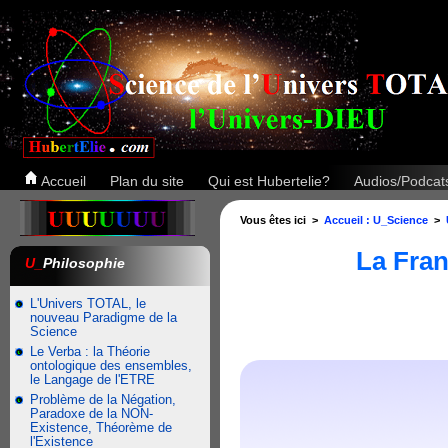
Accueil
Plan du site
Qui est Hubertelie?
Audios/Podca
Vous êtes ici >
Accueil : U_Science
>
La Fran
U_
Philosophie
L'Univers TOTAL, le
nouveau Paradigme de la
Science
Le Verba : la Théorie
ontologique des ensembles,
le Langage de l'ETRE
Problème de la Négation,
Paradoxe de la NON-
Existence, Théorème de
l'Existence