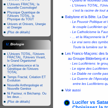
- Quand le Nouveau Diabl
L'Univers FRACTAL: la
- L'Univers TOTAL, l'Uni
nouvelle Cosmologie!
c'est la racine de tout 
Physique Quantique de
l'Univers TOTAL, la
Babylone et la Bête. La Da
Physique du TOUT
- Le Pouvoir Politique et 
Univers et Onivers, Unergie
le couple Luciférien qu'
et Onergie
- Le Catholicisme la Faus
(Plus de détails)
- ... et la Maçonnerie la
- Le vrai sens des symb
U_
Biologie
Toute la lumière sur le 
Les Francs-Maçons: des bâ
L'Univers TOTAL, l'Univers
FRACTAL, l'Univers Vivant,
au Groupe Bilderberg et au
le Grand Organisme!
- Les Lucifériens: le gro
La Générescence et la
- Le signe des Luciférien
Génétique de l'Univers
TOTAL
- Le Diable ne confie pa
Temps Fractal, Création ET
- La Guerre de l'Apocaly
Evolution
entre les Lucifériens qu
Nouvelle Anthropologie et
Nouvelle Genèse
Voir aussi
Ni Pasteur, ni Béchamp. Ou
les deux...
Lucifer vs Sata
(Plus de détails)
Choisissez la t