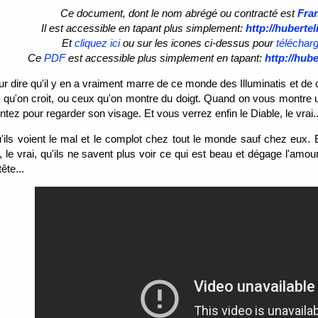
Ce document, dont le nom abrégé ou contracté est
Fra
Il est accessible en tapant plus simplement:
http://huberte
Et
cliquez ici
ou sur les icones ci-dessus pour
téléchar
Ce
PDF
est accessible plus simplement en tapant:
http://hub
ur dire qu'il y en a vraiment marre de ce monde des Illuminatis et de
qu'on croit, ou ceux qu'on montre du doigt. Quand on vous montre un v
tez pour regarder son visage. Et vous verrez enfin le Diable, le vrai..
'ils voient le mal et le complot chez tout le monde sauf chez eux. E
e vrai, qu'ils ne savent plus voir ce qui est beau et dégage l'amour.
ête...