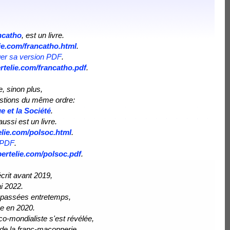
ncatho
, est un livre.
lie.com/francatho.html
.
ger sa version PDF
.
ertelie.com/francatho.pdf
.
, sinon plus,
estions du même ordre:
e et la Société
.
i aussi est un livre.
elie.com/polsoc.html
.
n PDF
.
bertelie.com/polsoc.pdf
.
écrit avant 2019,
ai 2022.
 passées entretemps,
e en 2020.
-mondialiste s'est révélée,
 de la franc-maçonnerie.