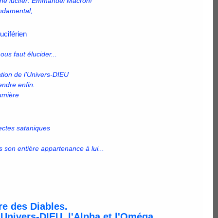
eune lucifer: Emmanuel Macron!
ondamental,
uciférien
us faut élucider...
gation de l'Univers-DIEU
ndre enfin.
Lumière
sectes sataniques
 son entière appartenance à lui...
re des Diables.
l'Univers-DIEU, l'Alpha et l'Oméga