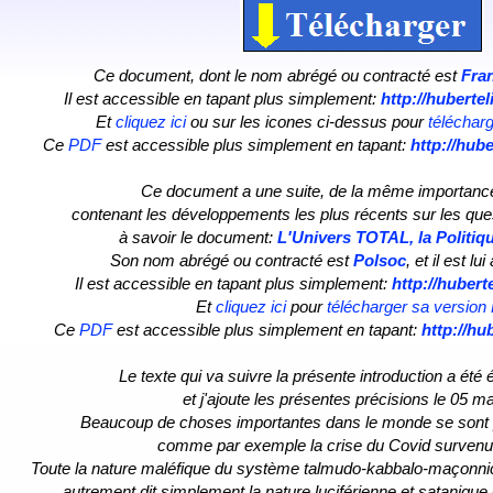
Ce document, dont le nom abrégé ou contracté est
Fra
Il est accessible en tapant plus simplement:
http://huberte
Et
cliquez ici
ou sur les icones ci-dessus pour
téléchar
Ce
PDF
est accessible plus simplement en tapant:
http://hub
Ce document a une suite, de la même importance
contenant les développements les plus récents sur les qu
à savoir le document:
L'Univers TOTAL, la Politiqu
Son nom abrégé ou contracté est
Polsoc
, et il est lu
Il est accessible en tapant plus simplement:
http://hubert
Et
cliquez ici
pour
télécharger sa versio
Ce
PDF
est accessible plus simplement en tapant:
http://hu
Le texte qui va suivre la présente introduction a été 
et j'ajoute les présentes précisions le 05 m
Beaucoup de choses importantes dans le monde se sont
comme par exemple la crise du Covid survenu
Toute la nature maléfique du système talmudo-kabbalo-maçonnico
autrement dit simplement la nature luciférienne et satanique