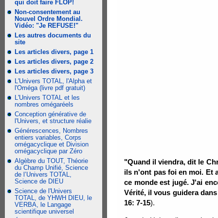
qui doit faire FLOP!
Non-consentement au
Nouvel Ordre Mondial.
Vidéo: "Je REFUSE!"
Les autres documents du
site
Les articles divers, page 1
Les articles divers, page 2
Les articles divers, page 3
L'Univers TOTAL, l'Alpha et
l'Oméga (livre pdf gratuit)
L'Univers TOTAL et les
nombres omégaréels
Conception générative de
l'Univers, et structure réalie
Générescences, Nombres
entiers variables, Corps
omégacyclique et Division
omégacyclique par Zéro
Algèbre du TOUT, Théorie
"Quand il viendra, dit le C
du Champ Unifié, Science
ils n'ont pas foi en moi. Et
de l’Univers TOTAL,
Science de DIEU
ce monde est jugé. J'ai enc
Science de l'Univers
Vérité, il vous guidera dans 
TOTAL, de YHWH DIEU, le
16: 7-15
).
VERBA, le Langage
scientifique universel