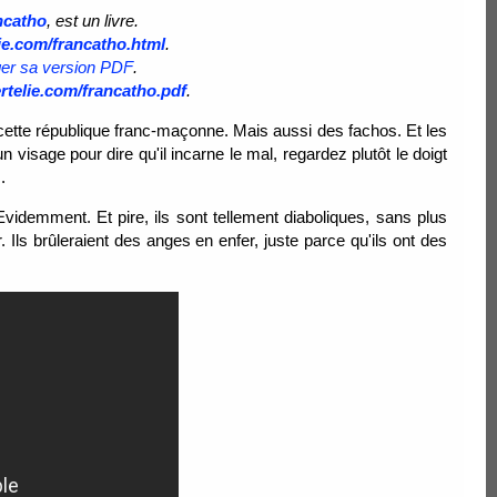
ncatho
, est un livre.
lie.com/francatho.html
.
ger sa version PDF
.
ertelie.com/francatho.pdf
.
 cette république franc-maçonne. Mais aussi des fachos. Et les
isage pour dire qu'il incarne le mal, regardez plutôt le doigt
.
videmment. Et pire, ils sont tellement diaboliques, sans plus
 Ils brûleraient des anges en enfer, juste parce qu'ils ont des