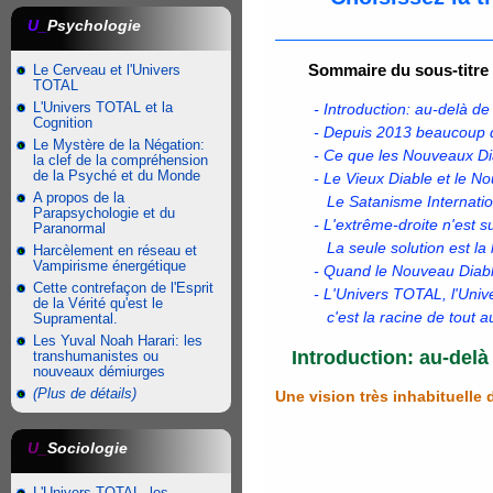
U_
Psychologie
Sommaire du sous-titre
Le Cerveau et l'Univers
TOTAL
L'Univers TOTAL et la
- Introduction: au-delà de
Cognition
- Depuis 2013 beaucoup d
Le Mystère de la Négation:
- Ce que les Nouveaux Di
la clef de la compréhension
de la Psyché et du Monde
- Le Vieux Diable et le N
A propos de la
Le Satanisme Internationa
Parapsychologie et du
- L'extrême-droite n'est 
Paranormal
La seule solution est la l
Harcèlement en réseau et
Vampirisme énergétique
- Quand le Nouveau Diable
Cette contrefaçon de l'Esprit
- L'Univers TOTAL, l'Univ
de la Vérité qu'est le
c'est la racine de tout 
Supramental.
Les Yuval Noah Harari: les
Introduction: au-delà
transhumanistes ou
nouveaux démiurges
(Plus de détails)
Une vision très inhabituelle
U_
Sociologie
L'Univers TOTAL, les