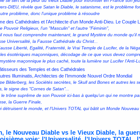
e se sert de la peur du Vieux Diable pour introniser en France son j
vers-DIEU, révèle que Satan le Diable, le satanisme, est le problème f
autre problème, donc l'unique problème à résoudre
me des Cathédrales et l'Architecte d'un Monde Anti-Dieu. Le Couple L
le Pouvoir Religieux, l'un "Masculin" et l'autre "Féminin",
il nous faut comprendre maintenant, le grand Mystère du monde qu'il no
se Universalité, la Fausse Cathédrale du Christ...
 Fausse Liberté, Egalité, Fraternité, le Vrai Temple de Lucifer, de la Né
oles ésotériques maçonniques, décodage de ce que vous devez compre
mystère maçonnique le plus caché, toute la lumière sur Lucifer l'Anti-
tisseurs des Temples et des Cathédrales
tres Illuminatis, Architectes de l'Immonde Nouvel Ordre Mondial
upe Bilderberg, les Sociétés secrètes, le Skull and Bones et autres les 
s, le signe des "Cornes de Satan"...
s le trône suprême de son Pouvoir ici-bas à quelqu'un qui ne montre pas
pse, la Guerre Finale,
i détruisent le monde, et l'Univers TOTAL qui bâtit un Monde Nouveau
n, le Nouveau Diable vs le Vieux Diable, la guer
roisième voie: l'Universalité, l'Univers TOTAL, 