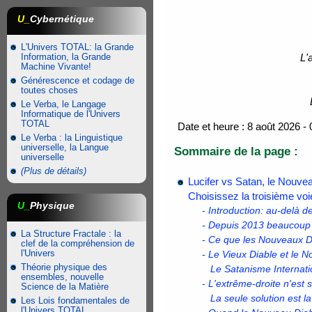
U_
Cybernétique
L'Univers TOTAL: la Grande
Information, la Grande
L'
Machine Vivante!
Générescence et codage de
toutes choses
Le Verba, le Langage
Informatique de l'Univers
TOTAL
Date et heure : 8 août 2026 - 
Le Verba : la Linguistique
universelle, la Langue
Sommaire de la page :
universelle
(Plus de détails)
Lucifer vs Satan, le Nouvea
Choisissez la troisième voi
U_
Physique
- Introduction: au-delà d
- Depuis 2013 beaucoup 
La Structure Fractale : la
- Ce que les Nouveaux Di
clef de la compréhension de
l'Univers
- Le Vieux Diable et le 
Théorie physique des
Le Satanisme Internation
ensembles, nouvelle
- L'extrême-droite n'est
Science de la Matière
La seule solution est la 
Les Lois fondamentales de
l'Univers TOTAL