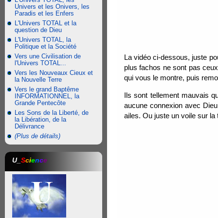
Univers et les Onivers, les
Paradis et les Enfers
L'Univers TOTAL et la
question de Dieu
L'Univers TOTAL, la
Politique et la Société
Vers une Civilisation de
La vidéo ci-dessous, juste po
l'Univers TOTAL...
plus fachos ne sont pas ceux 
Vers les Nouveaux Cieux et
qui vous le montre, puis remon
la Nouvelle Terre
Vers le grand Baptême
Ils sont tellement mauvais qu
INFORMATIONNEL, la
Grande Pentecôte
aucune connexion avec Dieu, l
Les Sons de la Liberté, de
ailes. Ou juste un voile sur la t
la Libération, de la
Délivrance
(Plus de détails)
U_
S
c
i
e
n
c
e