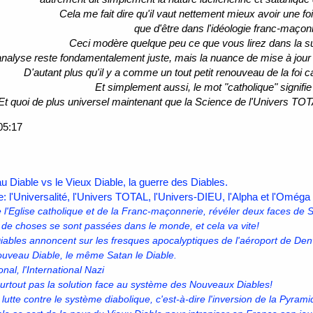
Cela me fait dire qu'il vaut nettement mieux avoir une fo
que d'être dans l'idéologie franc-maçon
Ceci modère quelque peu ce que vous lirez dans la s
analyse reste fondamentalement juste, mais la nuance de mise à jour 
D'autant plus qu'il y a comme un tout petit renouveau de la foi ca
Et simplement aussi, le mot "catholique" signifie 
Et quoi de plus universel maintenant que la Science de l'Univers TOTA
05:17
u Diable vs le Vieux Diable, la guerre des Diables.
e: l'Universalité, l'Univers TOTAL, l'Univers-DIEU, l'Alpha et l'Oméga
e l'Eglise catholique et de la Franc-maçonnerie, révéler deux faces de 
de choses se sont passées dans le monde, et cela va vite!
ables annoncent sur les fresques apocalyptiques de l'aéroport de Den
Nouveau Diable, le même Satan le Diable.
al, l'International Nazi
 surtout pas la solution face au système des Nouveaux Diables!
lutte contre le système diabolique, c'est-à-dire l'inversion de la Pyramid