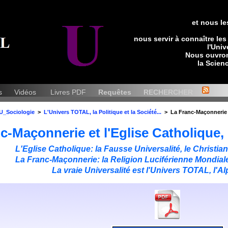
et nous le
nous servir à connaître les 
l'Uni
Nous ouvron
la Scienc
ts
Vidéos
Livres PDF
Requêtes
RECHERCHER
U_Sociologie
>
L'Univers TOTAL, la Politique et la Société...
> La Franc-Maçonnerie et
c-Maçonnerie et l'Eglise Catholique, 
L'Eglise Catholique: la Fausse Universalité, le Christi
La Franc-Maçonnerie: la Religion Luciférienne Mondial
La vraie Universalité est l'Univers TOTAL, l'A