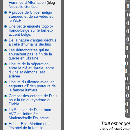
Femmes d’Alternation
(blog
Nouvelle Genèse
A propos de Chloé l'indigo
starseed et de sa vidéo sur
le WEF
Une petite enquête togolo-
franco-belge sur le fameux
accent belge...
De la nature d'anges déchus
à celle d'humains déchus
Les démoncrates qui ne
souhaitent pas la fin de la
guerre en Ukraine
L'heure de la séparation
entre le blé et l'ivraie, entre
divins et démons, est
arrivée
L'heure du divorce avec les
serpents d'Eden porteurs de
la fausse lumière
Combat des enfants de Dieu
pour la fin du système du
Diable
La Science de Dieu, mon
AVC et l'infirmière
Mademoiselle Doliprane
Tout est engen
Hubert Elie, Martine et la
Jézabel de la famille
une réalité qu