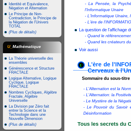
- La Pensée, la Psyché
Identité et Equivalence,
Négation et Alternation
l'Informatique Unaire
Le Principe de Non-
- L'Informatique Unaire, 
Contradiction, le Principe de
- L'ère de l'INFORMATION,
la Négation de l'Univers
TOTAL
La question de l'affichage
(Plus de détails)
- Quand le référencement
- Quand les créateurs du 
U_
Mathématique
Voir aussi
La Théorie universelle des
ensembles
L'ère de l'INFO
Générescence et Structure
Cerveaux à l'U
FRACTALE
Sommaire du sous-titre
Logique Alternative, Logique
Cyclique, Logique
FRACTALE
- L'Alternation est la Nor
Nombres Cycliques, Algèbre
- L'Alternation: la Posit
Fractale, Algèbre
Universelle
- Le Mystère de la Négati
La Division par Zéro fait
- Le Pouvoir du Savoir e
entrer la Science et la
Désinformation
Technologie dans une
Nouvelle Dimension
Tous les secrets du C
(Plus de détails)