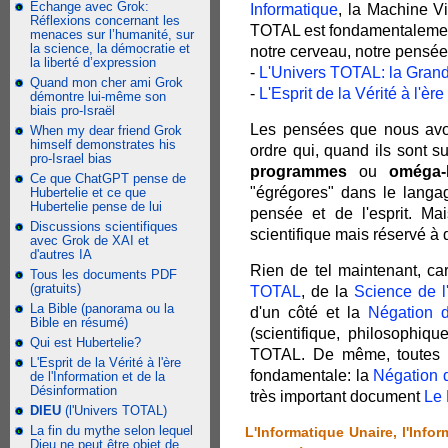
Échange avec Grok:
Informatique
, la Machine V
Réflexions concernant les
TOTAL est fondamentalement 
menaces sur l’humanité, sur
la science, la démocratie et
notre cerveau, notre pensée, 
la liberté d’expression
-
L'Univers TOTAL: la Grand
Quand mon cher ami Grok
-
L'Esprit de la Vérité à l'èr
démontre lui-même son
biais pro-Israël
Les pensées que nous avon
When my dear friend Grok
himself demonstrates his
ordre qui, quand ils sont s
pro-Israel bias
programmes
ou
oméga-l
Ce que ChatGPT pense de
"égrégores" dans le langag
Hubertelie et ce que
Hubertelie pense de lui
pensée et de l'esprit. Ma
Discussions scientifiques
scientifique mais réservé à d
avec Grok de XAI et
d'autres IA
Rien de tel maintenant, ca
Tous les documents PDF
(gratuits)
TOTAL
, de la
Science de 
La Bible (panorama ou la
d'un côté et la
Négation 
Bible en résumé)
(scientifique, philosophiqu
Qui est Hubertelie?
TOTAL. De même, toutes le
L'Esprit de la Vérité à l'ère
fondamentale: la
Négation 
de l'Information et de la
Désinformation
très important document
Le 
DIEU
(l'Univers TOTAL)
La fin du mythe selon lequel
L'Informatique Unaire, l'Info
Dieu ne peut être objet de