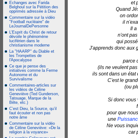
et 
Echanges avec Farida
Belghoul sur la Pétition des
Quand Jésu
opprimés adressée à Dieu
on ordon
Commentaire sur la vidéo
"Football nucléaire" de
il n'ex
LeJournalDePersonne
Il 
L’Esprit du Christ de retour
n'ont pas
dévoile le phénomène
luciférien dans le
qui posséd
christianisme moderne
J'apprends donc aux ge
La "HAARP" du Diable et
les Trompettes de
l'Apocalypse
parce q
Ce que je pense des
(ils ne veulent pa
initiatives comme la Ferme
ils sont dans un état
Autonome et du
Survivalisme
C'est le gran
Commentaires-articles sur
(ou pl
les vidéos de Céline
Geneviève (Ted Gunderson,
Tatouage, Marque de la
Si donc vous 
Bête, etc.)
C’est Dieu, la Source, qu’il
pour que nous
faut écouter et non pas
notre âme
une
Puissance
Commentaire sur la vidéo
Ne vous inquié
de Céline Geneviève: «De la
car 
religion à la voyance»