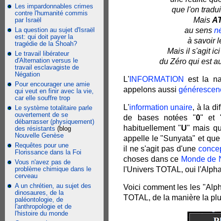
Les impardonnables crimes
que l'on tradu
contre l'humanité commis
Mais
A
par Israël
La question au sujet d'Israël
au sens
né
est: qui doit payer la
à savoir l
tragédie de la Shoah?
Mais il s'agit i
Le travail libérateur
d'Alternation versus le
du Zéro qui est au
travail esclavagiste de
Négation
L'
INFORMATION
est la na
Pour encourager une amie
appelons aussi
générescen
qui veut en finir avec la vie,
car elle souffre trop
L'
information unaire
, à la d
Le système totalitaire parle
ouvertement de se
de bases notées "
0
" et 
débarrasser (physiquement)
habituellement "
U
" mais qu'
des résistants
(blog
Nouvelle Genèse
appelle le "Sunyata" et que 
Requêtes pour une
il ne s'agit pas d'une
concep
Florissance dans la Foi
choses dans ce
Monde de 
Vous n'avez pas de
problème chimique dans le
l'Univers TOTAL, oui l'Alpha
cerveau
A un chrétien, au sujet des
Voici comment les les "Alph
dinosaures, de la
TOTAL, de la manière la plus
paléontologie, de
l'anthropologie et de
l'histoire du monde