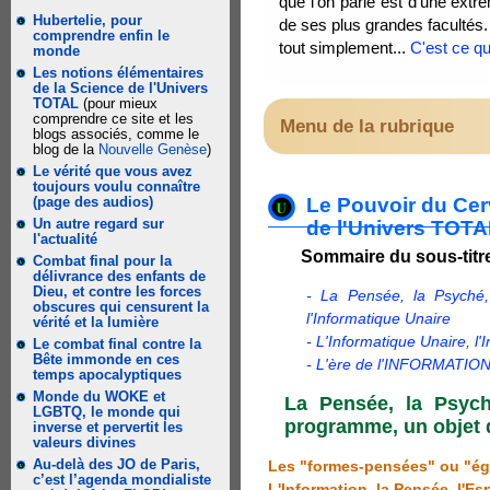
que l'on parle est d'une extr
Hubertelie, pour
de ses plus grandes facultés.
comprendre enfin le
tout simplement...
C'est ce q
monde
Les notions élémentaires
de la Science de l'Univers
TOTAL
(pour mieux
comprendre ce site et les
Menu de la rubrique
blogs associés, comme le
blog de la
Nouvelle Genèse
)
Le vérité que vous avez
toujours voulu connaître
Le Pouvoir du Cerv
(page des audios)
Un autre regard sur
de l'Univers TOT
l'actualité
Sommaire du sous-titr
Combat final pour la
délivrance des enfants de
Dieu, et contre les forces
- La Pensée, la Psyché,
obscures qui censurent la
l'Informatique Unaire
vérité et la lumière
- L'Informatique Unaire, l
Le combat final contre la
Bête immonde en ces
- L'ère de l'INFORMATION, 
temps apocalyptiques
Monde du WOKE et
La Pensée, la Psyché
LGBTQ, le monde qui
programme, un objet d
inverse et pervertit les
valeurs divines
Au-delà des JO de Paris,
Les "formes-pensées" ou "égré
c’est l’agenda mondialiste
L'Information, la Pensée, l'Es