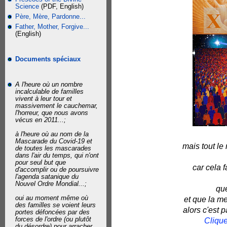
Science
(PDF, English)
Père, Mère, Pardonne...
Father, Mother, Forgive...
(English)
Documents spéciaux
A l'heure où un nombre
incalculable de familles
vivent à leur tour et
massivement le cauchemar,
l'horreur, que nous avons
vécus en 2011...;
à l'heure où au nom de la
Mascarade du Covid-19 et
mais tout l
de toutes les mascarades
dans l'air du temps, qui n'ont
pour seul but que
car cela 
d'accomplir ou de poursuivre
l'agenda satanique du
Nouvel Ordre Mondial...;
qu
oui au moment même où
et que la me
des familles se voient leurs
alors c'est 
portes défoncées par des
forces de l'ordre (ou plutôt
Clique
du désordre) pour arracher