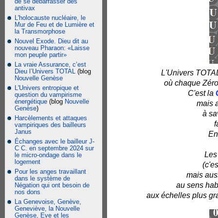
de se débarrasser des
antivax
L'holocauste nucléaire, le
Mur de Feu et de Lumière et
la Transmorphose
Nouvel Exode. Dieu dit au
nouveau Pharaon: «Laisse
mon peuple partir»
La vraie Assurance, c’est
Dieu l’Univers TOTAL
(blog
L'Univers TOTAL 
Nouvelle Genèse
où chaque Zéro 
L'Univers entropique et
C'est la
question du vampirisme
énergétique
(blog
Nouvelle
mais a
Genèse
)
à sav
Harcèlements et attaques
f
vampiriques des bailleurs
Janus
E
Échanges avec le bailleur J-
C C. en septembre 2024 sur
Le
le micro-ondage dans le
logement
(c'e
Pour les anges travaillant
mais auss
dans le système de
au sens habi
Négation qui ont besoin de
nos dons
aux échelles plus g
La Genevoise, Genève,
Geneviève, la Nouvelle
Genèse, Eve et les