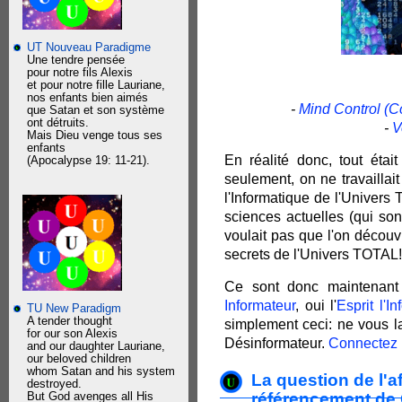
UT Nouveau Paradigme
Une tendre pensée
pour notre fils Alexis
et pour notre fille Lauriane,
nos enfants bien aimés
-
Mind Control (Co
que Satan et son système
ont détruits.
-
V
Mais Dieu venge tous ses
enfants
En réalité donc, tout étai
(Apocalypse 19: 11-21).
seulement, on ne travaillai
l'Informatique de l'Univers
sciences actuelles (qui son
voulait pas que l'on découv
secrets de l'Univers TOTAL!
Ce sont donc maintenant 
Informateur
, oui l'
Esprit l'I
TU New Paradigm
A tender thought
simplement ceci: ne vous la
for our son Alexis
Désinformateur.
Connectez 
and our daughter Lauriane,
our beloved children
whom Satan and his system
La question de l'a
destroyed.
référencement de
But God avenges all His