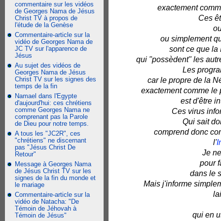
commentaire sur les vidéos
exactement comme 
de Georges Nama de Jésus
Ces êt
Christ TV à propos de
l'étude de la Genèse
ou
Commentaire-article sur la
ou simplement qu
vidéo de Georges Nama de
JC TV sur l'apparence de
sont ce que la 
Jésus
qui "possèdent" les autre
Au sujet des vidéos de
Les progra
Georges Nama de Jésus
Christ TV sur les signes des
car le propre de la Né
temps de la fin
exactement comme le pr
Namael dans l'Egypte
est d'être i
d'aujourd'hui: ces chrétiens
comme Georges Nama ne
Ces virus info
comprenant pas la Parole
Qui sait d
de Dieu pour notre temps.
comprend donc comm
A tous les "JC2R", ces
"chrétiens" ne discernant
l'
I
pas "Jésus Christ De
Je ne
Retour"
pour 
Message à Georges Nama
de Jésus Christ TV sur les
dans le 
signes de la fin du monde et
Mais j'informe simplem
le mariage
la
Commentaire-article sur la
vidéo de Natacha: "De
Témoin de Jéhovah à
qui en u
Témoin de Jésus"