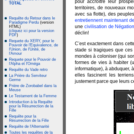
pour accroître leur prospé
TOTAL
territoires, de nouveaux 
avec sa flotte), des peuple
Requête du Retour dans le
entretiennent maintenant de
Paradigme Perdu
(version
une
civilisation de Négati
HTML)
(cliquez ici pour la version
déclin!
PDF
)
Requete du XERY, pour le
C'est exactement dans cette
Pouvoir de l'Equivalence, de
l'Union, de l'Unité, de
stade si tragiques que ces
l'Amour
mondes à coloniser (qui sont
Requete pour le Pouvoir de
formes de vies à habiter 
l'Alpha et l'Oméga
informatique), à abduquer, 
Requête du Vade retro
elles fascinent les terrie
La Prière du Serviteur
Germe
justement parce que leurs 
Prière de Zorobabel dans la
Meuse
Le Testament de la Femme
Introduction à la Requête
pour la Résurrection de la
Fille
Requête pour la
Résurrection de la Fille
Requête de l'Alternarité
Toutes les requêtes de la