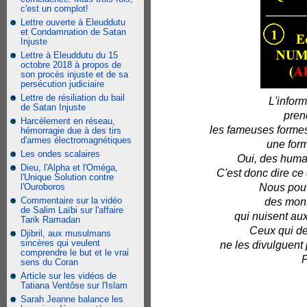
c'est un complot!
Lettre ouverte à Eleuddutu
et Condamnation de Satan
Injuste
Lettre à Eleuddutu du 15
octobre 2018 à propos de
son procès injuste et de sa
persécution judiciaire
Lettre de résiliation du bail
L'inform
de Satan Injuste
pren
Harcèlement en réseau,
les fameuses formes
hémorragie due à des tirs
d'armes électromagnétiques
une for
Les ondes scalaires
Oui, des humai
Dieu, l'Alpha et l'Oméga,
C'est donc dire c
l'Unique Solution contre
l'Ouroboros
Nous pouv
Commentaire sur la vidéo
des mons
de Salim Laïbi sur l'affaire
qui nuisent aux
Tarik Ramadan
Ceux qui dep
Djibril, aux musulmans
sincères qui veulent
ne les divulguent 
comprendre le but et le vrai
P
sens du Coran
Article sur les vidéos de
Tatiana Ventôse sur l'Islam
Sarah Jeanne balance les