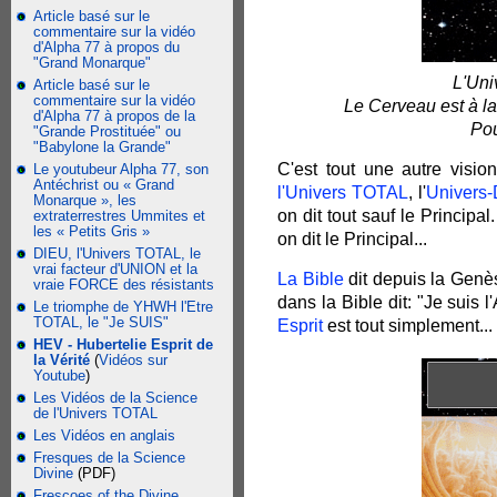
Article basé sur le
commentaire sur la vidéo
d'Alpha 77 à propos du
"Grand Monarque"
L'Uni
Article basé sur le
commentaire sur la vidéo
Le Cerveau est à la
d'Alpha 77 à propos de la
Pou
"Grande Prostituée" ou
"Babylone la Grande"
C'est tout une autre visi
Le youtubeur Alpha 77, son
Antéchrist ou « Grand
l'Univers TOTAL
, l'
Univers
Monarque », les
on dit tout sauf le Principa
extraterrestres Ummites et
les « Petits Gris »
on dit le Principal...
DIEU, l'Univers TOTAL, le
vrai facteur d'UNION et la
La Bible
dit depuis la Genè
vraie FORCE des résistants
dans la Bible dit: "Je suis
Le triomphe de YHWH l'Etre
TOTAL, le "Je SUIS"
Esprit
est tout simplement...
HEV - Hubertelie Esprit de
la Vérité
(
Vidéos sur
Youtube
)
Les Vidéos de la Science
de l'Univers TOTAL
Les Vidéos en anglais
Fresques de la Science
Divine
(PDF)
Frescoes of the Divine