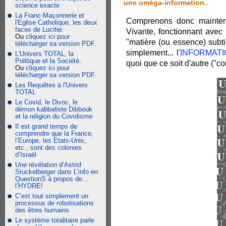
une oméga-information..
science exacte
La Franc-Maçonnerie et
Comprenons donc mainten
l'Eglise Catholique, les deux
faces de Lucifer
.
Vivante, fonctionnant ave
Ou
cliquez ici pour
"matière (ou essence) subti
télécharger sa version PDF.
simplement... l'
INFORMAT
L'Univers TOTAL, la
Politique et la Société
.
quoi que ce soit d'autre ("co
Ou
cliquez ici pour
télécharger sa version PDF.
Les Requêtes à l'Univers
TOTAL
Le Covid, le Divoc, le
démon kabbaliste Dibbouk
et la religion du Covidisme
Il est grand temps de
comprendre que la France,
l’Europe, les Etats-Unis,
etc., sont des colonies
d’Israël
Une révélation d’Astrid
Stuckelberger dans L’info en
QuestionS à propos de...
l’HYDRE!
C’est tout simplement un
processus de robotisations
des êtres humains
Le système totalitaire parle