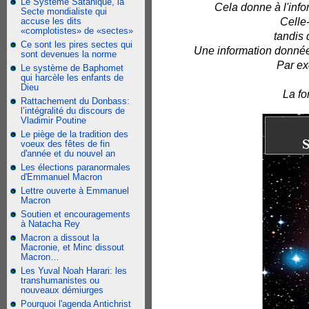
Le Système Satanique, la
Cela donne à l'info
Secte mondialiste qui
accuse les dits
Celle-
«complotistes» de «sectes»
tandis 
Ce sont les pires sectes qui
Une information donnée 
sont devenues la norme
Par ex
Le système de Baphomet
qui harcèle les enfants de
Dieu
La fo
Rattachement du Donbass:
l’intégralité du discours de
Vladimir Poutine
Le piège de la tradition des
voeux des fêtes de fin
d'année et du nouvel an
Les élections paranormales
d'Emmanuel Macron
Lettre ouverte à Emmanuel
Macron
Soutien et encouragements
à Natacha Rey
Macron a dissout la
Macronie, et Minc dissout
Macron…
Les Yuval Noah Harari: les
transhumanistes ou
nouveaux démiurges
Pourquoi l'agenda Antichrist