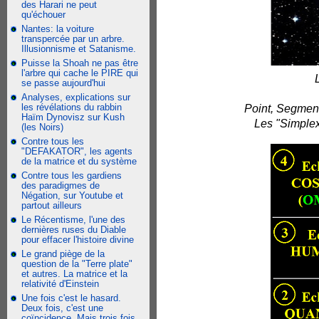
des Harari ne peut
qu'échouer
Nantes: la voiture
transpercée par un arbre.
Illusionnisme et Satanisme.
Puisse la Shoah ne pas être
l'arbre qui cache le PIRE qui
se passe aujourd'hui
Analyses, explications sur
les révélations du rabbin
Point, Segment,
Haïm Dynovisz sur Kush
Les "Simplexe
(les Noirs)
Contre tous les
"DEFAKATOR", les agents
de la matrice et du système
Contre tous les gardiens
des paradigmes de
Négation, sur Youtube et
partout ailleurs
Le Récentisme, l'une des
dernières ruses du Diable
pour effacer l'histoire divine
Le grand piège de la
question de la "Terre plate"
et autres. La matrice et la
relativité d'Einstein
Une fois c'est le hasard.
Deux fois, c'est une
coïncidence. Mais trois fois,