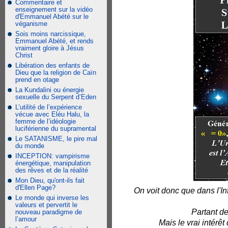
Commentaire et
enseignement sur la vidéo
d'Emmanuel Abété sur le
véganisme
Sois moins narcissique,
Emmanuel Abété, et rends
vraiment gloire à Jésus
Christ
Libération des enfants de
Dieu que la religion de Caïn
prend en otage
La Kundalini ou énergie
sexuelle du Serpent d’Eden
L’utilité de l’expérience
vécue avec Eléu Halu, la
femme de l’idéologie
luciférienne du supramental
Le SATANISME, le pire mal
du monde
INCEPTION: vampirisme
énergétique, manipulation
des rêves et de la réalité
Mon Dieu, qu'ont-ils fait
d'Ellen Page?
On voit donc que dans l'In
Le monde qui inverse les
valeurs et pervertit le
Partant de
nouveau paradigme de
l’amour
Mais le vrai intérêt