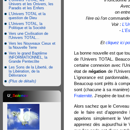
Univers et les Onivers, les
Avec 
Paradis et les Enfers
on entre
L'Univers TOTAL et la
question de Dieu
l'ère où l'on commande 
L'Univers TOTAL, la
Voir :
L'U
Politique et la Société
-
L'Es
Vers une Civilisation de
l'Univers TOTAL...
Et
cliquez ici p
Vers les Nouveaux Cieux et
la Nouvelle Terre
La bonne nouvelle est que tou
Vers le grand Baptême
INFORMATIONNEL, la
de l'Univers TOTAL. Beaucoup
Grande Pentecôte
certaine connexion avec l'Un
Les Sons de la Liberté, de
état de
négation
de l'Univer
la Libération, de la
Délivrance
L'ignorance est pardonnable,
(Plus de détails)
Beaucoup sont prêts à compre
sont (chacune à sa manière)
U_
S
c
i
e
n
c
e
Fraternité
. J'espère de tout m
Alors sachez que le Cerveau 
de le faire est d'apprendr
appelons simplement le Ve
apprenez dès aujourd'hui le