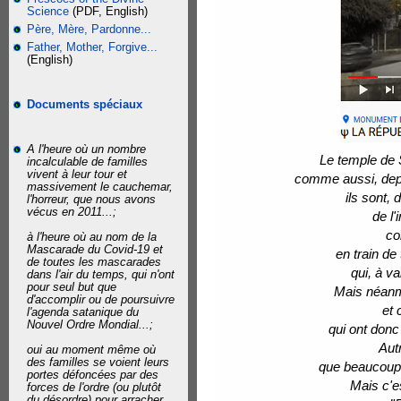
Science
(PDF, English)
Père, Mère, Pardonne...
Father, Mother, Forgive...
(English)
Documents spéciaux
A l'heure où un nombre
Le temple de 
incalculable de familles
vivent à leur tour et
comme aussi, depui
massivement le cauchemar,
ils sont,
l'horreur, que nous avons
vécus en 2011...;
de l'
co
à l'heure où au nom de la
Mascarade du Covid-19 et
en train de
de toutes les mascarades
qui, à va
dans l'air du temps, qui n'ont
pour seul but que
Mais néanmo
d'accomplir ou de poursuivre
et 
l'agenda satanique du
Nouvel Ordre Mondial...;
qui ont donc
Aut
oui au moment même où
des familles se voient leurs
que beaucoup 
portes défoncées par des
Mais c'e
forces de l'ordre (ou plutôt
du désordre) pour arracher