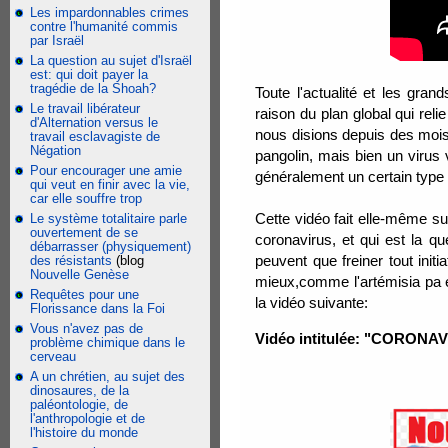
Les impardonnables crimes
contre l'humanité commis
par Israël
La question au sujet d'Israël
est: qui doit payer la
tragédie de la Shoah?
Toute l'actualité et les gr
Le travail libérateur
raison du plan global qui rel
d'Alternation versus le
nous disions depuis des mois 
travail esclavagiste de
Négation
pangolin, mais bien un virus 
Pour encourager une amie
généralement un certain type
qui veut en finir avec la vie,
car elle souffre trop
Cette vidéo fait elle-même suit
Le système totalitaire parle
ouvertement de se
coronavirus, et qui est la 
débarrasser (physiquement)
peuvent que freiner tout init
des résistants
(blog
Nouvelle Genèse
mieux,comme l'artémisia pa e
Requêtes pour une
la vidéo suivante:
Florissance dans la Foi
Vous n'avez pas de
Vidéo intitulée: "CORONAVIR
problème chimique dans le
cerveau
A un chrétien, au sujet des
dinosaures, de la
paléontologie, de
l'anthropologie et de
l'histoire du monde