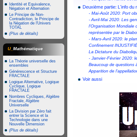
Identité et Equivalence,
Deuxième partie: L'info du 
Négation et Alternation
- Mai-Août 2020: Port ob
Le Principe de Non-
Contradiction, le Principe de
- Avril-Mai 2020: Les ge
la Négation de l'Univers
l'Organisation Mondiale 
TOTAL
représentée par le Diab
(Plus de détails)
- Mars-Avril 2020: le pl
Confinement INJUSTIFIÉ 
U_
Mathématique
La Dictature du Diaboliq
- Janvier-Février 2020: 
La Théorie universelle des
Beaucoup de questions à 
ensembles
Apparition de l'appellat
Générescence et Structure
FRACTALE
Voir aussi
Logique Alternative, Logique
Cyclique, Logique
FRACTALE
Nombres Cycliques, Algèbre
Fractale, Algèbre
Universelle
La Division par Zéro fait
entrer la Science et la
Technologie dans une
Nouvelle Dimension
(Plus de détails)