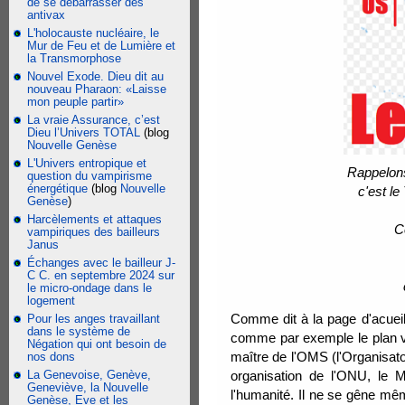
de se débarrasser des
antivax
L'holocauste nucléaire, le
Mur de Feu et de Lumière et
la Transmorphose
Nouvel Exode. Dieu dit au
nouveau Pharaon: «Laisse
mon peuple partir»
La vraie Assurance, c’est
Dieu l’Univers TOTAL
(blog
Nouvelle Genèse
L'Univers entropique et
Rappelons
question du vampirisme
énergétique
(blog
Nouvelle
c'est l
Genèse
)
Harcèlements et attaques
C
vampiriques des bailleurs
Janus
Échanges avec le bailleur J-
C C. en septembre 2024 sur
le micro-ondage dans le
logement
Comme dit à la page d'acueil,
Pour les anges travaillant
dans le système de
comme par exemple le plan va
Négation qui ont besoin de
maître de l'OMS (l'Organisat
nos dons
La Genevoise, Genève,
organisation de l'ONU, le
Geneviève, la Nouvelle
l'humanité. Il ne se gêne mê
Genèse, Eve et les