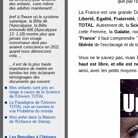
que par l'
des enfants, voire même
des adultes maintenant!...;
La France est une grande D
bref à l'heure où le système
Liberté, Egalité, Fraternité
,
satanique, la Bête de
TOTAL
. Autrement dit, la
Sci
l'Apocalypse, la Bête
immonde 666 (Apocalypse
cette Femme, la
Galatie
, n
13: 1-18) montre plus que
"
France
" il faut comprendre "
jamais son visage
monstrueux dont peu
libérée
de l'esclavage et de 
avaient conscience en 2011
quand nous dénoncions
cela...;
Vous ne le saviez pas, mais Pa
haut est libre, et elle est 
...il est de la plus haute
importance de mettre en
ainsi, avec les petits moyens 
lumière les très éclairants
témoignages des
documents qui suivent:
Mes enfants sont pris en
otage à cause de la Science
de l'Univers TOTAL
Le Paradigme de l'Univers
TOTAL met en lumière le
vrai Problème du monde
Mon enfer dans la Maison
de l'Enfance de Stenay
Les Requêtes à l'Univers