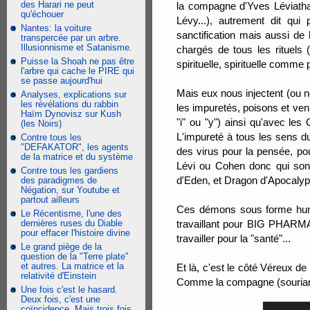
des Harari ne peut
la compagne d'Yves Léviathan
qu'échouer
Lévy...), autrement dit qui
Nantes: la voiture
sanctification mais aussi de 
transpercée par un arbre.
Illusionnisme et Satanisme.
chargés de tous les rituels (
Puisse la Shoah ne pas être
spirituelle, spirituelle comme
l'arbre qui cache le PIRE qui
se passe aujourd'hui
Mais eux nous injectent (ou n
Analyses, explications sur
les révélations du rabbin
les impuretés, poisons et ve
Haïm Dynovisz sur Kush
"i" ou "y") ainsi qu'avec le
(les Noirs)
L'impureté à tous les sens d
Contre tous les
"DEFAKATOR", les agents
des virus pour la pensée, pou
de la matrice et du système
Lévi ou Cohen donc qui sont 
Contre tous les gardiens
d'Eden, et Dragon d'Apocalyps
des paradigmes de
Négation, sur Youtube et
partout ailleurs
Ces démons sous forme humai
Le Récentisme, l'une des
dernières ruses du Diable
travaillant pour BIG PHARMA,
pour effacer l'histoire divine
travailler pour la "santé"...
Le grand piège de la
question de la "Terre plate"
et autres. La matrice et la
Et là, c'est le côté Véreux de
relativité d'Einstein
Comme la compagne (souriante
Une fois c'est le hasard.
Deux fois, c'est une
coïncidence. Mais trois fois,