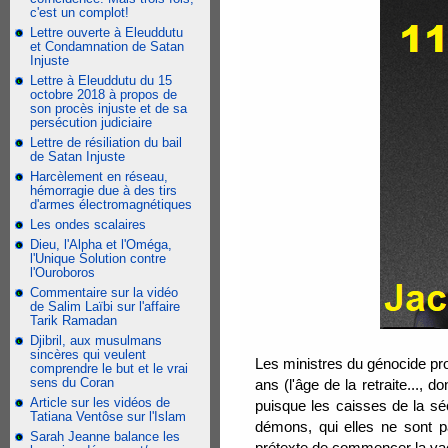
c'est un complot!
Lettre ouverte à Eleuddutu
et Condamnation de Satan
Injuste
Lettre à Eleuddutu du 15
octobre 2018 à propos de
son procès injuste et de sa
persécution judiciaire
Lettre de résiliation du bail
de Satan Injuste
Harcèlement en réseau,
hémorragie due à des tirs
d'armes électromagnétiques
Les ondes scalaires
Dieu, l'Alpha et l'Oméga,
l'Unique Solution contre
l'Ouroboros
Commentaire sur la vidéo
de Salim Laïbi sur l'affaire
Tarik Ramadan
Djibril, aux musulmans
sincères qui veulent
Les ministres du génocide pr
comprendre le but et le vrai
sens du Coran
ans (l'âge de la retraite..., 
Article sur les vidéos de
puisque les caisses de la sé
Tatiana Ventôse sur l'Islam
démons, qui elles ne sont pa
Sarah Jeanne balance les
prétexte de commencer la vac