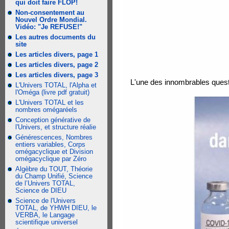
qui doit faire FLOP!
Non-consentement au
Nouvel Ordre Mondial.
Vidéo: "Je REFUSE!"
Les autres documents du
site
Les articles divers, page 1
Les articles divers, page 2
Les articles divers, page 3
L'une des innombrables questi
L'Univers TOTAL, l'Alpha et
l'Oméga (livre pdf gratuit)
L'Univers TOTAL et les
nombres omégaréels
Conception générative de
l'Univers, et structure réalie
Générescences, Nombres
entiers variables, Corps
omégacyclique et Division
omégacyclique par Zéro
Algèbre du TOUT, Théorie
du Champ Unifié, Science
de l’Univers TOTAL,
Science de DIEU
Science de l'Univers
TOTAL, de YHWH DIEU, le
VERBA, le Langage
scientifique universel