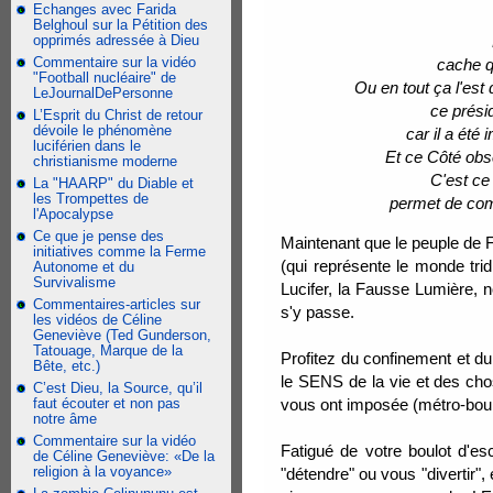
Echanges avec Farida
Belghoul sur la Pétition des
opprimés adressée à Dieu
Commentaire sur la vidéo
cache q
"Football nucléaire" de
Ou en tout ça l'est
LeJournalDePersonne
ce présid
L’Esprit du Christ de retour
dévoile le phénomène
car il a été
luciférien dans le
Et ce Côté obs
christianisme moderne
C'est ce 
La "HAARP" du Diable et
les Trompettes de
permet de com
l'Apocalypse
Ce que je pense des
Maintenant que le peuple de 
initiatives comme la Ferme
(qui représente le monde trid
Autonome et du
Survivalisme
Lucifer, la Fausse Lumière, 
Commentaires-articles sur
s'y passe.
les vidéos de Céline
Geneviève (Ted Gunderson,
Tatouage, Marque de la
Profitez du confinement et 
Bête, etc.)
le SENS de la vie et des cho
C’est Dieu, la Source, qu’il
faut écouter et non pas
vous ont imposée (métro-bou
notre âme
Commentaire sur la vidéo
Fatigué de votre boulot d'e
de Céline Geneviève: «De la
religion à la voyance»
"détendre" ou vous "divertir"