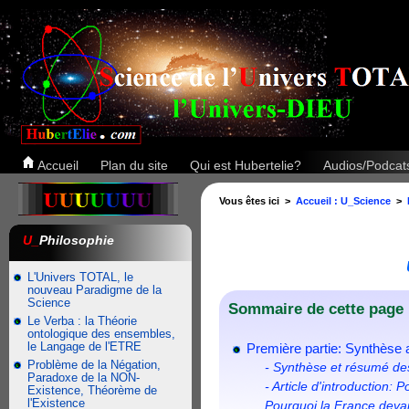
Accueil
Plan du site
Qui est Hubertelie?
Audios/Podca
Vous êtes ici >
Accueil : U_Science
>
U_
Philosophie
L'Univers TOTAL, le
nouveau Paradigme de la
Science
Sommaire de cette page 
Le Verba : la Théorie
ontologique des ensembles,
le Langage de l'ETRE
Première partie: Synthèse a
Problème de la Négation,
- Synthèse et résumé d
Paradoxe de la NON-
- Article d'introduction: 
Existence, Théorème de
l'Existence
Pourquoi la France devai