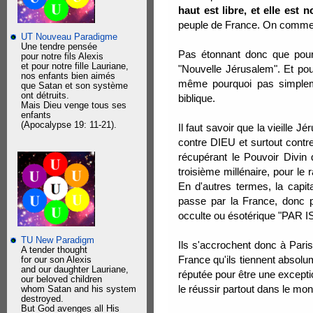
haut est libre, et elle est 
peuple de France. On commenc
UT Nouveau Paradigme
Une tendre pensée
Pas étonnant donc que pour l
pour notre fils Alexis
et pour notre fille Lauriane,
"Nouvelle Jérusalem". Et pou
nos enfants bien aimés
même pourquoi pas simpleme
que Satan et son système
ont détruits.
biblique.
Mais Dieu venge tous ses
enfants
(Apocalypse 19: 11-21).
Il faut savoir que la vieille
contre DIEU et surtout contre
récupérant le Pouvoir Divin q
troisième millénaire, pour le
En d'autres termes, la capi
passe par la France, donc pa
occulte ou ésotérique "PAR I
TU New Paradigm
Ils s'accrochent donc à Paris
A tender thought
France qu'ils tiennent absol
for our son Alexis
and our daughter Lauriane,
réputée pour être une exceptio
our beloved children
le réussir partout dans le mo
whom Satan and his system
destroyed.
But God avenges all His