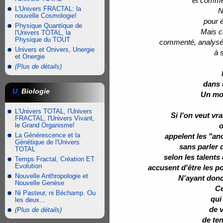
et comme 
L'Univers FRACTAL: la
N
nouvelle Cosmologie!
pour é
Physique Quantique de
Mais ce
l'Univers TOTAL, la
Physique du TOUT
commenté, analysé, 
Univers et Onivers, Unergie
à 
et Onergie
(Plus de détails)
dans 
U_
Biologie
Un mon
L'Univers TOTAL, l'Univers
Si l'on veut vr
FRACTAL, l'Univers Vivant,
le Grand Organisme!
o
La Générescence et la
appelent les "ano
Génétique de l'Univers
sans parler 
TOTAL
selon les talents
Temps Fractal, Création ET
Evolution
accusent d'être les p
Nouvelle Anthropologie et
N'ayant donc
Nouvelle Genèse
Ce
Ni Pasteur, ni Béchamp. Ou
qui
les deux...
de 
(Plus de détails)
de ten