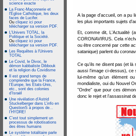
science exacte
La Franc-Maçonnerie et
l'Eglise Catholique, les deux
A la page d'accueil, on a pu 
faces de Lucifer
.
les plus importants sujets d'
Ou
cliquez ici pour
télécharger sa version PDF.
Et, comme dit, L'Actualité 
L'Univers TOTAL, la
Politique et la Société
.
CORONAVIRUS. Cela n'échappe 
Ou
cliquez ici pour
ou être concerné par cette 
télécharger sa version PDF.
Les Requêtes à l'Univers
satanique) parlent du corona
TOTAL
Le Covid, le Divoc, le
Ce qu'ils ne disent pas (et là 
démon kabbaliste Dibbouk
et la religion du Covidisme
aussi l'image ci-dessus), ce
Il est grand temps de
lui-même qu'un élément ou 
comprendre que la France,
mondialiste, oui du Nouvel O
l’Europe, les Etats-Unis,
etc., sont des colonies
"Ordre" que pour ces démon
d’Israël
donc le rejet et l'assassinat 
Une révélation d’Astrid
Stuckelberger dans L’info en
QuestionS à propos de...
l’HYDRE!
C’est tout simplement un
processus de robotisations
des êtres humains
Le système totalitaire parle