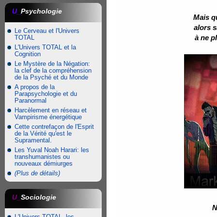
U_
Psychologie
Mais q
alors 
Le Cerveau et l'Univers
à ne p
TOTAL
L'Univers TOTAL et la
Cognition
Le Mystère de la Négation:
la clef de la compréhension
de la Psyché et du Monde
A propos de la
Parapsychologie et du
Paranormal
Harcèlement en réseau et
Vampirisme énergétique
Cette contrefaçon de l'Esprit
de la Vérité qu'est le
Supramental.
Les Yuval Noah Harari: les
transhumanistes ou
nouveaux démiurges
(Plus de détails)
U_
Sociologie
N
L'Univers TOTAL, les