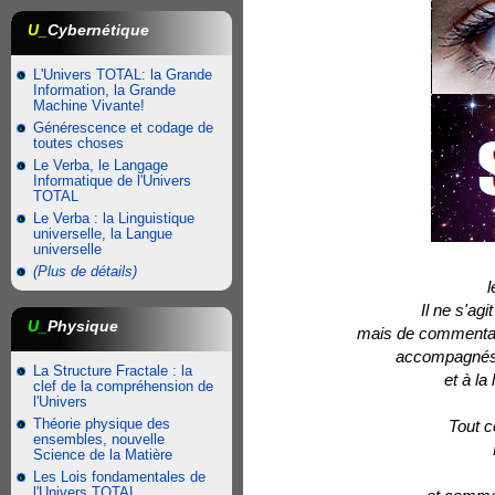
U_
Cybernétique
L'Univers TOTAL: la Grande
Information, la Grande
Machine Vivante!
Générescence et codage de
toutes choses
Le Verba, le Langage
Informatique de l'Univers
TOTAL
Le Verba : la Linguistique
universelle, la Langue
universelle
(Plus de détails)
l
Il ne s'ag
U_
Physique
mais de commentair
accompagnés d
La Structure Fractale : la
et à l
clef de la compréhension de
l'Univers
Théorie physique des
Tout c
ensembles, nouvelle
Science de la Matière
Les Lois fondamentales de
l'Univers TOTAL