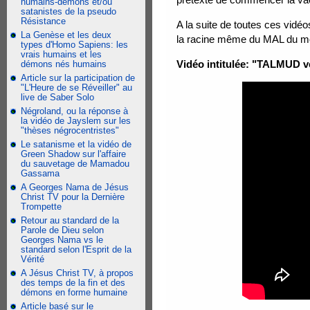
humains-démons et/ou
satanistes de la pseudo
Résistance
A la suite de toutes ces vidéo
La Genèse et les deux
la racine même du MAL du m
types d'Homo Sapiens: les
vrais humains et les
Vidéo intitulée: "TALMUD
démons nés humains
Article sur la participation de
"L'Heure de se Réveiller" au
live de Saber Solo
Négroland, ou la réponse à
la vidéo de Jayslem sur les
"thèses négrocentristes"
Le satanisme et la vidéo de
Green Shadow sur l'affaire
du sauvetage de Mamadou
Gassama
A Georges Nama de Jésus
Christ TV pour la Dernière
Trompette
Retour au standard de la
Parole de Dieu selon
Georges Nama vs le
standard selon l'Esprit de la
Vérité
A Jésus Christ TV, à propos
des temps de la fin et des
démons en forme humaine
Article basé sur le