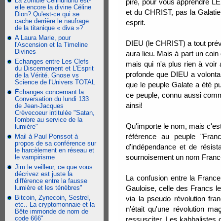
La zombie Celinununu est-
pire, pour vous apprendre LE
elle encore la divine Céline
et du CHRIST, pas la Galatie 
Dion? Qu'est-ce qui se
cache derrière le naufrage
esprit.
de la titanique « diva »?
A Laura Marie, pour
DIEU (le CHRIST) a tout prév
l'Ascension et la Timeline
Divines
aura lieu. Mais à part un coi
Echanges entre Les Clefs
mais qui n'a plus rien à voir
du Discernement et L'Esprit
profonde que DIEU a volontai
de la Vérité. Gnose vs
Science de l'Univers TOTAL
que le peuple Galate a été p
Échanges concernant la
ce peuple, connu aussi comme
Conversation du lundi 133
ainsi!
de Jean-Jacques
Crèvecoeur intitulée "Satan,
l'ombre au service de la
Qu'importe le nom, mais c'est 
lumière"
référence au peuple "Franc
Mail à Paul Ponssot à
propos de sa conférence sur
d'indépendance et de résista
le harcèlement en réseau et
sournoisement un nom Franc-
le vampirisme
Jim le veilleur, ce que vous
décrivez est juste la
La confusion entre la France 
différence entre la fausse
lumière et les ténèbres"
Gauloise, celle des Francs le
Bitcoin, Zynecoin, Sestrel,
via la pseudo révolution fr
etc.. La cryptomonnaie et la
n'était qu'une révolution ma
Bête immonde de nom de
code 666"
ressusciter. Les kabbalistes 