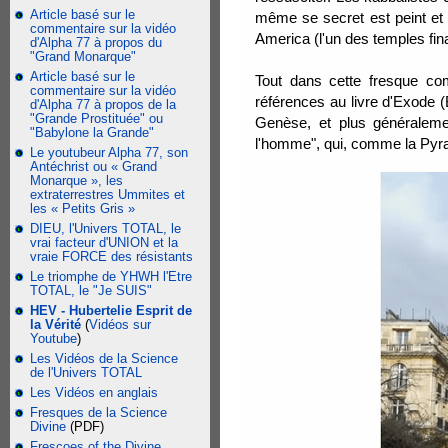
Article basé sur le
même se secret est peint et
commentaire sur la vidéo
America (l'un des temples fi
d'Alpha 77 à propos du
"Grand Monarque"
Article basé sur le
Tout dans cette fresque co
commentaire sur la vidéo
références au livre d'Exode 
d'Alpha 77 à propos de la
"Grande Prostituée" ou
Genèse, et plus généraleme
"Babylone la Grande"
l'homme", qui, comme la Pyra
Le youtubeur Alpha 77, son
Antéchrist ou « Grand
Monarque », les
extraterrestres Ummites et
les « Petits Gris »
DIEU, l'Univers TOTAL, le
vrai facteur d'UNION et la
vraie FORCE des résistants
Le triomphe de YHWH l'Etre
TOTAL, le "Je SUIS"
HEV - Hubertelie Esprit de
la Vérité
(
Vidéos sur
Youtube
)
Les Vidéos de la Science
de l'Univers TOTAL
Les Vidéos en anglais
Fresques de la Science
Divine
(PDF)
Frescoes of the Divine