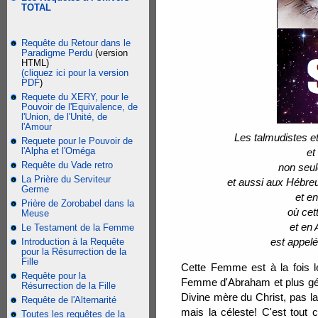
TOTAL
Requête du Retour dans le
Paradigme Perdu
(version
HTML)
(cliquez ici pour la version
PDF
)
Requete du XERY, pour le
Pouvoir de l'Equivalence, de
l'Union, de l'Unité, de
l'Amour
Les talmudistes e
Requete pour le Pouvoir de
l'Alpha et l'Oméga
et
Requête du Vade retro
non seul
La Prière du Serviteur
et aussi aux Hébreu
Germe
et e
Prière de Zorobabel dans la
où cet
Meuse
et en 
Le Testament de la Femme
est appel
Introduction à la Requête
pour la Résurrection de la
Fille
Cette Femme est à la fois 
Requête pour la
Femme d'Abraham et plus géné
Résurrection de la Fille
Divine mère du Christ, pas la
Requête de l'Alternarité
mais la céleste! C'est tout
Toutes les requêtes de la