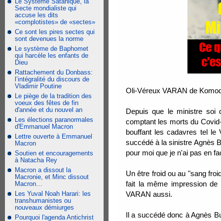
Le Système Satanique, la
Secte mondialiste qui
accuse les dits
«complotistes» de «sectes»
Ce sont les pires sectes qui
sont devenues la norme
Le système de Baphomet
qui harcèle les enfants de
Dieu
Rattachement du Donbass:
l’intégralité du discours de
Vladimir Poutine
Oli-Véreux VARAN de Komodo..
Le piège de la tradition des
voeux des fêtes de fin
d'année et du nouvel an
Depuis que le ministre soi 
Les élections paranormales
comptant les morts du Covid-1
d'Emmanuel Macron
bouffant les cadavres tel le
Lettre ouverte à Emmanuel
succédé à la sinistre Agnès B
Macron
pour moi que je n'ai pas en 
Soutien et encouragements
à Natacha Rey
Macron a dissout la
Un être froid ou au "sang fro
Macronie, et Minc dissout
fait la même impression de
Macron…
Les Yuval Noah Harari: les
VARAN aussi.
transhumanistes ou
nouveaux démiurges
Il a succédé donc à Agnès Bu
Pourquoi l'agenda Antichrist