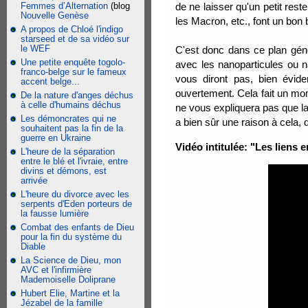
Femmes d’Alternation
(blog
de ne laisser qu'un petit rest
Nouvelle Genèse
les Macron, etc., font un bon 
A propos de Chloé l'indigo
starseed et de sa vidéo sur
le WEF
C'est donc dans ce plan gén
Une petite enquête togolo-
avec les nanoparticules ou 
franco-belge sur le fameux
vous diront pas, bien évi
accent belge...
ouvertement. Cela fait un mom
De la nature d'anges déchus
à celle d'humains déchus
ne vous expliquera pas que la 
Les démoncrates qui ne
a bien sûr une raison à cela, 
souhaitent pas la fin de la
guerre en Ukraine
Vidéo intitulée: "Les liens 
L'heure de la séparation
entre le blé et l'ivraie, entre
divins et démons, est
arrivée
L'heure du divorce avec les
serpents d'Eden porteurs de
la fausse lumière
Combat des enfants de Dieu
pour la fin du système du
Diable
La Science de Dieu, mon
AVC et l'infirmière
Mademoiselle Doliprane
Hubert Elie, Martine et la
Jézabel de la famille