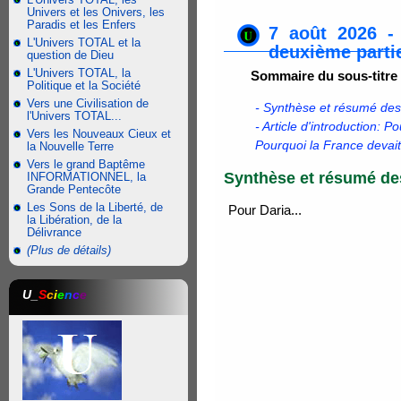
Univers et les Onivers, les
Paradis et les Enfers
7 août 2026 - 
L'Univers TOTAL et la
deuxième parti
question de Dieu
L'Univers TOTAL, la
Sommaire du sous-titre
Politique et la Société
Vers une Civilisation de
- Synthèse et résumé d
l'Univers TOTAL...
- Article d'introduction: P
Vers les Nouveaux Cieux et
Pourquoi la France devait
la Nouvelle Terre
Vers le grand Baptême
Synthèse et résumé d
INFORMATIONNEL, la
Grande Pentecôte
Les Sons de la Liberté, de
Pour Daria...
la Libération, de la
Délivrance
(Plus de détails)
U_
S
c
i
e
n
c
e