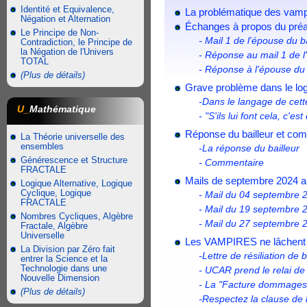
Identité et Equivalence,
La problématique des vampir
Négation et Alternation
Échanges à propos du préa
Le Principe de Non-
- Mail 1 de l'épouse du b
Contradiction, le Principe de
la Négation de l'Univers
- Réponse au mail 1 de l
TOTAL
- Réponse à l'épouse du 
(Plus de détails)
Grave problème dans le log
-Dans le langage de cette
U_
Mathématique
- "S'ils lui font cela, c'es
Réponse du bailleur et co
La Théorie universelle des
ensembles
-La réponse du bailleur
Générescence et Structure
- Commentaire
FRACTALE
Mails de septembre 2024 au
Logique Alternative, Logique
Cyclique, Logique
- Mail du 04 septembre 2
FRACTALE
- Mail du 19 septembre 2
Nombres Cycliques, Algèbre
- Mail du 27 septembre 2
Fractale, Algèbre
Universelle
Les VAMPIRES ne lâchent p
La Division par Zéro fait
-Lettre de résiliation de
entrer la Science et la
Technologie dans une
- UCAR prend le relai d
Nouvelle Dimension
- La "Facture dommages"
(Plus de détails)
-Respectez la clause de 