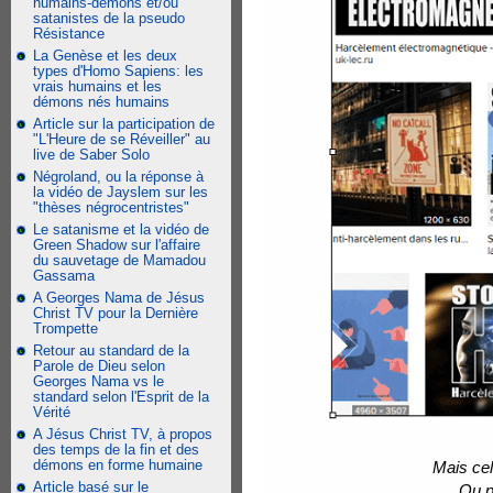
humains-démons et/ou
satanistes de la pseudo
Résistance
La Genèse et les deux
types d'Homo Sapiens: les
vrais humains et les
démons nés humains
Article sur la participation de
"L'Heure de se Réveiller" au
live de Saber Solo
Négroland, ou la réponse à
la vidéo de Jayslem sur les
"thèses négrocentristes"
Le satanisme et la vidéo de
Green Shadow sur l'affaire
du sauvetage de Mamadou
Gassama
A Georges Nama de Jésus
Christ TV pour la Dernière
Trompette
Retour au standard de la
Parole de Dieu selon
Georges Nama vs le
standard selon l'Esprit de la
Vérité
A Jésus Christ TV, à propos
des temps de la fin et des
démons en forme humaine
Mais cel
Article basé sur le
Ou p