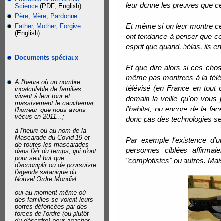
leur donne les preuves que ce
Science
(PDF, English)
Père, Mère, Pardonne...
Et même si on leur montre ces
Father, Mother, Forgive...
(English)
ont tendance à penser que ce 
esprit que quand, hélas, ils 
Documents spéciaux
Et que dire alors si ces cho
même pas montrées à la télév
A l'heure où un nombre
télévisé (en France en tout
incalculable de familles
vivent à leur tour et
demain la veille qu'on vous 
massivement le cauchemar,
l'habitat, ou encore de la f
l'horreur, que nous avons
vécus en 2011...;
donc pas des technologies se
à l'heure où au nom de la
Mascarade du Covid-19 et
Par exemple l'existence d'
de toutes les mascarades
personnes ciblées affirmaie
dans l'air du temps, qui n'ont
pour seul but que
"complotistes" ou autres. Ma
d'accomplir ou de poursuivre
l'agenda satanique du
Nouvel Ordre Mondial...;
oui au moment même où
des familles se voient leurs
portes défoncées par des
forces de l'ordre (ou plutôt
du désordre) pour arracher