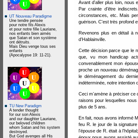
Avant d'aller plus loin, nous
Par crainte d'être indiscre
circonstances, etc. Mais per
UT Nouveau Paradigme
Une tendre pensée
guérison. C'est très profond et
pour notre fils Alexis
et pour notre fille Lauriane,
Revenons plus en détail à no
nos enfants bien aimés
que Satan et son système
d'Hablainville.
ont détruits.
Mais Dieu venge tous ses
Cette décision parce que le 
enfants
(Apocalypse 19: 11-21).
que, vu mon handicap act
convenablement mon épouse 
proche un nouveau déménagem
le déménagement du dernier 
indéterminée, notre intention 
Ceci m'amène à préciser ce qu
raisons pour lesquelles nous
TU New Paradigm
plus de 5 ans.
A tender thought
for our son Alexis
En fait, nous avons informé Mr
and our daughter Lauriane,
our beloved children
feu R. le jour de la signatur
whom Satan and his system
l'épouse de R. était à l'hôpit
destroyed.
But God avenges all His
époux nous avons assisté aux