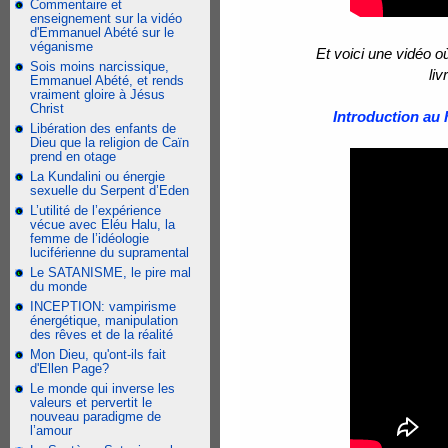
Commentaire et
enseignement sur la vidéo
d'Emmanuel Abété sur le
véganisme
Et voici une vidéo 
Sois moins narcissique,
liv
Emmanuel Abété, et rends
vraiment gloire à Jésus
Christ
Introduction au 
Libération des enfants de
Dieu que la religion de Caïn
prend en otage
La Kundalini ou énergie
sexuelle du Serpent d’Eden
L’utilité de l’expérience
vécue avec Eléu Halu, la
femme de l’idéologie
luciférienne du supramental
Le SATANISME, le pire mal
du monde
INCEPTION: vampirisme
énergétique, manipulation
des rêves et de la réalité
Mon Dieu, qu'ont-ils fait
d'Ellen Page?
Le monde qui inverse les
valeurs et pervertit le
nouveau paradigme de
l’amour