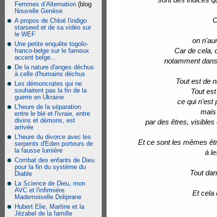
Femmes d’Alternation
(blog
Nouvelle Genèse
O
A propos de Chloé l'indigo
starseed et de sa vidéo sur
le WEF
on n'au
Une petite enquête togolo-
Car de cela, 
franco-belge sur le fameux
accent belge...
notamment dans 
De la nature d'anges déchus
à celle d'humains déchus
Tout est de 
Les démoncrates qui ne
souhaitent pas la fin de la
Tout est
guerre en Ukraine
ce qui n'est 
L'heure de la séparation
mais 
entre le blé et l'ivraie, entre
divins et démons, est
par des êtres, visible
arrivée
L'heure du divorce avec les
Et ce sont les mêmes être
serpents d'Eden porteurs de
la fausse lumière
à l
Combat des enfants de Dieu
pour la fin du système du
Tout dans
Diable
La Science de Dieu, mon
AVC et l'infirmière
Et cela
Mademoiselle Doliprane
Hubert Elie, Martine et la
Jézabel de la famille