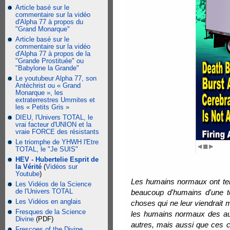
Article basé sur le
commentaire sur la vidéo
d'Alpha 77 à propos du
"Grand Monarque"
Article basé sur le
commentaire sur la vidéo
d'Alpha 77 à propos de la
"Grande Prostituée" ou
"Babylone la Grande"
Le youtubeur Alpha 77, son
Antéchrist ou « Grand
Monarque », les
extraterrestres Ummites et
les « Petits Gris »
DIEU, l'Univers TOTAL, le
vrai facteur d'UNION et la
vraie FORCE des résistants
Le triomphe de YHWH l'Etre
TOTAL, le "Je SUIS"
HEV - Hubertelie Esprit de
la Vérité
(
Vidéos sur
Youtube
)
Les humains normaux ont tend
Les Vidéos de la Science
de l'Univers TOTAL
beaucoup d'humains d'une t
Les Vidéos en anglais
choses qui ne leur viendrait m
Fresques de la Science
les humains normaux des aut
Divine
(PDF)
autres, mais aussi que ces 
Frescoes of the Divine