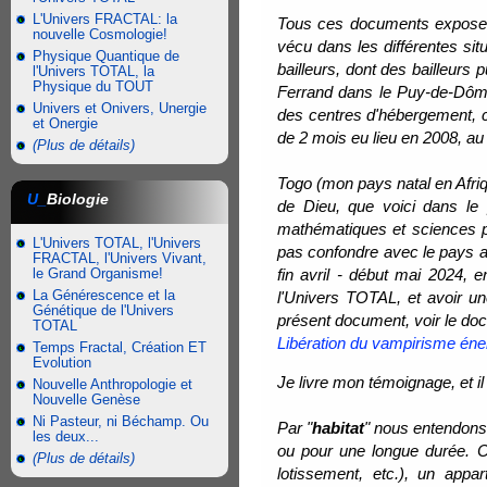
L'Univers FRACTAL: la
Tous ces documents exposen
nouvelle Cosmologie!
vécu dans les différentes si
Physique Quantique de
bailleurs, dont des bailleurs
l'Univers TOTAL, la
Physique du TOUT
Ferrand dans le Puy-de-Dôme, 
Univers et Onivers, Unergie
des centres d'hébergement, 
et Onergie
de 2 mois eu lieu en 2008, a
(Plus de détails)
Togo (mon pays natal en Afriq
U_
Biologie
de Dieu, que voici dans le 
mathématiques et sciences ph
L'Univers TOTAL, l'Univers
pas confondre avec le pays a
FRACTAL, l'Univers Vivant,
le Grand Organisme!
fin avril - début mai 2024, 
La Générescence et la
l'Univers TOTAL, et avoir un
Génétique de l'Univers
présent document, voir le docum
TOTAL
Libération du vampirisme éne
Temps Fractal, Création ET
Evolution
Je livre mon témoignage, et il
Nouvelle Anthropologie et
Nouvelle Genèse
Ni Pasteur, ni Béchamp. Ou
Par "
habitat
" nous entendons 
les deux...
ou pour une longue durée. 
(Plus de détails)
lotissement, etc.), un appa