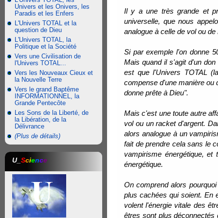
Univers et les Onivers, les
Il y a une très grande et pro
Paradis et les Enfers
universelle, que nous appelo
L'Univers TOTAL et la
question de Dieu
analogue à celle de vol ou de r
L'Univers TOTAL, la
Politique et la Société
Si par exemple l'on donne 50
Vers une Civilisation de
Mais quand il s'agit d'un don 
l'Univers TOTAL...
est que l'Univers TOTAL (l
Vers les Nouveaux Cieux et
la Nouvelle Terre
compense d'une manière ou d'un
Vers le grand Baptême
donne prête à Dieu".
INFORMATIONNEL, la
Grande Pentecôte
Les Sons de la Liberté, de
Mais c'est une toute autre af
la Libération, de la
vol ou un racket d'argent. D
Délivrance
alors analogue à un vampirism
(Plus de détails)
fait de prendre cela sans le 
vampirisme énergétique, et t
U_
S
c
i
e
n
c
e
énergétique.
On comprend alors pourquoi l
plus cachées qui soient. En e
volent l'énergie vitale des êt
êtres sont plus déconnectés d