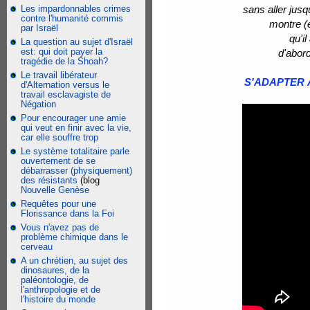
Les impardonnables crimes
sans aller jusq
contre l'humanité commis
montre (e
par Israël
qu'i
La question au sujet d'Israël
est: qui doit payer la
d'abord
tragédie de la Shoah?
Le travail libérateur
S'ADAPTER À 
d'Alternation versus le
travail esclavagiste de
Négation
Pour encourager une amie
qui veut en finir avec la vie,
car elle souffre trop
Le système totalitaire parle
ouvertement de se
débarrasser (physiquement)
des résistants
(blog
Nouvelle Genèse
Requêtes pour une
Florissance dans la Foi
Vous n'avez pas de
problème chimique dans le
cerveau
A un chrétien, au sujet des
dinosaures, de la
paléontologie, de
l'anthropologie et de
l'histoire du monde