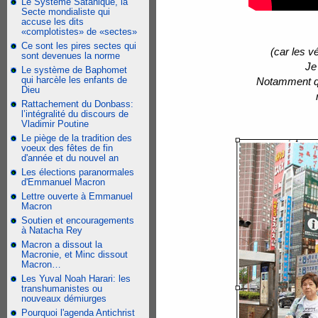
Le Système Satanique, la
Secte mondialiste qui
accuse les dits
«complotistes» de «sectes»
Ce sont les pires sectes qui
(car les v
sont devenues la norme
Je
Le système de Baphomet
qui harcèle les enfants de
Notamment que
Dieu
Rattachement du Donbass:
l’intégralité du discours de
Vladimir Poutine
Le piège de la tradition des
voeux des fêtes de fin
d'année et du nouvel an
Les élections paranormales
d'Emmanuel Macron
Lettre ouverte à Emmanuel
Macron
Soutien et encouragements
à Natacha Rey
Macron a dissout la
Macronie, et Minc dissout
Macron…
Les Yuval Noah Harari: les
transhumanistes ou
nouveaux démiurges
Pourquoi l'agenda Antichrist