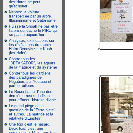
des Harari ne peut
qu'échouer
Nantes: la voiture
transpercée par un arbre.
Illusionnisme et Satanisme.
Puisse la Shoah ne pas être
l'arbre qui cache le PIRE qui
se passe aujourd'hui
Analyses, explications sur
les révélations du rabbin
Haïm Dynovisz sur Kush
(les Noirs)
Contre tous les
"DEFAKATOR", les agents
de la matrice et du système
Contre tous les gardiens
des paradigmes de
Négation, sur Youtube et
partout ailleurs
Le Récentisme, l'une des
dernières ruses du Diable
pour effacer l'histoire divine
Le grand piège de la
question de la "Terre plate"
et autres. La matrice et la
relativité d'Einstein
Une fois c'est le hasard.
Deux fois, c'est une
coïncidence. Mais trois fois,