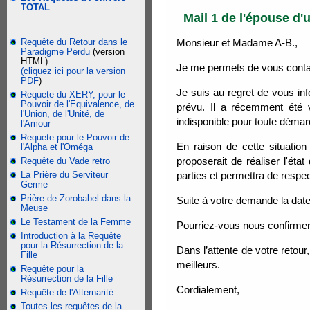
TOTAL
Mail 1 de l'épouse d'u
Requête du Retour dans le
Monsieur et Madame A-B.,
Paradigme Perdu
(version
HTML)
Je me permets de vous contact
(cliquez ici pour la version
PDF
)
Je suis au regret de vous in
Requete du XERY, pour le
Pouvoir de l'Equivalence, de
prévu. Il a récemment été v
l'Union, de l'Unité, de
indisponible pour toute déma
l'Amour
Requete pour le Pouvoir de
En raison de cette situatio
l'Alpha et l'Oméga
proposerait de réaliser l'ét
Requête du Vade retro
La Prière du Serviteur
parties et permettra de respec
Germe
Prière de Zorobabel dans la
Suite à votre demande la date de
Meuse
Le Testament de la Femme
Pourriez-vous nous confirmer 
Introduction à la Requête
pour la Résurrection de la
Dans l’attente de votre retou
Fille
meilleurs.
Requête pour la
Résurrection de la Fille
Cordialement,
Requête de l'Alternarité
Toutes les requêtes de la