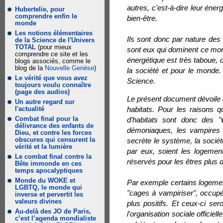
autres, c'est-à-dire leur énerg
Hubertelie, pour
comprendre enfin le
bien-être.
monde
Les notions élémentaires
Ils sont donc par nature de
de la Science de l'Univers
TOTAL
(pour mieux
sont eux qui dominent ce mond
comprendre ce site et les
énergétique est très taboue, c
blogs associés, comme le
blog de la
Nouvelle Genèse
)
la société et pour le monde. 
Le vérité que vous avez
Science.
toujours voulu connaître
(page des audios)
Le présent document dévoile a
Un autre regard sur
l'actualité
habitats. Pour les raisons 
Combat final pour la
d'habitats sont donc des "
délivrance des enfants de
démoniaques, les vampires d
Dieu, et contre les forces
obscures qui censurent la
secrète le système, la société
vérité et la lumière
par eux, soient les logement
Le combat final contre la
réservés pour les êtres plus
Bête immonde en ces
temps apocalyptiques
Monde du WOKE et
Par exemple certains logeme
LGBTQ, le monde qui
"cages à vampiriser", occup
inverse et pervertit les
valeurs divines
plus positifs. Et ceux-ci s
Au-delà des JO de Paris,
l'organisation sociale officiel
c’est l’agenda mondialiste