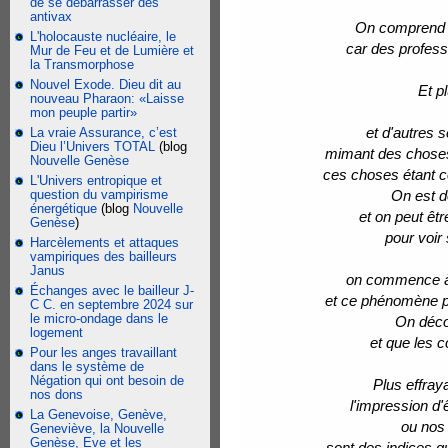
de se débarrasser des
antivax
On comprend q
L'holocauste nucléaire, le
car des profess
Mur de Feu et de Lumière et
la Transmorphose
Nouvel Exode. Dieu dit au
Et p
nouveau Pharaon: «Laisse
mon peuple partir»
et d'autres 
La vraie Assurance, c’est
Dieu l’Univers TOTAL
(blog
mimant des choses 
Nouvelle Genèse
ces choses étant c
L'Univers entropique et
question du vampirisme
On est d
énergétique
(blog
Nouvelle
et on peut êt
Genèse
)
pour voir
Harcèlements et attaques
vampiriques des bailleurs
Janus
on commence à 
Échanges avec le bailleur J-
et ce phénomène po
C C. en septembre 2024 sur
le micro-ondage dans le
On décou
logement
et que les 
Pour les anges travaillant
dans le système de
Négation qui ont besoin de
Plus effray
nos dons
l'impression d'
La Genevoise, Genève,
ou nos 
Geneviève, la Nouvelle
Genèse, Eve et les
sont des indices qu