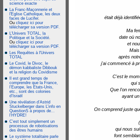
science exacte
La Franc-Maçonnerie et
l'Eglise Catholique, les deux
était déjà ident
faces de Lucifer
.
Ou
cliquez ici pour
télécharger sa version PDF.
Ma fem
L'Univers TOTAL, la
date où n
Politique et la Société
.
Ou
cliquez ici pour
et nou
télécharger sa version PDF.
Mais 
Les Requêtes à l'Univers
après notr
TOTAL
j'ai commencé à pr
Le Covid, le Divoc, le
démon kabbaliste Dibbouk
et la religion du Covidisme
C'est le mom
Il est grand temps de
comprendre que la France,
qui 
l’Europe, les Etats-Unis,
Que l'on renco
etc., sont des colonies
d’Israël
ayant un
Une révélation d’Astrid
Stuckelberger dans L’info en
On comprend juste qu
QuestionS à propos de...
l’HYDRE!
C’est tout simplement un
processus de robotisations
qui nous sui
des êtres humains
font semblan
Le système totalitaire parle