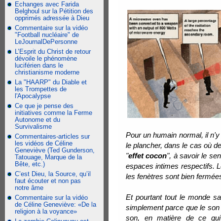
Echanges avec Farida
Belghoul sur la Pétition des
opprimés adressée à Dieu
Commentaire sur la vidéo
"Football nucléaire" de
LeJournalDePersonne
L’Esprit du Christ de retour
dévoile le phénomène
luciférien dans le
christianisme moderne
La "HAARP" du Diable et
les Trompettes de
l'Apocalypse
Ce que je pense des
initiatives comme la Ferme
Autonome et du
Survivalisme
Pour un humain normal, il n'y
Commentaires-articles sur
les vidéos de Céline
le plancher, dans le cas où d
Geneviève (Ted Gunderson,
"
effet cocon
", à savoir le se
Tatouage, Marque de la
Bête, etc.)
espaces intimes respectifs. L
C’est Dieu, la Source, qu’il
les fenètres sont bien fermée
faut écouter et non pas
notre âme
Et pourtant tout le monde sai
Commentaire sur la vidéo
de Céline Geneviève: «De la
simplement parce que le son t
religion à la voyance»
son, en matière de ce qui