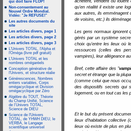
achètent, vendent ou louent 
qui doit faire FLOP!
qu'en réalité il existe une
Non-consentement au
Nouvel Ordre Mondial.
aux autres, ils emménagent d
Vidéo: "Je REFUSE!"
de voisins, etc.) ils déména
Les autres documents du
site
Les articles divers, page 1
Les gens normaux ignorent qu'
Les articles divers, page 2
gérés par un système secret 
Les articles divers, page 3
choix qu'entre les lieux où l
L'Univers TOTAL, l'Alpha et
ressources (celles des per
l'Oméga (livre pdf gratuit)
vampires), leur allégeance a
L'Univers TOTAL et les
nombres omégaréels
Bref, cette affaire des "
vamp
Conception générative de
l'Univers, et structure réalie
secret et étrange que la plup
Générescences, Nombres
(comme celui que nous occup
entiers variables, Corps
des dispositifs secrets qui
omégacyclique et Division
omégacyclique par Zéro
logement, ou en tout cas les p
Algèbre du TOUT, Théorie
du Champ Unifié, Science
de l’Univers TOTAL,
Science de DIEU
Et le but du présent documen
Science de l'Univers
TOTAL, de YHWH DIEU, le
lieux d'habitation collectiv
VERBA, le Langage
lieux où existe de plus en pl
scientifique universel