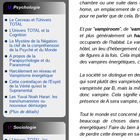
chambre ou une suite dans un
U_
Psychologie
home, un emplacement de cam
pour ne parler que de cela. B
Le Cerveau et l'Univers
TOTAL
Et par "
vampiroom
", de "
vam
L'Univers TOTAL et la
Cognition
et plus généralement un
ha
Le Mystère de la Négation:
occupants de l'habitat. Le vam
la clef de la compréhension
hôtel, un lieu d'hébergement d
de la Psyché et du Monde
de figures à la fois. Cela i
A propos de la
Parapsychologie et du
des vampires énergétiques, ce
Paranormal
Harcèlement en réseau et
La société se distingue en de
Vampirisme énergétique
qui sont plutôt des vampiris
Cette contrefaçon de l'Esprit
de la Vérité qu'est le
vampirisée par B, mais la mê
Supramental.
donc vampire. Cela signifie
Les Yuval Noah Harari: les
présence de A sera vampire, e
transhumanistes ou
nouveaux démiurges
(Plus de détails)
Tout le monde est concerné pa
beaucoup de choses dans l
U_
Sociologie
énergétiques! Faire du bien à 
de perdre cette énergie en sa 
L'Univers TOTAL, les