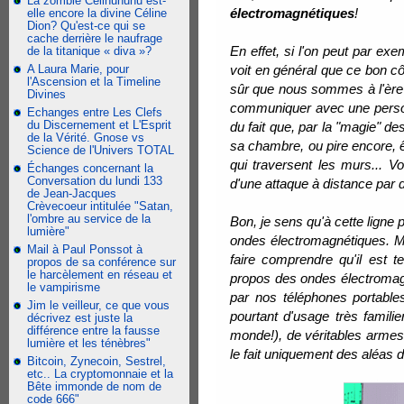
La zombie Celinununu est-
électromagnétiques
!
elle encore la divine Céline
Dion? Qu'est-ce qui se
cache derrière le naufrage
En effet, si l'on peut par e
de la titanique « diva »?
A Laura Marie, pour
voit en général que ce bon cô
l'Ascension et la Timeline
sûr que nous sommes à l'ère 
Divines
communiquer avec une personn
Echanges entre Les Clefs
du Discernement et L'Esprit
du fait que, par la "magie" de
de la Vérité. Gnose vs
sa chambre, ou pire encore, 
Science de l'Univers TOTAL
qui traversent les murs... Vo
Échanges concernant la
Conversation du lundi 133
d'une attaque à distance par 
de Jean-Jacques
Crèvecoeur intitulée "Satan,
l'ombre au service de la
Bon, je sens qu'à cette ligne
lumière"
ondes électromagnétiques. Ma
Mail à Paul Ponssot à
faire comprendre qu'il est t
propos de sa conférence sur
le harcèlement en réseau et
propos des ondes électromag
le vampirisme
par nos téléphones portables
Jim le veilleur, ce que vous
pourtant d'usage très familie
décrivez est juste la
différence entre la fausse
monde!), de véritables armes 
lumière et les ténèbres"
le fait uniquement des aléas de
Bitcoin, Zynecoin, Sestrel,
etc.. La cryptomonnaie et la
Bête immonde de nom de
code 666"