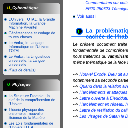
- Commentaires sur cet
U_
Cybernétique
- EP20-250623 Témoignag
Voir aussi
L'Univers TOTAL: la Grande
Information, la Grande
Machine Vivante!
La problémati
Générescence et codage de
cachée de l'habi
toutes choses
Le Verba, le Langage
Le présent document trait
Informatique de l'Univers
fondamentale de compréhensio
TOTAL
nous traiterons du
vampirism
Le Verba : la Linguistique
universelle, la Langue
même thématique de la face c
universelle
(Plus de détails)
-->
Nouvel Exode. Dieu dit a
notamment sa seconde partie i
U_
Physique
-->
Quand dans la relation av
-->
Harcèlements et attaques 
La Structure Fractale : la
-->
Lettre ouverte à Eleuddut
clef de la compréhension de
l'Univers
-->
Harcèlement en réseau, h
Théorie physique des
-->
Lettre de résiliation du bai
ensembles, nouvelle
-->
Les visages de Satan le 
Science de la Matière
Les Lois fondamentales de
l'Univers TOTAL