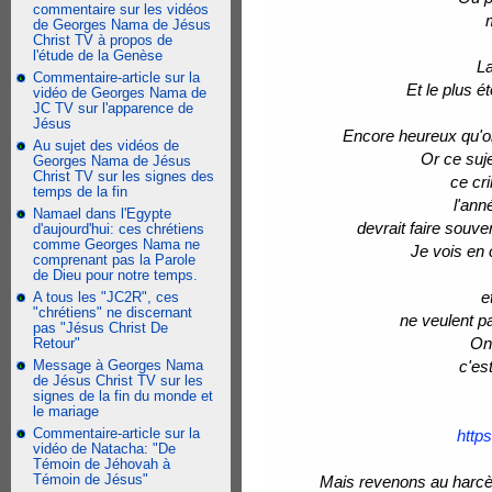
commentaire sur les vidéos
de Georges Nama de Jésus
Christ TV à propos de
l'étude de la Genèse
La
Commentaire-article sur la
Et le plus é
vidéo de Georges Nama de
JC TV sur l'apparence de
Jésus
Encore heureux qu'on
Au sujet des vidéos de
Or ce suj
Georges Nama de Jésus
Christ TV sur les signes des
ce cr
temps de la fin
l'ann
Namael dans l'Egypte
devrait faire souve
d'aujourd'hui: ces chrétiens
comme Georges Nama ne
Je vois en 
comprenant pas la Parole
de Dieu pour notre temps.
e
A tous les "JC2R", ces
"chrétiens" ne discernant
ne veulent pa
pas "Jésus Christ De
On 
Retour"
Message à Georges Nama
c'es
de Jésus Christ TV sur les
signes de la fin du monde et
le mariage
Commentaire-article sur la
http
vidéo de Natacha: "De
Témoin de Jéhovah à
Témoin de Jésus"
Mais revenons au harcèle