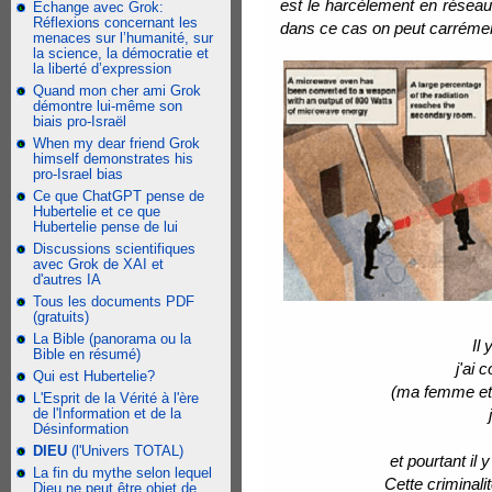
est le harcèlement en résea
Échange avec Grok:
Réflexions concernant les
dans ce cas on peut carrément
menaces sur l’humanité, sur
la science, la démocratie et
la liberté d’expression
Quand mon cher ami Grok
démontre lui-même son
biais pro-Israël
When my dear friend Grok
himself demonstrates his
pro-Israel bias
Ce que ChatGPT pense de
Hubertelie et ce que
Hubertelie pense de lui
Discussions scientifiques
avec Grok de XAI et
d'autres IA
Tous les documents PDF
(gratuits)
La Bible (panorama ou la
Il
Bible en résumé)
j'ai 
Qui est Hubertelie?
(ma femme et m
L'Esprit de la Vérité à l'ère
de l'Information et de la
Désinformation
DIEU
(l'Univers TOTAL)
et pourtant il
La fin du mythe selon lequel
Cette criminal
Dieu ne peut être objet de