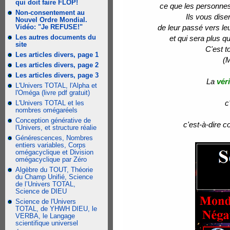
qui doit faire FLOP!
ce que les personnes
Non-consentement au
Ils vous dise
Nouvel Ordre Mondial.
Vidéo: "Je REFUSE!"
de leur passé vers leur
Les autres documents du
et qui sera plus 
site
C'est t
Les articles divers, page 1
(M
Les articles divers, page 2
Les articles divers, page 3
La
véri
L'Univers TOTAL, l'Alpha et
l'Oméga (livre pdf gratuit)
c
L'Univers TOTAL et les
nombres omégaréels
Conception générative de
c'est-à-dire c
l'Univers, et structure réalie
Générescences, Nombres
entiers variables, Corps
omégacyclique et Division
omégacyclique par Zéro
Algèbre du TOUT, Théorie
du Champ Unifié, Science
de l’Univers TOTAL,
Science de DIEU
Science de l'Univers
TOTAL, de YHWH DIEU, le
VERBA, le Langage
scientifique universel