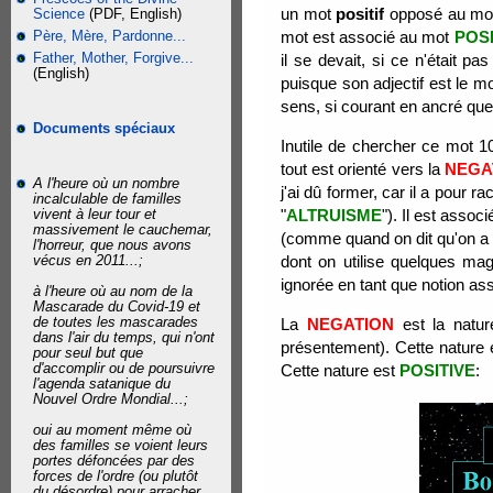
un mot
positif
opposé au m
Science
(PDF, English)
Père, Mère, Pardonne...
mot est associé au mot
POSI
Father, Mother, Forgive...
il se devait, si ce n'était 
(English)
puisque son adjectif est le m
sens, si courant en ancré que 
Documents spéciaux
Inutile de chercher ce mot 1
tout est orienté vers la
NEGA
A l'heure où un nombre
j'ai dû former, car il a pour ra
incalculable de familles
vivent à leur tour et
"
ALTRUISME
"). Il est assoc
massivement le cauchemar,
(comme quand on dit qu'on a 
l'horreur, que nous avons
vécus en 2011...;
dont on utilise quelques ma
ignorée en tant que notion ass
à l'heure où au nom de la
Mascarade du Covid-19 et
de toutes les mascarades
La
NEGATION
est la nature
dans l'air du temps, qui n'ont
présentement). Cette nature
pour seul but que
d'accomplir ou de poursuivre
Cette nature est
POSITIVE
:
l'agenda satanique du
Nouvel Ordre Mondial...;
oui au moment même où
des familles se voient leurs
portes défoncées par des
forces de l'ordre (ou plutôt
du désordre) pour arracher