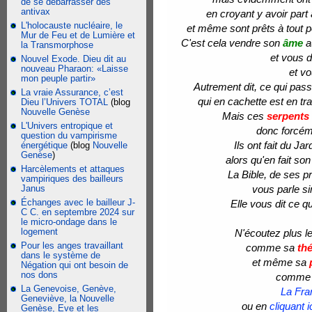
de se débarrasser des
antivax
en croyant y avoir part 
L'holocauste nucléaire, le
et même sont prêts à tout po
Mur de Feu et de Lumière et
C'est cela vendre son
âme
a
la Transmorphose
et vous 
Nouvel Exode. Dieu dit au
nouveau Pharaon: «Laisse
et vo
mon peuple partir»
Autrement dit, ce qui pass
La vraie Assurance, c’est
qui en cachette est en tr
Dieu l’Univers TOTAL
(blog
Nouvelle Genèse
Mais ces
serpents
L'Univers entropique et
donc forcém
question du vampirisme
Ils ont fait du J
énergétique
(blog
Nouvelle
Genèse
)
alors qu'en fait so
Harcèlements et attaques
La Bible, de ses p
vampiriques des bailleurs
Janus
vous parle si
Échanges avec le bailleur J-
Elle vous dit ce q
C C. en septembre 2024 sur
le micro-ondage dans le
logement
N'écoutez plus l
Pour les anges travaillant
comme sa
thé
dans le système de
et même sa
Négation qui ont besoin de
nos dons
comme v
La Genevoise, Genève,
La Fra
Geneviève, la Nouvelle
ou en
cliquant 
Genèse, Eve et les