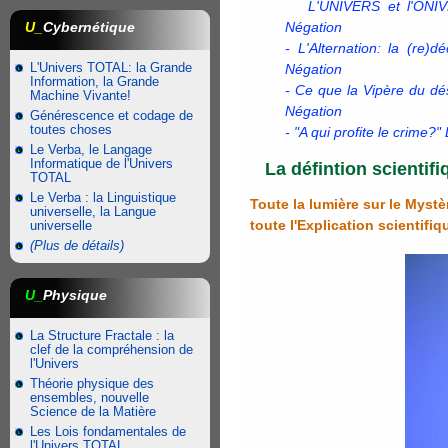
L'UNIVERS et l'ONIVER
U_
Cybernétique
Négation
- L'Alternation: la (re
L'Univers TOTAL: la Grande
Négation
Information, la Grande
- Ce que la Vipère du dé
Machine Vivante!
Négation
Générescence et codage de
toutes choses
- "A qui profite le crime?"
Le Verba, le Langage
Informatique de l'Univers
La défintion scienti
TOTAL
Le Verba : la Linguistique
Toute la lumière sur le Mystè
universelle, la Langue
toute l'Explication scientifi
universelle
(Plus de détails)
U_
Physique
La Structure Fractale : la
clef de la compréhension de
l'Univers
Théorie physique des
ensembles, nouvelle
Science de la Matière
Les Lois fondamentales de
l'Univers TOTAL