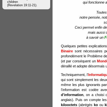
children
qui fonctionne
(Revelation 19:11-21).
Toutes
notre pensée, notr
s
Ceci permet enfin de
mais aussi 
à savoir un
F
Quelques petites explications
Binaire
sont nécessaires po
profondément le Problème d
(et par conséquent un
Monde
déraillé et adopte désormais
Techniquement, l'
Informatiq
qui sont simplement les deux
même les plus ignorants parm
l'information est codée a
d'information
, on a choisi 
anglais). Puis on compte les
kilooctets
(abrégés
ko
ou
k