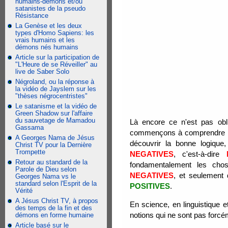
humains-démons et/ou
satanistes de la pseudo
Résistance
La Genèse et les deux
types d'Homo Sapiens: les
vrais humains et les
démons nés humains
Article sur la participation de
"L'Heure de se Réveiller" au
live de Saber Solo
Négroland, ou la réponse à
la vidéo de Jayslem sur les
"thèses négrocentristes"
Le satanisme et la vidéo de
Green Shadow sur l'affaire
du sauvetage de Mamadou
Là encore ce n'est pas obl
Gassama
commençons à comprendre la d
A Georges Nama de Jésus
découvrir la bonne logique, 
Christ TV pour la Dernière
Trompette
NEGATIVES
, c'est-à-dire
Retour au standard de la
fondamentalement les ch
Parole de Dieu selon
NEGATIVES
, et seulement
Georges Nama vs le
standard selon l'Esprit de la
POSITIVES
.
Vérité
A Jésus Christ TV, à propos
En science, en linguistique e
des temps de la fin et des
notions qui ne sont pas forc
démons en forme humaine
Article basé sur le