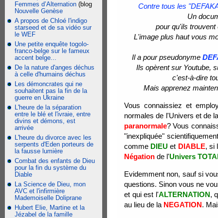
Femmes d’Alternation
(blog
Contre tous les "DEFAKA
Nouvelle Genèse
Un docume
A propos de Chloé l'indigo
pour qu'ils trouvent
starseed et de sa vidéo sur
le WEF
L'image plus haut vous m
Une petite enquête togolo-
franco-belge sur le fameux
Il a pour pseudonyme
DEF
accent belge...
Ils opèrent sur Youtube, s
De la nature d'anges déchus
à celle d'humains déchus
c'est-à-dire t
Les démoncrates qui ne
Mais apprenez maintena
souhaitent pas la fin de la
guerre en Ukraine
Vous connaissiez et emplo
L'heure de la séparation
entre le blé et l'ivraie, entre
normales de l'Univers et de 
divins et démons, est
paranormale
? Vous connais
arrivée
"inexpliquée" scientifiquemen
L'heure du divorce avec les
serpents d'Eden porteurs de
comme
DIEU
et
DIABLE
, si
la fausse lumière
Négation
de l'
Univers TOTA
Combat des enfants de Dieu
pour la fin du système du
Evidemment non, sauf si vous
Diable
questions. Sinon vous ne vous
La Science de Dieu, mon
AVC et l'infirmière
et qui est l'
ALTERNATION
, 
Mademoiselle Doliprane
au lieu de la
NEGATION
. Mai
Hubert Elie, Martine et la
Jézabel de la famille