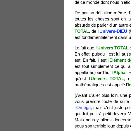
de ce monde dont nous n'étio
De par sa définition même, l'
toutes les choses sont en l
absurde de parler d'un autre 
TOTAL
, de l'
Univers-DIEU
(
est fondamentalement dans u
Le fait que l'
Univers TOTAL
s
En effet, puisqu'il est lui au
est. En fait, il est l'
Elément d
est tout simplement ce qui a
appelle aujourd'hui l'
Alpha
. E
qu'est l'
Univers TOTAL
, 
mathématiques est appelé l'
I
(Avant d'aller plus loin, une
vous prendre toute de suite
l'Oméga
, mais c'est juste p
qui doit petit à petit deven
Mais nous y allons doucemen
sous son terrible joug depuis