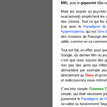
MB
), puis le
gigaoctet
(
Go
o
Mais les esprits ou psyché
exactement) empêchent les c
des choses. Tout ce qui les i
(car avec le
Paradigme de
hypermoderne
, qui est l'
ère d
des moutons de Panurge derriè
utilité, comme on va commen
Tout est fait, en effet, pour 
Google, du dernier film ou jeu
c'est que nous soyons des gen
non pas des gens qui réfléc
demandent par exemple pour
directement au
Deux
et qu'on
et redécouvrons nous-même!
C'est très simple: l'
Univers 
simple, qui était nécesaire p
justement le
Paradigme de l
occultée ou bizarrement "loupé