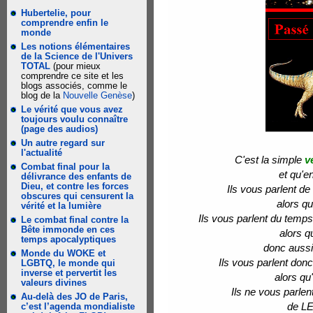
Hubertelie, pour
comprendre enfin le
monde
Les notions élémentaires
de la Science de l'Univers
TOTAL
(pour mieux
comprendre ce site et les
blogs associés, comme le
blog de la
Nouvelle Genèse
)
Le vérité que vous avez
toujours voulu connaître
(page des audios)
Un autre regard sur
l'actualité
C'est la simple
v
Combat final pour la
et qu'e
délivrance des enfants de
Dieu, et contre les forces
Ils vous parlent de
obscures qui censurent la
alors qu
vérité et la lumière
Ils vous parlent du temps 
Le combat final contre la
Bête immonde en ces
alors qu
temps apocalyptiques
donc aussi 
Monde du WOKE et
Ils vous parlent don
LGBTQ, le monde qui
inverse et pervertit les
alors qu'
valeurs divines
Ils ne vous parle
Au-delà des JO de Paris,
de L
c’est l’agenda mondialiste