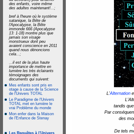
des enfants, voire même
des adultes maintenant!...;
bref à l'heure où le système
satanique, la Bête de
l'Apocalypse, la Bête
immonde 666 (Apocalypse
13: 1-18) montre plus que
jamais son visage
monstrueux dont peu
avaient conscience en 2011
quand nous dénoncions
cela...;
...il est de la plus haute
importance de mettre en
lumière les très éclairants
témoignages des
documents qui suivent:
Mes enfants sont pris en
otage à cause de la Science
L'
Alternation
e
de l'Univers TOTAL
L'Al
Le Paradigme de l'Univers
TOTAL met en lumière le
tandis qu
vrai Problème du monde
Par conséquent
Mon enfer dans la Maison
de l'Enfance de Stenay
des mon
De tels mo
Les Requêtes à l'Univers