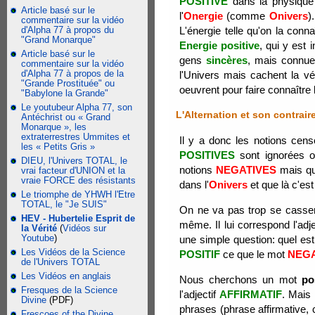
POSITIVE
dans la physique 
Article basé sur le
l'
Onergie
(comme
Onivers
)
commentaire sur la vidéo
d'Alpha 77 à propos du
L'énergie telle qu'on la conna
"Grand Monarque"
Energie positive
, qui y est
Article basé sur le
gens
sincères
, mais connue
commentaire sur la vidéo
d'Alpha 77 à propos de la
l'Univers mais cachent la vé
"Grande Prostituée" ou
oeuvrent pour faire connaître l
"Babylone la Grande"
Le youtubeur Alpha 77, son
L'Alternation et son contraire
Antéchrist ou « Grand
Monarque », les
extraterrestres Ummites et
Il y a donc les notions cen
les « Petits Gris »
POSITIVES
sont ignorées o
DIEU, l'Univers TOTAL, le
notions
NEGATIVES
mais qu
vrai facteur d'UNION et la
vraie FORCE des résistants
dans l'
Onivers
et que là c'est
Le triomphe de YHWH l'Etre
TOTAL, le "Je SUIS"
On ne va pas trop se casser 
HEV - Hubertelie Esprit de
même. Il lui correspond l'adj
la Vérité
(
Vidéos sur
Youtube
)
une simple question: quel est
Les Vidéos de la Science
POSITIF
ce que le mot
NEGA
de l'Univers TOTAL
Les Vidéos en anglais
Nous cherchons un mot
pos
Fresques de la Science
l'adjectif
AFFIRMATIF
. Mais 
Divine
(PDF)
phrases (phrase affirmative,
Frescoes of the Divine