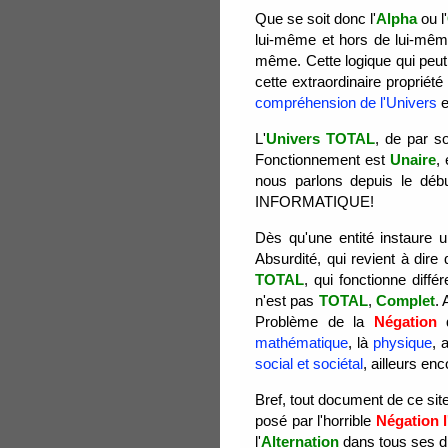
Que se soit donc l'
Alpha
ou l'
lui-même et hors de lui-même.
même. Cette logique qui peut
cette extraordinaire propriété 
compréhension de l'Univers
e
L'
Univers TOTAL
, de par 
Fonctionnement est
Unaire
,
nous parlons depuis le déb
INFORMATIQUE!
Dès qu'une entité instaure u
Absurdité, qui revient à dire
TOTAL
, qui fonctionne diffé
n'est pas
TOTAL
,
Complet
.
Problème de la
Négation
q
mathématique
, là
physique
, 
social et sociétal
, ailleurs en
Bref, tout document de ce sit
posé par l'horrible
Négation 
l'
Alternation
dans tous ses dr