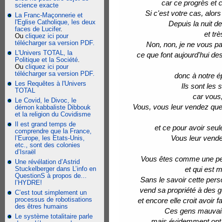
car ce progrès et 
science exacte
Si c'est votre cas, alor
La Franc-Maçonnerie et
l'Eglise Catholique, les deux
Depuis la nuit d
faces de Lucifer
.
et tr
Ou
cliquez ici pour
télécharger sa version PDF.
Non, non, je ne vous p
L'Univers TOTAL, la
ce que font aujourd'hui de
Politique et la Société
.
Ou
cliquez ici pour
télécharger sa version PDF.
donc à notre 
Les Requêtes à l'Univers
Ils sont les
TOTAL
car vous,
Le Covid, le Divoc, le
Vous, vous leur vendez quel
démon kabbaliste Dibbouk
et la religion du Covidisme
Il est grand temps de
et ce pour avoir seul
comprendre que la France,
Vous leur vend
l’Europe, les Etats-Unis,
etc., sont des colonies
d’Israël
Vous êtes comme une pers
Une révélation d’Astrid
Stuckelberger dans L’info en
et qui est 
QuestionS à propos de...
Sans le savoir cette perso
l’HYDRE!
vend sa propriété à des g
C’est tout simplement un
processus de robotisations
et encore elle croit avoir
des êtres humains
Ces gens mauvais e
Le système totalitaire parle
mais évidemment ont ca