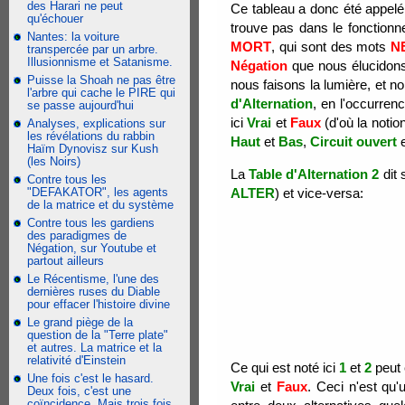
des Harari ne peut
Ce tableau a donc été appelé 
qu'échouer
trouve pas dans le fonctionne
Nantes: la voiture
MORT
, qui sont des mots
N
transpercée par un arbre.
Illusionnisme et Satanisme.
Négation
que nous élucidons
Puisse la Shoah ne pas être
nous faisons la lumière, et no
l'arbre qui cache le PIRE qui
d'Alternation
, en l'occurrence
se passe aujourd'hui
ici
Vrai
et
Faux
(d'où la notio
Analyses, explications sur
les révélations du rabbin
Haut
et
Bas
,
Circuit ouvert
Haïm Dynovisz sur Kush
(les Noirs)
La
Table d'Alternation 2
dit 
Contre tous les
"DEFAKATOR", les agents
ALTER
) et vice-versa:
de la matrice et du système
Contre tous les gardiens
des paradigmes de
Négation, sur Youtube et
partout ailleurs
Le Récentisme, l'une des
dernières ruses du Diable
pour effacer l'histoire divine
Le grand piège de la
question de la "Terre plate"
et autres. La matrice et la
relativité d'Einstein
Ce qui est noté ici
1
et
2
peut 
Une fois c'est le hasard.
Vrai
et
Faux
. Ceci n'est qu'
Deux fois, c'est une
coïncidence. Mais trois fois,