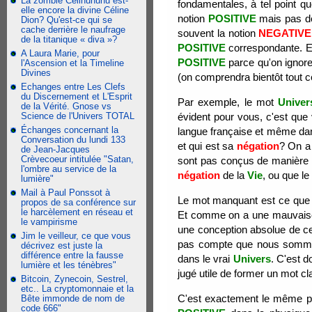
La zombie Celinununu est-
fondamentales, à tel point q
elle encore la divine Céline
notion
POSITIVE
mais pas de
Dion? Qu'est-ce qui se
cache derrière le naufrage
souvent la notion
NEGATIVE
de la titanique « diva »?
POSITIVE
correspondante. Et
A Laura Marie, pour
POSITIVE
parce qu'on ignore
l'Ascension et la Timeline
Divines
(on comprendra bientôt tout 
Echanges entre Les Clefs
du Discernement et L'Esprit
Par exemple, le mot
Univer
de la Vérité. Gnose vs
Science de l'Univers TOTAL
évident pour vous, c'est que
Échanges concernant la
langue française et même dans
Conversation du lundi 133
et qui est sa
négation
? On a
de Jean-Jacques
Crèvecoeur intitulée "Satan,
sont pas conçus de manière 
l'ombre au service de la
négation
de la
Vie
, ou que le
lumière"
Mail à Paul Ponssot à
Le mot manquant est ce que j'
propos de sa conférence sur
le harcèlement en réseau et
Et comme on a une mauvaise 
le vampirisme
une conception absolue de c
Jim le veilleur, ce que vous
pas compte que nous sommes
décrivez est juste la
différence entre la fausse
dans le vrai
Univers
. C'est do
lumière et les ténèbres"
jugé utile de former un mot cla
Bitcoin, Zynecoin, Sestrel,
etc.. La cryptomonnaie et la
C'est exactement le même pr
Bête immonde de nom de
code 666"