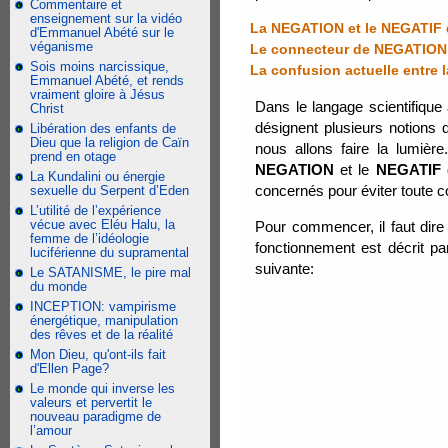
Commentaire et
enseignement sur la vidéo
La NEGATION et le NEGATIF do
d'Emmanuel Abété sur le
véganisme
Le connecteur de NEGATION 
Sois moins narcissique,
La confusion actuelle entre
Emmanuel Abété, et rends
vraiment gloire à Jésus
Dans le langage scientifiqu
Christ
désignent plusieurs notions d
Libération des enfants de
Dieu que la religion de Caïn
nous allons faire la lumière
prend en otage
NEGATION
et le
NEGATIF
d
La Kundalini ou énergie
concernés pour éviter toute c
sexuelle du Serpent d’Eden
L’utilité de l’expérience
vécue avec Eléu Halu, la
Pour commencer, il faut dire 
femme de l’idéologie
fonctionnement est décrit pa
luciférienne du supramental
suivante:
Le SATANISME, le pire mal
du monde
INCEPTION: vampirisme
énergétique, manipulation
des rêves et de la réalité
Mon Dieu, qu'ont-ils fait
d'Ellen Page?
Le monde qui inverse les
valeurs et pervertit le
nouveau paradigme de
l’amour