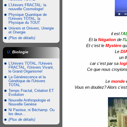
L'Univers FRACTAL: la
nouvelle Cosmologie!
Physique Quantique de
l'Univers TOTAL, la
Physique du TOUT
Univers et Onivers, Unergie
et Onergie
il est l'
A
(Plus de détails)
Et la
Négation
de l'
U
Et c'est le
Mystère
qu'
Le
DI
U_
Biologie
un t
car c'est par sa
log
L'Univers TOTAL, l'Univers
FRACTAL, l'Univers Vivant,
Ce que nous croyions 
le Grand Organisme!
La Générescence et la
Génétique de l'Univers
Le
monde
é
TOTAL
Vous en doutiez? Alors c'est
Temps Fractal, Création ET
Evolution
Nouvelle Anthropologie et
Nouvelle Genèse
Ni Pasteur, ni Béchamp. Ou
les deux...
(Plus de détails)