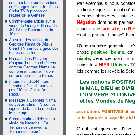
commentaire sur les vidéos
Par exemple, si nous considér
de Georges Nama de Jésus
en linguistique la "négation"
Christ TV à propos de
l'étude de la Genèse
seconde phrase est juste le c
Commentaire-article sur la
Négation
dont nous parlons q
vidéo de Georges Nama de
énonce une
fausseté
, on
NI
JC TV sur l'apparence de
Jésus
c'est la phrase "Il neige", bien
Au sujet des vidéos de
Georges Nama de Jésus
D'une manière générale, il n
Christ TV sur les signes des
chose
positive
,
bonne
, es
temps de la fin
réalité
, d'énoncer donc un
m
Namael dans l'Egypte
d'aujourd'hui: ces chrétiens
consiste à
NIER
l'
Univers 
comme Georges Nama ne
lois comme les révèle la Sci
comprenant pas la Parole
de Dieu pour notre temps.
Les notions POSITIVE
A tous les "JC2R", ces
"chrétiens" ne discernant
le MAL, DIEU et DIAB
pas "Jésus Christ De
L'UNIVERS et l'ONIV
Retour"
et les Mondes de Nég
Message à Georges Nama
de Jésus Christ TV sur les
signes de la fin du monde et
Les notions POSITIVES et le
le mariage
La loi ignorée à laquelle ob
Commentaire-article sur la
vidéo de Natacha: "De
Témoin de Jéhovah à
Où il est question d'une
Témoin de Jésus"