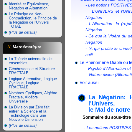
Identité et Equivalence,
- Les notions POSITIVES
Négation et Alternation
L'UNIVERS et l'ONIVE
Le Principe de Non-
Négation
Contradiction, le Principe de
la Négation de l'Univers
- L'Alternation: la (re
TOTAL
Négation
(Plus de détails)
- Ce que la Vipère du dé
Négation
U_
Mathématique
- "A qui profite le crime
soit!
La Théorie universelle des
Le Phénomène Diable ou le
ensembles
- Psyché d'Alternation e
Générescence et Structure
FRACTALE
Nature divine (Alternati
Logique Alternative, Logique
Voir aussi
Cyclique, Logique
FRACTALE
Nombres Cycliques, Algèbre
La Négation: 
Fractale, Algèbre
Universelle
l'Univers,
La Division par Zéro fait
le Mal de notre
entrer la Science et la
Technologie dans une
Sommaire du sous-titre
Nouvelle Dimension
(Plus de détails)
- Les notions POSITIVES 