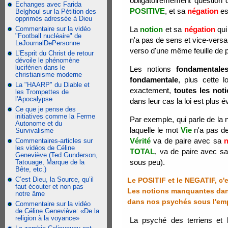
obligatoiremement question 
Echanges avec Farida
POSITIVE
, et sa
négation
es
Belghoul sur la Pétition des
opprimés adressée à Dieu
Commentaire sur la vidéo
La
notion
et sa
négation
qui 
"Football nucléaire" de
n'a pas de sens et vice-vers
LeJournalDePersonne
verso d'une même feuille de 
L’Esprit du Christ de retour
dévoile le phénomène
luciférien dans le
Les notions
fondamentale
christianisme moderne
fondamentale
, plus cette 
La "HAARP" du Diable et
exactement,
toutes les not
les Trompettes de
l'Apocalypse
dans leur cas la loi est plus
Ce que je pense des
initiatives comme la Ferme
Par exemple, qui parle de la 
Autonome et du
laquelle le mot
Vie
n'a pas de
Survivalisme
Vérité
va de paire avec sa
n
Commentaires-articles sur
les vidéos de Céline
TOTAL
, va de paire avec s
Geneviève (Ted Gunderson,
sous peu).
Tatouage, Marque de la
Bête, etc.)
C’est Dieu, la Source, qu’il
Le POSITIF et le NEGATIF, c'e
faut écouter et non pas
Les notions manquantes dans
notre âme
dans nos psychés sous l'em
Commentaire sur la vidéo
de Céline Geneviève: «De la
religion à la voyance»
La psyché des terriens et 