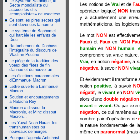
Le Système Satanique, la
Les notions de
Vrai
et de
Fa
Secte mondialiste qui
accuse les dits
opérateur logique)
NON
trans
«complotistes» de «sectes»
y a actuellement une erre
Ce sont les pires sectes qui
mathématiciens, les logiciens, 
sont devenues la norme
Le système de Baphomet
Le mot
NON
est effectivem
qui harcèle les enfants de
Dieu
Faux
) et
Faux
en
NON
Fau
Rattachement du Donbass:
humain
en
NON
humain
,
l’intégralité du discours de
Vladimir Poutine
comprendre sa vraie nature,
Le piège de la tradition des
Vrai
, en notion
négative
, à 
voeux des fêtes de fin
négative
, à savoir
NON
viva
d'année et du nouvel an
Les élections paranormales
Et évidemment il transforme a
d'Emmanuel Macron
notion
positive
, à savoir
N
Lettre ouverte à Emmanuel
Macron
négatif
, le
vivant
en
NON
vi
Soutien et encouragements
alors d'une
double négation
à Natacha Rey
vivant
=
vivant
. Ou par exe
Macron a dissout la
négation
, ce qui ramène au
Macronie, et Minc dissout
Macron…
nombre pair d'opérations de
Les Yuval Noah Harari: les
la nature fondamentale de l
transhumanistes ou
nouveaux démiurges
même en
paranormal
(mais o
Pourquoi l'agenda Antichrist