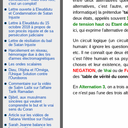
entre deux alternatives qu
c'est un complot!
alternatives, c'est l'autre,
Lettre ouverte à Eleuddutu
informatique) la prétendue "
ta
et Condamnation de Satan
Injuste
deux états, appelés souvent
Lettre à Eleuddutu du 15
de tension haut
ou
Etant d
octobre 2018 à propos de
ici, qui exprime l'alternative d
son procès injuste et de sa
persécution judiciaire
Un circuit logique (un circu
Lettre de résiliation du bail
de Satan Injuste
humain: il ignore les questio
Harcèlement en réseau,
etc. Il ne connaît que deux ét
hémorragie due à des tirs
c'est l'être humain et sa ps
d'armes électromagnétiques
Les ondes scalaires
choses et leur existence, 
Dieu, l'Alpha et l'Oméga,
NEGATION
, de
Vrai
ou de
F
l'Unique Solution contre
des "
table de vérité du con
l'Ouroboros
Commentaire sur la vidéo
En
Alternation 3
, on a trois
de Salim Laïbi sur l'affaire
Tarik Ramadan
ce n'est pas l'une des trois a
Djibril, aux musulmans
sincères qui veulent
comprendre le but et le vrai
sens du Coran
Article sur les vidéos de
Tatiana Ventôse sur l'Islam
Sarah Jeanne balance les