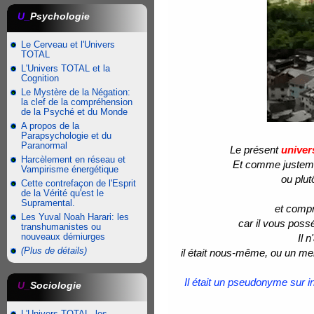
U_
Psychologie
Le Cerveau et l'Univers
TOTAL
L'Univers TOTAL et la
Cognition
Le Mystère de la Négation:
la clef de la compréhension
de la Psyché et du Monde
A propos de la
Parapsychologie et du
Paranormal
Le présent
univer
Harcèlement en réseau et
Et comme justeme
Vampirisme énergétique
ou plu
Cette contrefaçon de l'Esprit
de la Vérité qu'est le
Supramental.
et compr
Les Yuval Noah Harari: les
car il vous possé
transhumanistes ou
nouveaux démiurges
Il 
(Plus de détails)
il était nous-même, ou un mem
Il était un pseudonyme sur 
U_
Sociologie
L'Univers TOTAL, les