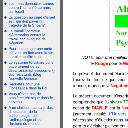
Les impardonnables crimes
contre l'humanité commis
par Israël
La question au sujet d'Israël
est: qui doit payer la
tragédie de la Shoah?
Le travail libérateur
d'Alternation versus le
travail esclavagiste de
Négation
Pour encourager une amie
qui veut en finir avec la vie,
car elle souffre trop
NOTE: pour une meilleur
Le système totalitaire parle
le
Rouge
pour la
Né
ouvertement de se
débarrasser (physiquement)
Le présent document élucide
des résistants
(blog
Nouvelle Genèse
l'aurez lu. Tout ce que vous
Requêtes pour une
monde, mais que la
Négatio
Florissance dans la Foi
Vous n'avez pas de
Le présent document s'inscri
problème chimique dans le
comprendre que l'
Univers T
cerveau
A un chrétien, au sujet des
notion de
DIABLE
est la
Né
dinosaures, de la
justement intitulé:
L'Univers
paléontologie, de
l'anthropologie et de
nécessaire d'élucider dans u
l'histoire du monde
permet d'éclairer pleinement 