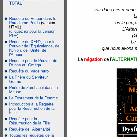
TOTAL
car dans ces mondes 
L
Requête du Retour dans le
on le perçoi
Paradigme Perdu
(version
HTML)
L'
Alter
(cliquez ici pour la version
(G
PDF
)
Le 
Requete du XERY, pour le
Pouvoir de l'Equivalence, de
que nous avons m
l'Union, de l'Unité, de
l'Amour
La
négation
de l'
ALTERNAT
Requete pour le Pouvoir de
l'Alpha et l'Oméga
Requête du Vade retro
La Prière du Serviteur
Germe
Prière de Zorobabel dans la
Meuse
Le Testament de la Femme
Introduction à la Requête
pour la Résurrection de la
Fille
Requête pour la
Résurrection de la Fille
Requête de l'Alternarité
Toutes les requêtes de la