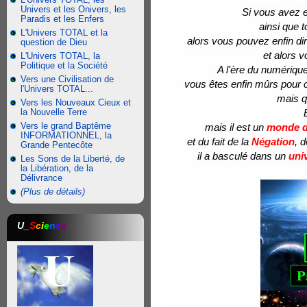
Univers et les Onivers, les
Si vous avez e
Paradis et les Enfers
ainsi que 
L'Univers TOTAL et la
alors vous pouvez enfin d
question de Dieu
et alors 
L'Univers TOTAL, la
Politique et la Société
A l'ère du numérique
Vers une Civilisation de
vous êtes enfin mûrs pour
l'Univers TOTAL...
mais qu
Vers les Nouveaux Cieux et
la Nouvelle Terre
Vers le grand Baptême
mais il est un
monde 
INFORMATIONNEL, la
et du fait de la
Négation
, 
Grande Pentecôte
il a basculé dans un
uni
Les Sons de la Liberté, de
la Libération, de la
Délivrance
(Plus de détails)
U_
S
c
i
e
n
c
e