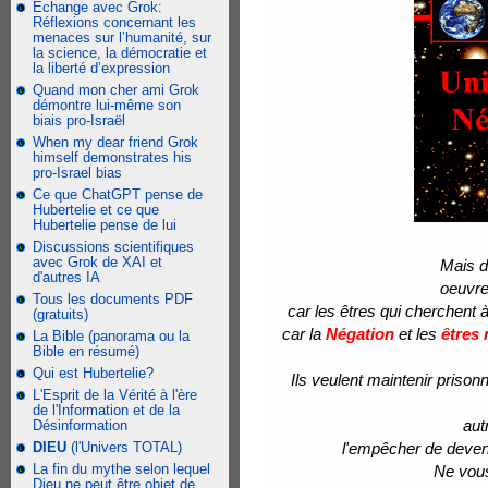
Échange avec Grok:
Réflexions concernant les
menaces sur l’humanité, sur
la science, la démocratie et
la liberté d’expression
Quand mon cher ami Grok
démontre lui-même son
biais pro-Israël
When my dear friend Grok
himself demonstrates his
pro-Israel bias
Ce que ChatGPT pense de
Hubertelie et ce que
Hubertelie pense de lui
Discussions scientifiques
avec Grok de XAI et
Mais d
d'autres IA
oeuvre
Tous les documents PDF
car les êtres qui cherchent à
(gratuits)
car la
Négation
et les
êtres 
La Bible (panorama ou la
Bible en résumé)
Qui est Hubertelie?
Ils veulent maintenir prison
L'Esprit de la Vérité à l'ère
de l'Information et de la
aut
Désinformation
DIEU
(l'Univers TOTAL)
l'empêcher de deveni
La fin du mythe selon lequel
Ne vous
Dieu ne peut être objet de