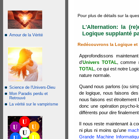
Pour plus de détails sur la quest
L'Alternation: la (r
Logique supplanté pa
Amour de la Vérité
Redécouvrons la Logique et 
Approfondissons maintenant
d'
Univers TOTAL
, comme n
TOTAL
, ce qui est notre Lo
nature normale.
Quand nous parlons (ou simp
Science de l'Univers-Dieu
de logique, nous faisons de
Mon Paradis perdu et
Retrouvé
nous faisons est étroitement 
La vérité sur le vampirisme
donc une opération psycho-l
différents pour dire finaleme
Il nous reste maintenant à co
ni plus ni moins qu'une
machi
Grande Machine Informatiqu