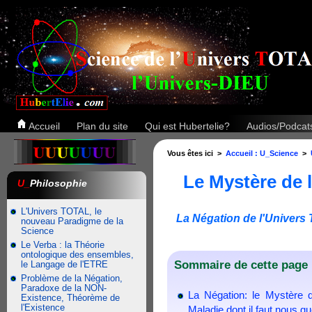
Accueil
Plan du site
Qui est Hubertelie?
Audios/Podca
Vous êtes ici >
Accueil : U_Science
>
Le Mystère de l
U_
Philosophie
L'Univers TOTAL, le
La Négation de l'Univers 
nouveau Paradigme de la
Science
Le Verba : la Théorie
ontologique des ensembles,
Sommaire de cette page 
le Langage de l'ETRE
Problème de la Négation,
Paradoxe de la NON-
La Négation: le Mystère q
Existence, Théorème de
l'Existence
Maladie dont il faut nous gu