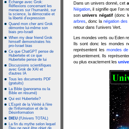
Échange avec Grok:
Dans un univers donné, cet
a
Réflexions concernant les
Négation
, il signifie que l'on
menaces sur l’humanité, sur
la science, la démocratie et
son
univers négatif
(donc le
la liberté d’expression
arbres
, donc la
négation des
Quand mon cher ami Grok
retour dans l'univers Vert.
démontre lui-même son
biais pro-Israël
Les mondes verts ou Eden re
When my dear friend Grok
himself demonstrates his
Ils sont donc les mondes n
pro-Israel bias
représentent les
mondes de 
Ce que ChatGPT pense de
Hubertelie et ce que
présentement. Ils représent
Hubertelie pense de lui
ou plus exactement les
unive
Discussions scientifiques
avec Grok de XAI et
d'autres IA
Tous les documents PDF
(gratuits)
La Bible (panorama ou la
Bible en résumé)
Qui est Hubertelie?
L'Esprit de la Vérité à l'ère
de l'Information et de la
Désinformation
DIEU
(l'Univers TOTAL)
La fin du mythe selon lequel
Dieu ne peut être objet de