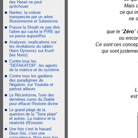
des Harari ne peut
Mais o
qu'échouer
ce qui i
Nantes: la voiture
transpercée par un arbre.
ne s
Illusionnisme et Satanisme.
Puisse la Shoah ne pas être
que le "
Zéro
" 
l'arbre qui cache le PIRE qui
se passe aujourd'hui
ou encor
Analyses, explications sur
Ce sont ces concept
les révélations du rabbin
Haïm Dynovisz sur Kush
qui sont justeme
(les Noirs)
Contre tous les
"DEFAKATOR", les agents
de la matrice et du système
Contre tous les gardiens
des paradigmes de
Négation, sur Youtube et
partout ailleurs
L
Le Récentisme, l'une des
est
dernières ruses du Diable
pour effacer l'histoire divine
Le grand piège de la
question de la "Terre plate"
et autres. La matrice et la
relativité d'Einstein
Une fois c'est le hasard.
Deux fois, c'est une
coïncidence. Mais trois fois,