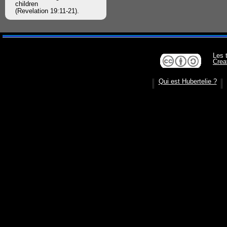
children
(Revelation 19:11-21).
Les 
Crea
Qui est Hubertelie ?