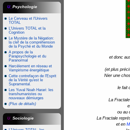
U_
Psychologie
Le Cerveau et l'Univers
TOTAL
L'Univers TOTAL et la
Cognition
Le Mystère de la Négation:
la clef de la compréhension
de la Psyché et du Monde
A propos de la
Parapsychologie et du
et donc aus
Paranormal
Harcèlement en réseau et
(et plus pré
Vampirisme énergétique
Nier une chos
Cette contrefaçon de l'Esprit
de la Vérité qu'est le
Supramental.
le fai
Les Yuval Noah Harari: les
transhumanistes ou
nouveaux démiurges
La Fractal
(Plus de détails)
e
ou au 
La Fractale repr
U_
Sociologie
et en
M
L'Univers TOTAL, les