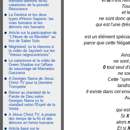
et
ω
n'est rie
humains-démons et/ou
satanistes de la pseudo
Tout
Résistance
et l
La Genèse et les deux
ne sont donc qu
types d'Homo Sapiens: les
vrais humains et les
qui est l'une (tr
démons nés humains
Article sur la participation de
est un élément spécial
"L'Heure de se Réveiller" au
live de Saber Solo
parce que cette Négati
Négroland, ou la réponse à
la vidéo de Jayslem sur les
"thèses négrocentristes"
Ains
Le satanisme et la vidéo de
ne sont
Green Shadow sur l'affaire
0
tout seul d'
du sauvetage de Mamadou
Gassama
ne son
A Georges Nama de Jésus
Cette "symé
Christ TV pour la Dernière
tandis
Trompette
Il existe dans cet e
Retour au standard de la
Parole de Dieu selon
Au
Georges Nama vs le
standard selon l'Esprit de la
Vérité
qui est
A Jésus Christ TV, à propos
Si
X
des temps de la fin et des
alors
démons en forme humaine
Et si
Article basé sur le