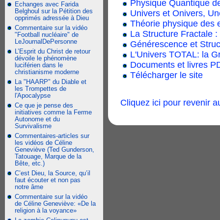
Physique Quantique de
Echanges avec Farida
Belghoul sur la Pétition des
Univers et Onivers, Un
opprimés adressée à Dieu
Théorie physique des 
Commentaire sur la vidéo
La Structure Fractale :
"Football nucléaire" de
LeJournalDePersonne
Générescence et Str
L’Esprit du Christ de retour
L'Univers TOTAL: la G
dévoile le phénomène
Documents et livres PD
luciférien dans le
christianisme moderne
Télécharger le site
La "HAARP" du Diable et
les Trompettes de
l'Apocalypse
Cliquez ici pour revenir 
Ce que je pense des
initiatives comme la Ferme
Autonome et du
Survivalisme
Commentaires-articles sur
les vidéos de Céline
Geneviève (Ted Gunderson,
Tatouage, Marque de la
Bête, etc.)
C’est Dieu, la Source, qu’il
faut écouter et non pas
notre âme
Commentaire sur la vidéo
de Céline Geneviève: «De la
religion à la voyance»