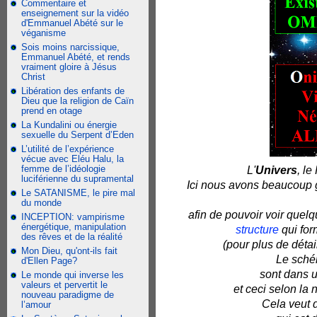
Commentaire et
enseignement sur la vidéo
d'Emmanuel Abété sur le
véganisme
Sois moins narcissique,
Emmanuel Abété, et rends
vraiment gloire à Jésus
Christ
Libération des enfants de
Dieu que la religion de Caïn
prend en otage
La Kundalini ou énergie
sexuelle du Serpent d’Eden
L’utilité de l’expérience
vécue avec Eléu Halu, la
femme de l’idéologie
L'
Univers
, le
luciférienne du supramental
Ici nous avons beaucoup g
Le SATANISME, le pire mal
du monde
afin de pouvoir voir quel
INCEPTION: vampirisme
énergétique, manipulation
structure
qui for
des rêves et de la réalité
(pour plus de détai
Mon Dieu, qu'ont-ils fait
Le schém
d'Ellen Page?
sont dans 
Le monde qui inverse les
valeurs et pervertit le
et ceci selon la 
nouveau paradigme de
Cela veut d
l’amour