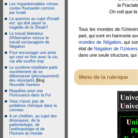
Les impardonnables crimes
la Fractal
contre l'humanité commis
On voit que la
par Israël
La question au sujet d'Israël
est: qui doit payer la
tragédie de la Shoah?
Tous les mondes de l'Univers
Le travail libérateur
part, qui sont en harmonie ave
d'Alternation versus le
mondes de Négation
, qui s
travail esclavagiste de
Négation
état de
Négation de l'Unive
Pour encourager une amie
dans une seule structure, qui 
qui veut en finir avec la vie,
car elle souffre trop
Le système totalitaire parle
ouvertement de se
débarrasser (physiquement)
Menu de la rubrique
des résistants
(blog
Nouvelle Genèse
Requêtes pour une
Florissance dans la Foi
Vous n'avez pas de
problème chimique dans le
cerveau
A un chrétien, au sujet des
dinosaures, de la
paléontologie, de
l'anthropologie et de
l'histoire du monde