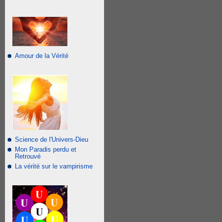
Amour de la Vérité
Science de l'Univers-Dieu
Mon Paradis perdu et
Retrouvé
La vérité sur le vampirisme