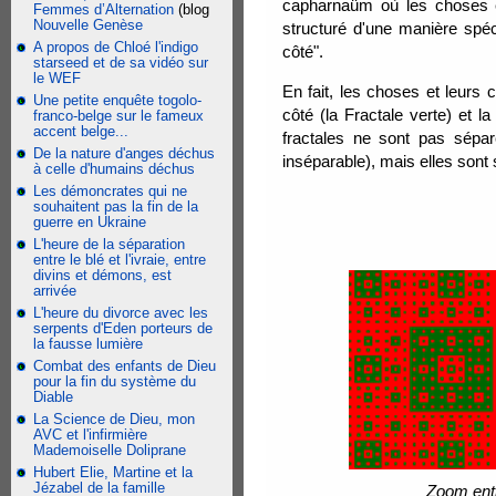
capharnaüm où les choses et 
Femmes d’Alternation
(blog
Nouvelle Genèse
structuré d'une manière spéci
A propos de Chloé l'indigo
côté".
starseed et de sa vidéo sur
le WEF
En fait, les choses et leurs
Une petite enquête togolo-
côté (la Fractale verte) et l
franco-belge sur le fameux
accent belge...
fractales ne sont pas sépa
De la nature d'anges déchus
inséparable), mais elles sont
à celle d'humains déchus
Les démoncrates qui ne
souhaitent pas la fin de la
guerre en Ukraine
L'heure de la séparation
entre le blé et l'ivraie, entre
divins et démons, est
arrivée
L'heure du divorce avec les
serpents d'Eden porteurs de
la fausse lumière
Combat des enfants de Dieu
pour la fin du système du
Diable
La Science de Dieu, mon
AVC et l'infirmière
Mademoiselle Doliprane
Hubert Elie, Martine et la
Jézabel de la famille
Zoom entr