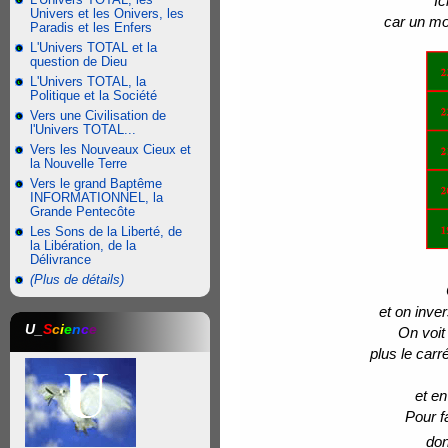
Ic
Univers et les Onivers, les
car un m
Paradis et les Enfers
L'Univers TOTAL et la
question de Dieu
L'Univers TOTAL, la
Politique et la Société
Vers une Civilisation de
l'Univers TOTAL...
Vers les Nouveaux Cieux et
la Nouvelle Terre
Vers le grand Baptême
INFORMATIONNEL, la
Grande Pentecôte
Les Sons de la Liberté, de
la Libération, de la
Délivrance
(Plus de détails)
et on inver
U_
S
c
i
e
n
c
e
On voit
plus le carr
et e
Pour f
don