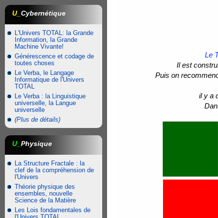
U_
Cybernétique
L'Univers TOTAL: la Grande
Information, la Grande
Machine Vivante!
Le T
Générescence et codage de
toutes choses
Il est constr
Le Verba, le Langage
Puis on recommence 
Informatique de l'Univers
TOTAL
il y a
Le Verba : la Linguistique
universelle, la Langue
Dans
universelle
(Plus de détails)
U_
Physique
La Structure Fractale : la
clef de la compréhension de
l'Univers
Théorie physique des
ensembles, nouvelle
Science de la Matière
Les Lois fondamentales de
l'Univers TOTAL