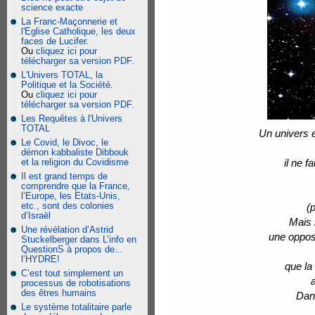
science exacte
La Franc-Maçonnerie et
l'Eglise Catholique, les deux
faces de Lucifer
.
Ou
cliquez ici pour
télécharger sa version PDF.
L'Univers TOTAL, la
Politique et la Société
.
Ou
cliquez ici pour
télécharger sa version PDF.
Les Requêtes à l'Univers
TOTAL
Un univers e
Le Covid, le Divoc, le
démon kabbaliste Dibbouk
et la religion du Covidisme
il ne 
Il est grand temps de
comprendre que la France,
l’Europe, les Etats-Unis,
etc., sont des colonies
(p
d’Israël
Mais 
Une révélation d’Astrid
une opposi
Stuckelberger dans L’info en
QuestionS à propos de...
l’HYDRE!
que la
C’est tout simplement un
processus de robotisations
des êtres humains
Dans
Le système totalitaire parle