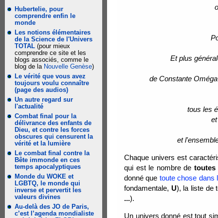
Hubertelie, pour
comprendre enfin le
monde
Les notions élémentaires
P
de la Science de l'Univers
TOTAL
(pour mieux
comprendre ce site et les
Et plus général
blogs associés, comme le
blog de la
Nouvelle Genèse
)
Le vérité que vous avez
de Constante Oméga
toujours voulu connaître
(page des audios)
Un autre regard sur
l'actualité
tous les 
Combat final pour la
et
délivrance des enfants de
Dieu, et contre les forces
obscures qui censurent la
et l'ensembl
vérité et la lumière
Le combat final contre la
Chaque univers est caractéri
Bête immonde en ces
temps apocalyptiques
qui est le nombre de
toutes
Monde du WOKE et
donné que
toute chose dans
LGBTQ, le monde qui
fondamentale,
U
), la liste d
inverse et pervertit les
valeurs divines
...
).
Au-delà des JO de Paris,
c’est l’agenda mondialiste
Un univers donné est tout s