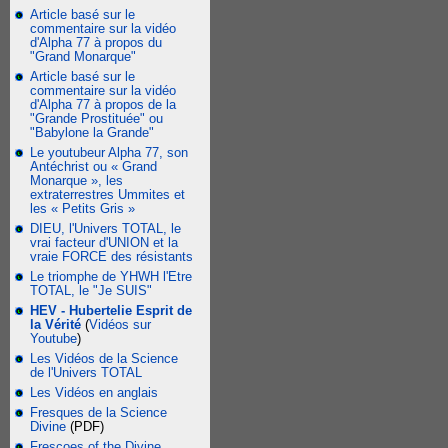
Article basé sur le
commentaire sur la vidéo
d'Alpha 77 à propos du
"Grand Monarque"
Article basé sur le
commentaire sur la vidéo
d'Alpha 77 à propos de la
"Grande Prostituée" ou
"Babylone la Grande"
Le youtubeur Alpha 77, son
Antéchrist ou « Grand
Monarque », les
extraterrestres Ummites et
les « Petits Gris »
DIEU, l'Univers TOTAL, le
vrai facteur d'UNION et la
vraie FORCE des résistants
Le triomphe de YHWH l'Etre
TOTAL, le "Je SUIS"
HEV - Hubertelie Esprit de
la Vérité
(
Vidéos sur
Youtube
)
Les Vidéos de la Science
de l'Univers TOTAL
Les Vidéos en anglais
Fresques de la Science
Divine
(PDF)
Frescoes of the Divine