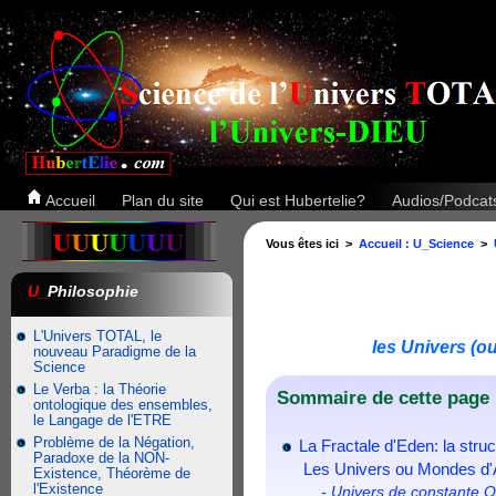
Accueil
Plan du site
Qui est Hubertelie?
Audios/Podca
Vous êtes ici >
Accueil : U_Science
>
U_
Philosophie
L'Univers TOTAL, le
les Univers (o
nouveau Paradigme de la
Science
Le Verba : la Théorie
Sommaire de cette page 
ontologique des ensembles,
le Langage de l'ETRE
Problème de la Négation,
La Fractale d'Eden: la stru
Paradoxe de la NON-
Les Univers ou Mondes d'A
Existence, Théorème de
l'Existence
- Univers de constante 