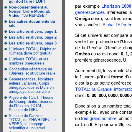
qui doit faire FLOP!
par exemple
Lhorizon 1000
Non-consentement au
Nouvel Ordre Mondial.
générescences
inférieures 
Vidéo: "Je REFUSE!"
Oméga
donc), sont très exac
Les autres documents du
voir la vidéo
L'Alpha, l'Elémén
site
Les articles divers, page 1
Si cet univers est comparé à
Les articles divers, page 2
vérité très profonde de l'Un
Les articles divers, page 3
de la Genèse (Genèse chaipt
L'Univers TOTAL, l'Alpha et
l'Oméga (livre pdf gratuit)
Oméga
ou
ω
est donc:
0, 1, 
L'Univers TOTAL et les
première générescence,
U
.
nombres omégaréels
Conception générative de
Autrement dit, le symbole
U
q
l'Univers, et structure réalie
le
1
parce qu'il est
formé
d'un
Générescences, Nombres
c'est la plus petite généresce
entiers variables, Corps
omégacyclique et Division
TOTAL: la Grande Informati
omégacyclique par Zéro
donc:
0, 00, 000, 0000, 00000,
Algèbre du TOUT, Théorie
du Champ Unifié, Science
de l’Univers TOTAL,
Donc si on a un nombre tota
Science de DIEU
exemple ici, avec une const
Science de l'Univers
un
très grand nombre
, un no
TOTAL, de YHWH DIEU, le
VERBA, le Langage
ω-1
ou
8
. Et pour
ω = 25
, le
scientifique universel