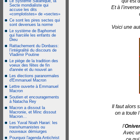
qui est 
Le Système Satanique, la
Secte mondialiste qui
Et à l'inverse
accuse les dits
«complotistes» de «sectes»
Ce sont les pires sectes qui
sont devenues la norme
Voici une aut
Le système de Baphomet
qui harcèle les enfants de
Dieu
Rattachement du Donbass:
l’intégralité du discours de
Vladimir Poutine
Le piège de la tradition des
voeux des fêtes de fin
d'année et du nouvel an
Les élections paranormales
d'Emmanuel Macron
Lettre ouverte à Emmanuel
Macron
Soutien et encouragements
à Natacha Rey
Il faut alor
Macron a dissout la
Macronie, et Minc dissout
on a toute 
Macron…
Les Yuval Noah Harari: les
l'
Onive
transhumanistes ou
nouveaux démiurges
Avec un
Pourquoi l'agenda Antichrist
ce qui