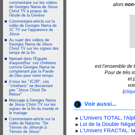
commentaire sur les vidéos
alors
non
de Georges Nama de Jésus
Christ TV à propos de
l'étude de la Genèse
Commentaire-article sur la
vidéo de Georges Nama de
JC TV sur l'apparence de
Jésus
Au sujet des vidéos de
Georges Nama de Jésus
Christ TV sur les signes des
temps de la fin
Namael dans l'Egypte
d'aujourd'hui: ces chrétiens
est l'ensemble de 
comme Georges Nama ne
comprenant pas la Parole
Pour de très i
de Dieu pour notre temps.
et 
A tous les "JC2R", ces
voi
"chrétiens" ne discernant
pas "Jésus Christ De
(
cliqu
Retour"
Message à Georges Nama
Voir aussi...
de Jésus Christ TV sur les
signes de la fin du monde et
le mariage
L'Univers TOTAL, l'Alp
Commentaire-article sur la
vidéo de Natacha: "De
Loi de la Double Négat
Témoin de Jéhovah à
L'Univers FRACTAL: la
Témoin de Jésus"