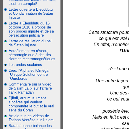
c'est un complot!
Lettre ouverte à Eleuddutu
et Condamnation de Satan
Injuste
Lettre à Eleuddutu du 15
octobre 2018 à propos de
son procès injuste et de sa
Cette structure pourr
persécution judiciaire
ce qui est vra
Lettre de résiliation du bail
En effet, n'oublio
de Satan Injuste
l'
Un
Harcèlement en réseau,
hémorragie due à des tirs
d'armes électromagnétiques
Les ondes scalaires
c'est une
Dieu, l'Alpha et l'Oméga,
l'Unique Solution contre
l'Ouroboros
Une autre façon 
Commentaire sur la vidéo
qui
de Salim Laïbi sur l'affaire
Tarik Ramadan
Une des 
Djibril, aux musulmans
ce qui veut
sincères qui veulent
comprendre le but et le vrai
sens du Coran
possède évid
Article sur les vidéos de
Mais en fait c'est
Tatiana Ventôse sur l'Islam
ω
e
Sarah Jeanne balance les