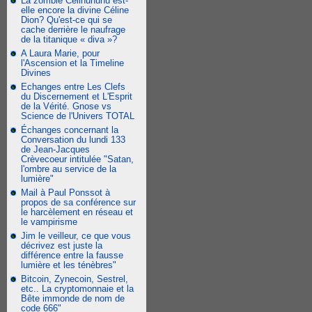
La zombie Celinununu est-
elle encore la divine Céline
Dion? Qu'est-ce qui se
cache derrière le naufrage
de la titanique « diva »?
A Laura Marie, pour
l'Ascension et la Timeline
Divines
Echanges entre Les Clefs
du Discernement et L'Esprit
de la Vérité. Gnose vs
Science de l'Univers TOTAL
Échanges concernant la
Conversation du lundi 133
de Jean-Jacques
Crèvecoeur intitulée "Satan,
l'ombre au service de la
lumière"
Mail à Paul Ponssot à
propos de sa conférence sur
le harcèlement en réseau et
le vampirisme
Jim le veilleur, ce que vous
décrivez est juste la
différence entre la fausse
lumière et les ténèbres"
Bitcoin, Zynecoin, Sestrel,
etc.. La cryptomonnaie et la
Bête immonde de nom de
code 666"