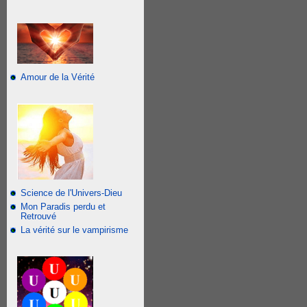
Amour de la Vérité
Science de l'Univers-Dieu
Mon Paradis perdu et
Retrouvé
La vérité sur le vampirisme