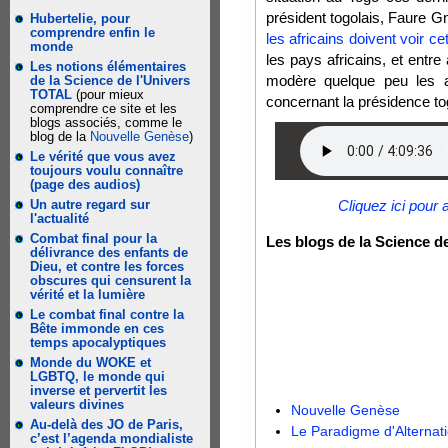
président togolais, Faure G
Hubertelie, pour
comprendre enfin le
les africains doivent voir ce
monde
les pays africains, et entr
Les notions élémentaires
modère quelque peu les ap
de la Science de l'Univers
TOTAL
(pour mieux
concernant la présidence to
comprendre ce site et les
blogs associés, comme le
blog de la
Nouvelle Genèse
)
Le vérité que vous avez
toujours voulu connaître
(page des audios)
Un autre regard sur
Cliquez ici pour 
l'actualité
Combat final pour la
Les blogs de la Science d
délivrance des enfants de
Dieu, et contre les forces
obscures qui censurent la
vérité et la lumière
Le combat final contre la
Bête immonde en ces
temps apocalyptiques
Monde du WOKE et
LGBTQ, le monde qui
inverse et pervertit les
valeurs divines
Nouvelle Genèse
Au-delà des JO de Paris,
Le Paradigme d'Alternat
c’est l’agenda mondialiste