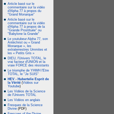
Article basé sur le
commentaire sur la vidéo
d'Alpha 77 à propos du
"Grand Monarque"
Article basé sur le
commentaire sur la vidéo
d'Alpha 77 à propos de la
"Grande Prostituée" ou
"Babylone la Grande"
Le youtubeur Alpha 77, son
Antéchrist ou « Grand
Monarque », les
extraterrestres Ummites et
les « Petits Gris »
DIEU, l'Univers TOTAL, le
vrai facteur d'UNION et la
vraie FORCE des résistants
Le triomphe de YHWH l'Etre
TOTAL, le "Je SUIS"
HEV - Hubertelie Esprit de
la Vérité
(
Vidéos sur
Youtube
)
Les Vidéos de la Science
de l'Univers TOTAL
Les Vidéos en anglais
Fresques de la Science
Divine
(PDF)
Frescoes of the Divine