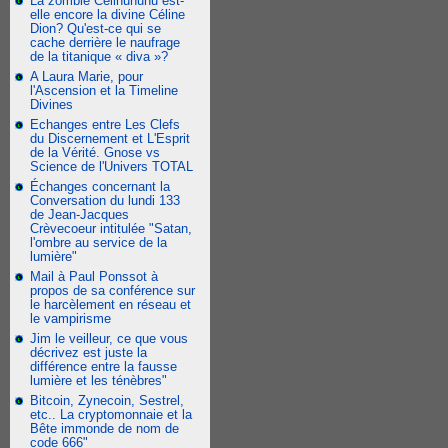
La zombie Celinununu est-
elle encore la divine Céline
Dion? Qu'est-ce qui se
cache derrière le naufrage
de la titanique « diva »?
A Laura Marie, pour
l'Ascension et la Timeline
Divines
Echanges entre Les Clefs
du Discernement et L'Esprit
de la Vérité. Gnose vs
Science de l'Univers TOTAL
Échanges concernant la
Conversation du lundi 133
de Jean-Jacques
Crèvecoeur intitulée "Satan,
l'ombre au service de la
lumière"
Mail à Paul Ponssot à
propos de sa conférence sur
le harcèlement en réseau et
le vampirisme
Jim le veilleur, ce que vous
décrivez est juste la
différence entre la fausse
lumière et les ténèbres"
Bitcoin, Zynecoin, Sestrel,
etc.. La cryptomonnaie et la
Bête immonde de nom de
code 666"