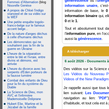
générescence
ou l'
unergi
Femmes d’Alternation
(blog
information unaire
, c'es
Nouvelle Genèse
A propos de Chloé l'indigo
information de base, le
0
starseed et de sa vidéo sur
information binaire
qui, el
le WEF
0
et le
1
.
Une petite enquête togolo-
franco-belge sur le fameux
Tout et absolument tout da
accent belge...
l'
information pure
, en l'oc
De la nature d'anges déchus
à celle d'humains déchus
aussi la
générescence
.
Les démoncrates qui ne
souhaitent pas la fin de la
guerre en Ukraine
A télécharger
L'heure de la séparation
entre le blé et l'ivraie, entre
divins et démons, est
6 août 2026 - Documents à
arrivée
Des vidéos sur la Science d
L'heure du divorce avec les
serpents d'Eden porteurs de
Les Vidéos du Nouveau P
la fausse lumière
Videos of the New Paradigm
Combat des enfants de Dieu
pour la fin du système du
Diable
Je rappelle aussi que tous 
La Science de Dieu, mon
lien suivant:
Les Documen
AVC et l'infirmière
navigation au lien: "
PDF
"
Mademoiselle Doliprane
d'habitude, et tout cela est à
Hubert Elie, Martine et la
Jézabel de la famille