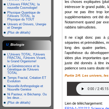
les choses expliquées (plu
L'Univers FRACTAL: la
intéresser le grand public,
nouvelle Cosmologie!
pour ne pas être trop lon
Physique Quantique de
l'Univers TOTAL, la
supplémentaires ont été don
Physique du TOUT
Notamment quand par exem
Univers et Onivers, Unergie
rabbins talmudistes.
et Onergie
(Plus de détails)
Il ne s'agit donc pas à 
séparées et préméditées, ma
U_
Biologie
long des quatre parties,
l'apothéose du développem
L'Univers TOTAL, l'Univers
idées plus importantes que 
FRACTAL, l'Univers Vivant,
le Grand Organisme!
juste été donnés à titre in
La Générescence et la
patience sera sans doute 
Génétique de l'Univers
TOTAL
Partie 1/4: Les univers, le
Temps Fractal, Création ET
Evolution
Nouvelle Anthropologie et
Nouvelle Genèse
Ni Pasteur, ni Béchamp. Ou
les deux...
(Plus de détails)
Lien de téléchargement:
EP16-1-221212 Science de 