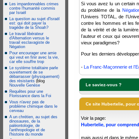
Si vous avez lu un certain 
Les impardonnables crimes
contre l'humanité commis
du problème de la
Négatio
par Israël
l'Univers TOTAL, de l'Unive
La question au sujet d'Israël
contre les hommes et les f
est: qui doit payer la
tragédie de la Shoah?
de la vérité et de la lumière
Le travail libérateur
l'auteur et ceux qui oeuvre
d'Alternation versus le
travail esclavagiste de
vieux paradigmes?
Négation
Pour encourager une amie
Pour les derniers développe
qui veut en finir avec la vie,
car elle souffre trop
-
La Franc-Maçonnerie et l'Eg
Le système totalitaire parle
ouvertement de se
débarrasser (physiquement)
des résistants
(blog
Le saviez-vous ?
Nouvelle Genèse
Requêtes pour une
Florissance dans la Foi
Vous n'avez pas de
Ce site Hubertelie, pour
problème chimique dans le
cerveau
A un chrétien, au sujet des
Voir la page:
dinosaures, de la
Hubertelie, pour comprend
paléontologie, de
l'anthropologie et de
l'histoire du monde
mais aussi et dans le même 