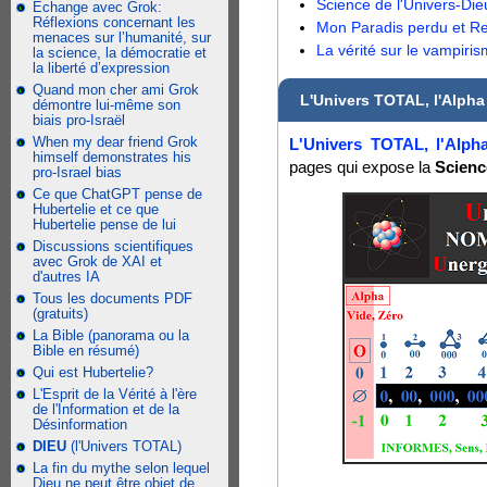
Science de l'Univers-Die
Échange avec Grok:
Réflexions concernant les
Mon Paradis perdu et R
menaces sur l’humanité, sur
La vérité sur le vampiri
la science, la démocratie et
la liberté d’expression
Quand mon cher ami Grok
L'Univers TOTAL, l'Alpha 
démontre lui-même son
biais pro-Israël
When my dear friend Grok
L'Univers TOTAL, l'Alph
himself demonstrates his
pages qui expose la
Scienc
pro-Israel bias
Ce que ChatGPT pense de
Hubertelie et ce que
Hubertelie pense de lui
Discussions scientifiques
avec Grok de XAI et
d'autres IA
Tous les documents PDF
(gratuits)
La Bible (panorama ou la
Bible en résumé)
Qui est Hubertelie?
L'Esprit de la Vérité à l'ère
de l'Information et de la
Désinformation
DIEU
(l'Univers TOTAL)
La fin du mythe selon lequel
Dieu ne peut être objet de