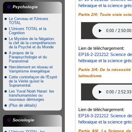
hébraique et la science gré
U_
Psychologie
Partie 2/4: Toute vraie sci
Le Cerveau et l'Univers
TOTAL
L'Univers TOTAL et la
Cognition
Le Mystère de la Négation:
la clef de la compréhension
de la Psyché et du Monde
Lien de téléchargement:
A propos de la
EP16-2-221212 Science de 
Parapsychologie et du
hébraique et la science gré
Paranormal
Harcèlement en réseau et
Partie 3/4: De la nécessit
Vampirisme énergétique
talmudisme
Cette contrefaçon de l'Esprit
de la Vérité qu'est le
Supramental.
Les Yuval Noah Harari: les
transhumanistes ou
nouveaux démiurges
(Plus de détails)
Lien de téléchargement:
EP16-3-221212 Science de 
U_
Sociologie
hébraique et la science gré
Partie 4/4: La Science d
L'Univers TOTAL, les