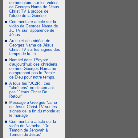
commentaire sur les vidéos
de Georges Nama de Jésus
Christ TV à propos de
l'étude de la Genèse
Commentaire-article sur la
vidéo de Georges Nama de
JC TV sur l'apparence de
Jésus
Au sujet des vidéos de
Georges Nama de Jésus
Christ TV sur les signes des
temps de la fin
Namael dans l'Egypte
d'aujourd'hui: ces chrétiens
comme Georges Nama ne
comprenant pas la Parole
de Dieu pour notre temps.
A tous les "JC2R", ces
"chrétiens" ne discernant
pas "Jésus Christ De
Retour"
Message à Georges Nama
de Jésus Christ TV sur les
signes de la fin du monde et
le mariage
Commentaire-article sur la
vidéo de Natacha: "De
Témoin de Jéhovah à
Témoin de Jésus"