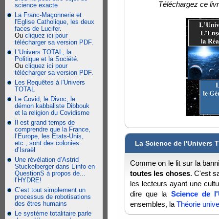
Téléchargez ce liv
science exacte
La Franc-Maçonnerie et
l'Eglise Catholique, les deux
faces de Lucifer
.
Ou
cliquez ici pour
télécharger sa version PDF.
L'Univers TOTAL, la
Politique et la Société
.
Ou
cliquez ici pour
télécharger sa version PDF.
Les Requêtes à l'Univers
TOTAL
Le Covid, le Divoc, le
démon kabbaliste Dibbouk
et la religion du Covidisme
Il est grand temps de
comprendre que la France,
l’Europe, les Etats-Unis,
etc., sont des colonies
La Science de l'Univers
d’Israël
Une révélation d’Astrid
Comme on le lit sur la banniè
Stuckelberger dans L’info en
toutes les choses
. C'est s
QuestionS à propos de...
l’HYDRE!
les lecteurs ayant une cult
C’est tout simplement un
dire que la
Science de l
processus de robotisations
des êtres humains
ensembles, la
Théorie univ
Le système totalitaire parle