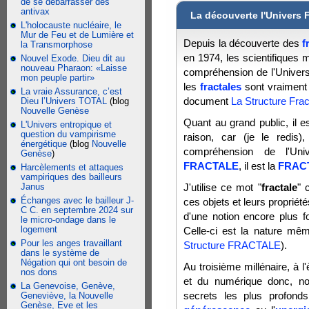
de se débarrasser des
antivax
La découverte l'Univers F
L'holocauste nucléaire, le
Mur de Feu et de Lumière et
Depuis la découverte des
f
la Transmorphose
en 1974, les scientifiques 
Nouvel Exode. Dieu dit au
nouveau Pharaon: «Laisse
compréhension de l'Univers
mon peuple partir»
les
fractales
sont vraiment 
La vraie Assurance, c’est
document
La Structure Frac
Dieu l’Univers TOTAL
(blog
Nouvelle Genèse
Quant au grand public, il es
L'Univers entropique et
question du vampirisme
raison, car (je le redis)
énergétique
(blog
Nouvelle
compréhension de l'Univ
Genèse
)
FRACTALE
, il est la
FRAC
Harcèlements et attaques
vampiriques des bailleurs
Janus
J'utilise ce mot "
fractale
" 
Échanges avec le bailleur J-
ces objets et leurs propriété
C C. en septembre 2024 sur
d'une notion encore plus
le micro-ondage dans le
logement
Celle-ci est la nature mêm
Pour les anges travaillant
Structure FRACTALE
).
dans le système de
Négation qui ont besoin de
Au troisième millénaire, à l'
nos dons
et du numérique donc, n
La Genevoise, Genève,
secrets les plus profond
Geneviève, la Nouvelle
Genèse, Eve et les