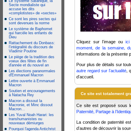
Le Système Satanique, la
Secte mondialiste qui
accuse les dits
«complotistes» de «sectes»
Ce sont les pires sectes qui
sont devenues la norme
Le système de Baphomet
qui harcèle les enfants de
Dieu
Cliquez sur l'image ou
ic
Rattachement du Donbass:
l’intégralité du discours de
moment, de la semaine, du 
Vladimir Poutine
informations de la présente p
Le piège de la tradition des
voeux des fêtes de fin
Pour plus de détails sur tout
d'année et du nouvel an
autre regard sur l'actualité
, 
Les élections paranormales
d'Emmanuel Macron
d'accueil.
Lettre ouverte à Emmanuel
Macron
Soutien et encouragements
Ce site est totalement gra
à Natacha Rey
Macron a dissout la
Macronie, et Minc dissout
Ce site est proposé sous l
Macron…
Paternité, Partage à l'Identiq
Les Yuval Noah Harari: les
transhumanistes ou
La condition de paternité e
nouveaux démiurges
d'autres de découvrir la sou
Pourquoi l'agenda Antichrist