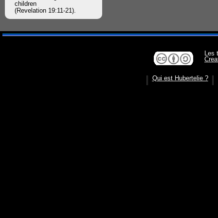
children
(Revelation 19:11-21).
Les 
Crea
Qui est Hubertelie ?