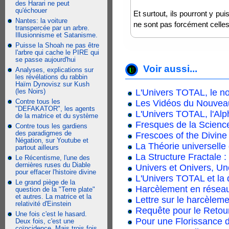
des Harari ne peut
qu'échouer
Et surtout, ils pourront y pui
Nantes: la voiture
ne sont pas forcément celles
transpercée par un arbre.
Illusionnisme et Satanisme.
Puisse la Shoah ne pas être
l'arbre qui cache le PIRE qui
se passe aujourd'hui
Voir aussi...
Analyses, explications sur
les révélations du rabbin
Haïm Dynovisz sur Kush
(les Noirs)
L'Univers TOTAL, le n
Contre tous les
Les Vidéos du Nouvea
"DEFAKATOR", les agents
L'Univers TOTAL, l'Alp
de la matrice et du système
Fresques de la Scienc
Contre tous les gardiens
des paradigmes de
Frescoes of the Divine
Négation, sur Youtube et
La Théorie universell
partout ailleurs
La Structure Fractale :
Le Récentisme, l'une des
dernières ruses du Diable
Univers et Onivers, Un
pour effacer l'histoire divine
L'Univers TOTAL et la 
Le grand piège de la
Harcèlement en réseau
question de la "Terre plate"
et autres. La matrice et la
Lettre sur le harcèleme
relativité d'Einstein
Requête pour le Retou
Une fois c'est le hasard.
Pour une Florissance d
Deux fois, c'est une
coïncidence. Mais trois fois,