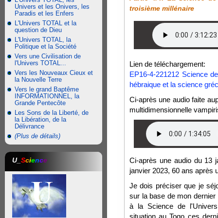
Univers et les Onivers, les
troisième millénaire
Paradis et les Enfers
L'Univers TOTAL et la
question de Dieu
L'Univers TOTAL, la
Politique et la Société
Vers une Civilisation de
l'Univers TOTAL...
Lien de téléchargement:
Vers les Nouveaux Cieux et
EP16-4-221212 Science de 
la Nouvelle Terre
hébraique et la science gré
Vers le grand Baptême
INFORMATIONNEL, la
Ci-après une audio faite aup
Grande Pentecôte
multidimensionnelle vampiri
Les Sons de la Liberté, de
la Libération, de la
Délivrance
(Plus de détails)
U_
S
c
i
e
n
c
e
Ci-après une audio du 13 j
janvier 2023, 60 ans après u
Je dois préciser que je séjo
sur la base de mon dernier 
à la Science de l'Univer
situation au Togo ces dern