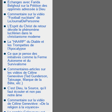
Echanges avec Farida
Belghoul sur la Pétition des
opprimés adressée à Dieu
Commentaire sur la vidéo
"Football nucléaire" de
LeJournalDePersonne
L’Esprit du Christ de retour
dévoile le phénomène
luciférien dans le
christianisme moderne
La "HAARP" du Diable et
les Trompettes de
l'Apocalypse
Ce que je pense des
initiatives comme la Ferme
Autonome et du
Survivalisme
Commentaires-articles sur
les vidéos de Céline
Geneviève (Ted Gunderson,
Tatouage, Marque de la
Bête, etc.)
C’est Dieu, la Source, qu’il
faut écouter et non pas
notre âme
Commentaire sur la vidéo
de Céline Geneviève: «De la
religion à la voyance»