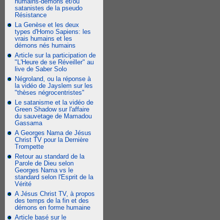
humains-démons et/ou
satanistes de la pseudo
Résistance
La Genèse et les deux
types d'Homo Sapiens: les
vrais humains et les
démons nés humains
Article sur la participation de
"L'Heure de se Réveiller" au
live de Saber Solo
Négroland, ou la réponse à
la vidéo de Jayslem sur les
"thèses négrocentristes"
Le satanisme et la vidéo de
Green Shadow sur l'affaire
du sauvetage de Mamadou
Gassama
A Georges Nama de Jésus
Christ TV pour la Dernière
Trompette
Retour au standard de la
Parole de Dieu selon
Georges Nama vs le
standard selon l'Esprit de la
Vérité
A Jésus Christ TV, à propos
des temps de la fin et des
démons en forme humaine
Article basé sur le