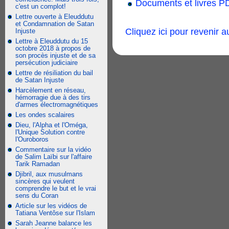
Documents et livres PD
c'est un complot!
Lettre ouverte à Eleuddutu
et Condamnation de Satan
Cliquez ici pour revenir 
Injuste
Lettre à Eleuddutu du 15
octobre 2018 à propos de
son procès injuste et de sa
persécution judiciaire
Lettre de résiliation du bail
de Satan Injuste
Harcèlement en réseau,
hémorragie due à des tirs
d'armes électromagnétiques
Les ondes scalaires
Dieu, l'Alpha et l'Oméga,
l'Unique Solution contre
l'Ouroboros
Commentaire sur la vidéo
de Salim Laïbi sur l'affaire
Tarik Ramadan
Djibril, aux musulmans
sincères qui veulent
comprendre le but et le vrai
sens du Coran
Article sur les vidéos de
Tatiana Ventôse sur l'Islam
Sarah Jeanne balance les