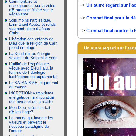
Commentaire et
-->
Un autre regard sur l'ac
enseignement sur la vidéo
d'Emmanuel Abété sur le
véganisme
-->
Combat final pour la dé
Sois moins narcissique,
Emmanuel Abété, et rends
vraiment gloire à Jésus
-->
Combat final contre la
Christ
Libération des enfants de
Dieu que la religion de Caïn
prend en otage
Un autre regard sur l'actu
La Kundalini ou énergie
sexuelle du Serpent d’Eden
L’utilité de l’expérience
vécue avec Eléu Halu, la
femme de l’idéologie
luciférienne du supramental
Le SATANISME, le pire mal
du monde
INCEPTION: vampirisme
énergétique, manipulation
des rêves et de la réalité
Mon Dieu, qu'ont-ils fait
d'Ellen Page?
Le monde qui inverse les
valeurs et pervertit le
nouveau paradigme de
l’amour