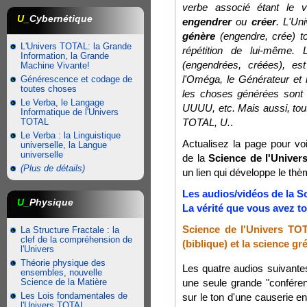
verbe associé étant le 
U_
Cybernétique
engendrer
ou
créer
. L'Un
génère
(engendre, crée) to
L'Univers TOTAL: la Grande
répétition de lui-même.
Information, la Grande
(engendrées, créées), est
Machine Vivante!
l'Oméga, le Générateur et
Générescence et codage de
toutes choses
les choses générées sont 
Le Verba, le Langage
UUUU, etc. Mais aussi, tout
Informatique de l'Univers
TOTAL
TOTAL, U.
.
Le Verba : la Linguistique
Actualisez la page pour voi
universelle, la Langue
universelle
de la
Science de l'Unive
(Plus de détails)
un lien qui développe le thè
Les audios/vidéos de la S
U_
Physique
La vérité que vous avez t
Science de l'Univers TOT
La Structure Fractale : la
clef de la compréhension de
(biblique) et la science g
l'Univers
Théorie physique des
Les quatre audios suivante
ensembles, nouvelle
Science de la Matière
une seule grande "confére
Les Lois fondamentales de
sur le ton d'une causerie en
l'Univers TOTAL